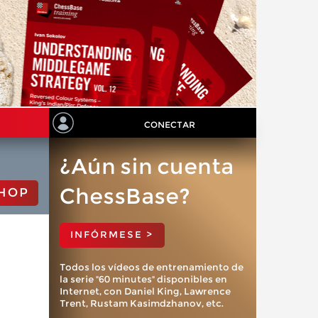
CONECTAR
¿Aún sin cuenta
ChessBase?
HOP
INFÓRMESE >
Todos los vídeos de entrenamiento de
la serie "60 minutes" disponibles en
Internet, con Daniel King, Lawrence
Trent, Rustam Kasimdzhanov, etc.