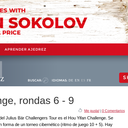
APRENDER AJEDREZ
ez
S
BUSCAR:
IDIOMAS:
DE
EN
ES
FR
ge, rondas 6 - 9
Me gusta!
|
0 Comentarios
del Julius Bär Challengers Tour es el Hou Yifan Challenge. Se
en forma de un torneo cibernético (ritmo de juego 10 + 5). Hay