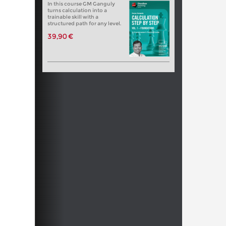
In this course GM Ganguly
turns calculation into a
trainable skill with a
structured path for any level.
39,90 €