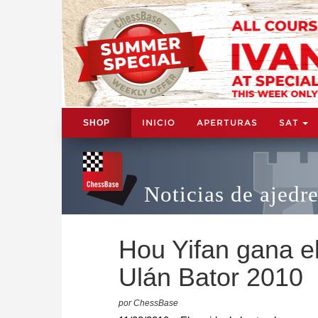
INICIO
APERTURAS
SAT
SHOP
Noticias de ajedr
Hou Yifan gana e
Ulán Bator 2010
por ChessBase