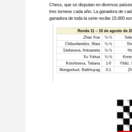
Chess, que se disputan en diversos países
tres torneos cada año. La ganadora de cada
ganadora de toda la serie recibe 15.000 euro
Ronda 11 – 10 de agosto de 2
Zhao Xue
½-½
Seb
Chiburdanidze, Maia
½-½
Sh
Stefanova, Antoaneta
½-½
Ho
Xu Yuhua
½-½
Kone
Kosintseva, Tatiana
1-0
Yildiz,
Munguntuul, Batkhuyag
0-1
Zh