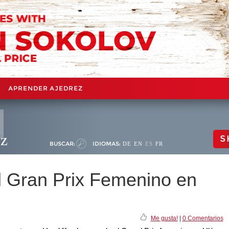
APRENDER AJEDREZ
ez
S
BUSCAR:
IDIOMAS:
DE
EN
ES
FR
l Gran Prix Femenino en
Me gusta!
|
0 Comentarios