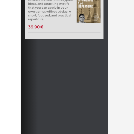
ideas, and attacking motifs
that you can apply in your
own games without delay. A
short, focused, and practical
repertoire.
39,90 €