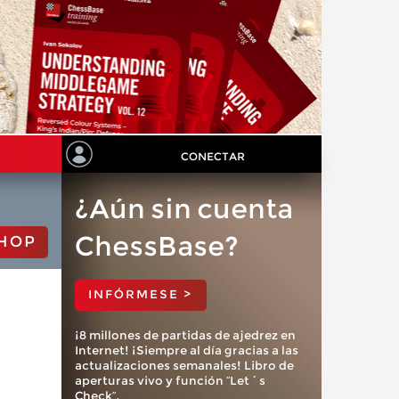
CONECTAR
¿Aún sin cuenta
ChessBase?
HOP
INFÓRMESE >
¡8 millones de partidas de ajedrez en
Internet! ¡Siempre al día gracias a las
actualizaciones semanales! Libro de
aperturas vivo y función “Let´s
Check”.