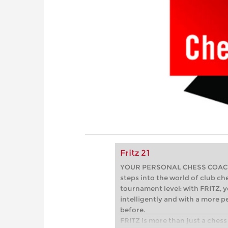
Fritz 21
YOUR PERSONAL CHESS COACH - 
steps into the world of club che
tournament level: with FRITZ, y
intelligently and with a more 
before.
FRITZ is more than just a chess 