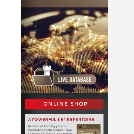
ONLINE SHOP
A POWERFUL 1.E4 REPERTOIRE
Instead of forcing you to
memorise endless lines, Raja
focuses on clear plans, typical