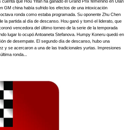
s cuenta que Hou Yifan ha ganado el Grand Prix femenino en Ulán
en GM china había sufrido los efectos de una intoxicación
 la octava ronda como estaba programada. Su oponente Zhu Chen
e la partida al día de descanso. Hou ganó y tomó el liderato, que
se coronó vencedora del último torneo de la serie de la temporada
gundo lugar lo ocupó Antoaneta Stefanova. Humpy Koneru quedó en
ración de desempate. El segundo día de descanso, hubo una
z y se acercaron a una de las tradicionales yurtas. Impresiones
última ronda...