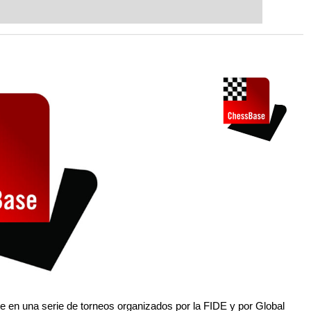
t steps into the world of club chess,
ent level: with FRITZ, you can train
 and with a more personalised
e en una serie de torneos organizados por la FIDE y por Global