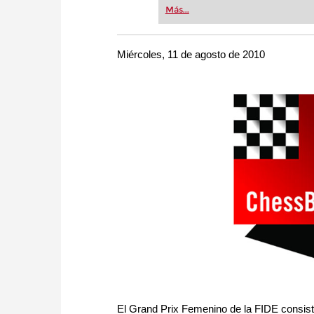
Whether you’re taking your firs
Más...
or already playing at a tournam
more efficiently, intelligently
approach than ever before.
Miércoles, 11 de agosto de 2010
El Grand Prix Femenino de la FIDE consist