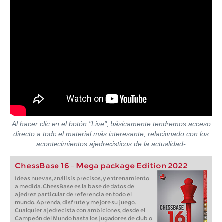
Al hacer clic en el botón "Live", básicamente tendremos acceso
directo a todo el material más interesante, relacionado con los
acontecimientos ajedrecisticos de la actualidad-
ChessBase 16 - Mega package Edition 2022
Ideas nuevas, análisis precisos, y entrenamiento
a medida. ChessBase es la base de datos de
ajedrez particular de referencia en todo el
mundo. Aprenda, disfrute y mejore su juego.
Cualquier ajedrecista con ambiciones, desde el
Campeón del Mundo hasta los jugadores de club o