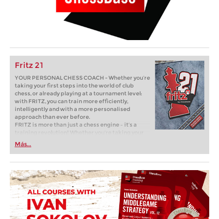
Fritz 21
YOUR PERSONAL CHESS COACH - Whether you’re
taking your first steps into the world of club
chess, or already playing at a tournament level:
with FRITZ, you can train more efficiently,
intelligently and with a more personalised
approach than ever before.
FRITZ is more than just a chess engine – it’s a
training revolution! Whether you’re taking your
first steps into the world of club chess, or already
Más...
playing at a tournament level: with FRITZ, you can
train more efficiently, intelligently and with a
more personalised approach than ever before.