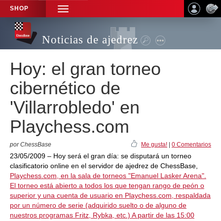
SHOP
TOGGLE
NAVIGATION
Noticias de ajedrez
Hoy: el gran torneo
cibernético de
'Villarrobledo' en
Playchess.com
por ChessBase
Me gusta!
|
0 Comentarios
23/05/2009 – Hoy será el gran día: se disputará un torneo
clasificatorio online en el servidor de ajedrez de ChessBase,
Playchess.com, en la sala de torneos "Emanuel Lasker Arena".
El torneo está abierto a todos los que tengan rango de peón o
superior y una cuenta de usuario en Playchess.com, respaldada
por un
número de serie (adquirido suelto o de alguno de
nuestros programas Fritz, Rybka, etc.) A partir de las 15:00