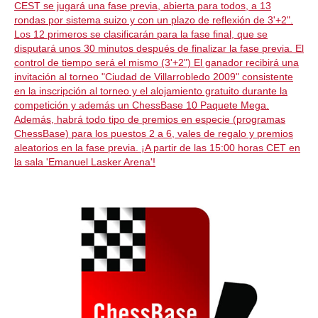
CEST se jugará una fase previa, abierta para todos, a 13
rondas por sistema suizo y con un plazo de reflexión de 3'+2".
Los 12 primeros se clasificarán para la fase final, que se
disputará unos 30 minutos después de finalizar la fase previa. El
control de tiempo será el mismo (3'+2") El ganador recibirá una
invitación al torneo "Ciudad de Villarrobledo 2009" consistente
en la inscripción al torneo y el alojamiento gratuito durante la
competición y además un ChessBase 10 Paquete Mega.
Además, habrá todo tipo de premios en especie (programas
ChessBase) para los puestos 2 a 6, vales de regalo y premios
aleatorios en la fase previa.
¡A partir de las 15:00 horas CET en
la sala 'Emanuel Lasker Arena'!