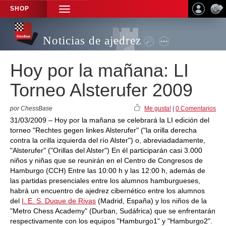
SHOP
TOGGLE
NAVIGATION
Noticias de ajedrez
Hoy por la mañana: LI
Torneo Alsterufer 2009
por ChessBase
Me gusta!
|
0 Comentarios
31/03/2009 – Hoy por la mañana se celebrará la LI edición del
torneo "Rechtes gegen linkes Alsterufer" ("la orilla derecha
contra la orilla izquierda del río Alster") o, abreviadadamente,
"Alsterufer" ("Orillas del Alster") En él participarán casi 3.000
niños y niñas que se reunirán en el Centro de Congresos de
Hamburgo (CCH) Entre las 10:00 h y las 12:00 h, además de
las partidas presenciales entre los alumnos hamburgueses,
habrá un encuentro de ajedrez cibernético entre los alumnos
del
I. E. S. Duque de Rivas
(Madrid, España) y los niños de la
"Metro Chess Academy" (Durban, Sudáfrica) que se enfrentarán
respectivamente con los equipos "Hamburgo1" y "Hamburgo2".