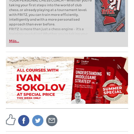
YOUR PERSONAL CHESS COACH - Whether you’re
taking your first steps into the world of club
chess, or already playing at a tournament level:
with FRITZ, you can train more efficiently,
intelligently and with a more personalised
approach than ever before.
FRITZ is more than just a chess engine – it’s a
training revolution! Whether you’re taking your
first steps into the world of club chess, or already
Más...
playing at a tournament level: with FRITZ, you can
train more efficiently, intelligently and with a
more personalised approach than ever before.