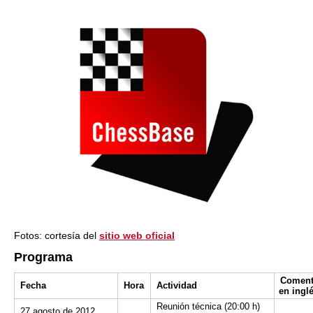
Fotos: cortesía del
sitio web oficial
Programa
Coment
Fecha
Hora
Actividad
en ingl
Reunión técnica (20:00 h)
27 agosto de 2012