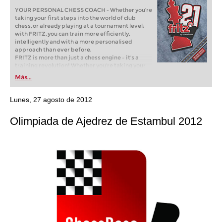
YOUR PERSONAL CHESS COACH - Whether you’re
taking your first steps into the world of club
chess, or already playing at a tournament level:
with FRITZ, you can train more efficiently,
intelligently and with a more personalised
approach than ever before.
FRITZ is more than just a chess engine – it’s a
training revolution! Whether you’re taking your
first steps into the world of club chess, or already
Más...
playing at a tournament level: with FRITZ, you can
train more efficiently, intelligently and with a
more personalised approach than ever before.
Lunes, 27 agosto de 2012
Olimpiada de Ajedrez de Estambul 2012