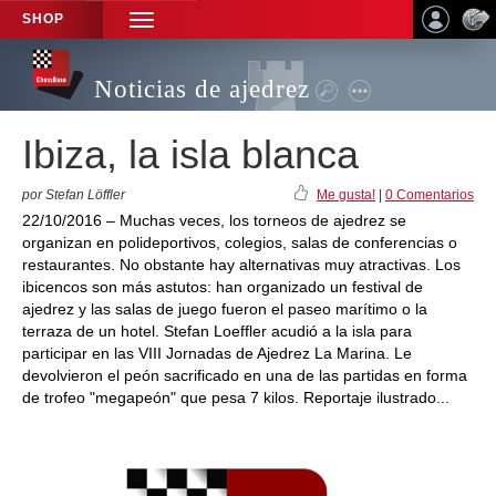
SHOP
TOGGLE
NAVIGATION
Noticias de ajedrez
Ibiza, la isla blanca
por Stefan Löffler
Me gusta!
|
0 Comentarios
22/10/2016 – Muchas veces, los torneos de ajedrez se
organizan en polideportivos, colegios, salas de conferencias o
restaurantes. No obstante hay alternativas muy atractivas. Los
ibicencos son más astutos: han organizado un festival de
ajedrez y las salas de juego fueron el paseo marítimo o la
terraza de un hotel. Stefan Loeffler acudió a la isla para
participar en las VIII Jornadas de Ajedrez La Marina. Le
devolvieron el peón sacrificado en una de las partidas en forma
de trofeo "megapeón" que pesa 7 kilos. Reportaje ilustrado...