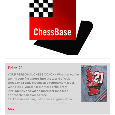
Fritz 21
YOUR PERSONAL CHESS COACH - Whether you’re
taking your first steps into the world of club
chess, or already playing at a tournament level:
with FRITZ, you can train more efficiently,
intelligently and with a more personalised
approach than ever before.
FRITZ is more than just a chess engine – it’s a
training revolution! Whether you’re taking your
first steps into the world of club chess, or already
Más...
playing at a tournament level: with FRITZ, you can