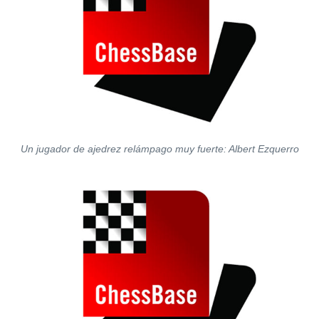
Un jugador de ajedrez relámpago muy fuerte: Albert Ezquerro