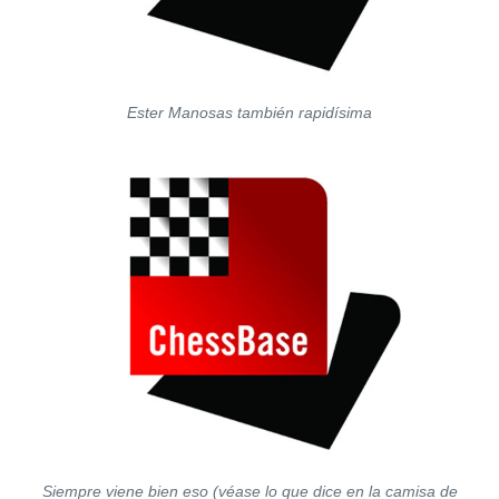
Ester Manosas también rapidísima
Siempre viene bien eso (véase lo que dice en la camisa de