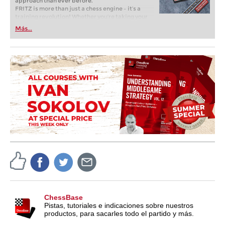
approach than ever before.
FRITZ is more than just a chess engine – it’s a
training revolution! Whether you’re taking your
first steps into the world of club chess, or already
Más...
playing at a tournament level: with FRITZ, you can
train more efficiently, intelligently and with a
more personalised approach than ever before.
ChessBase
Pistas, tutoriales e indicaciones sobre nuestros
productos, para sacarles todo el partido y más.