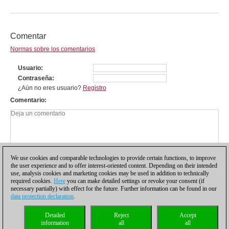
Comentar
Normas sobre los comentarios
Usuario
Contraseña
¿Aún no eres usuario?
Registro
Comentario
We use cookies and comparable technologies to provide certain functions, to improve
the user experience and to offer interest-oriented content. Depending on their intended
use, analysis cookies and marketing cookies may be used in addition to technically
required cookies.
Here
you can make detailed settings or revoke your consent (if
necessary partially) with effect for the future. Further information can be found in our
data protection declaration
.
Política de privacidad
|
Pie de imprenta
|
Para contactar
|
Cookies Management
|
Detailed
Reject
Accept
Licencias
|
Compliance Hotline
|
Inicio
information
all
all