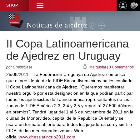
SHOP
TOGGLE
NAVIGATION
Noticias de ajedrez
II Copa Latinoamericana
de Ajedrez en Uruguay
por ChessBase
Me gusta!
|
0 Comentarios
25/08/2011 – La Federación Uruguaya de Ajedrez comunica
que el presidente de la FIDE Kirsan Ilyumzhinov ha les confiado
II Copa Latinoamericana de Ajedrez. "Queremos manifestar
nuestro orgullo por esta designación en la que podrán participar
todos los ajedrecistas de Latinoamérica representantes de las
zonas de FIDE América 2.3, 2.4 y 2.5 y repartirá 27.500 dólares
en premios". Tendrá lugar del 1 al 6 de noviembre de 2011 en la
ciudad de Montevideo, capital de la República Oriental y se
usará un formato abierto para todos los jugadores con y sin Elo
FIDE, de las mencionadas zonas. Web
oficial:
www.chesslatincup2011.com