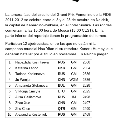
La tercera fase del circuito del Grand Prix Femenino de la
FIDE
2011-2012
se celebra entre el 8 y el 23 de octubre en
Nalchik,
la capital de
Kabardino-Balkaria,
en el hotel
Sindika.
Las rondas
comienzan a las
15
:
00
h
ora de
Mosc
ú
(13:00 CEST).
En la
parte inferior del reportaje tienen la programación del torneo.
Participan 12 ajedrecistas, entre las que no están ni la
campeona mundial
Hou Yifan
ni su retadora
Koneru Humpy
, que
deberán batallar por el título en noviembre
.
En
Nalchik
juegan
:
1
Nadezhda Kosintseva
RUS
GM
2560
2
Katerina Lahno
UKR
GM
2554
3
Tatiana Kosintseva
RUS
GM
2536
4
Ju Wenjun
CHN
WGM
2536
5
Antoaneta Stefanova
BUL
GM
2528
6
Viktorija Cmilyte
LTU
GM
2525
7
Alisa Galliamova
RUS
IM
2498
8
Zhao Xue
CHN
GM
2497
9
Zhu Chen
QTR
GM
2490
10
Alexandra Kosteniuk
RUS
GM
2469