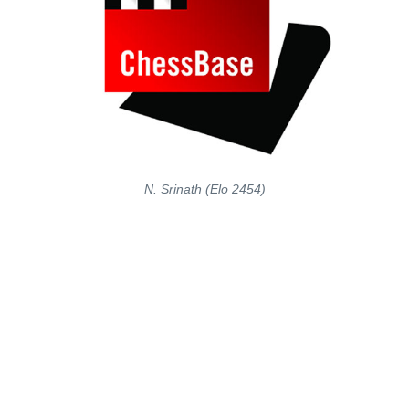
N. Srinath (Elo 2454)