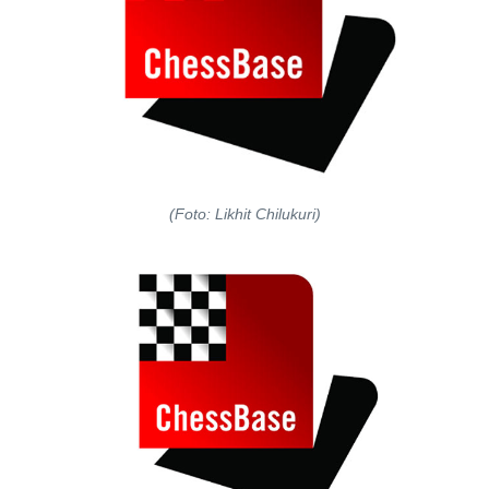
(Foto: Likhit Chilukuri)