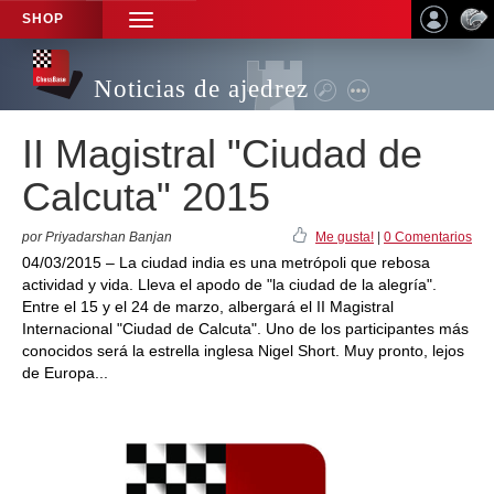
SHOP
TOGGLE
NAVIGATION
Noticias de ajedrez
II Magistral "Ciudad de
Calcuta" 2015
por Priyadarshan Banjan
Me gusta!
|
0 Comentarios
04/03/2015 – La ciudad india es una metrópoli que rebosa
actividad y vida. Lleva el apodo de "la ciudad de la alegría".
Entre el 15 y el 24 de marzo, albergará el II Magistral
Internacional "Ciudad de Calcuta". Uno de los participantes más
conocidos será la estrella inglesa Nigel Short. Muy pronto, lejos
de Europa...