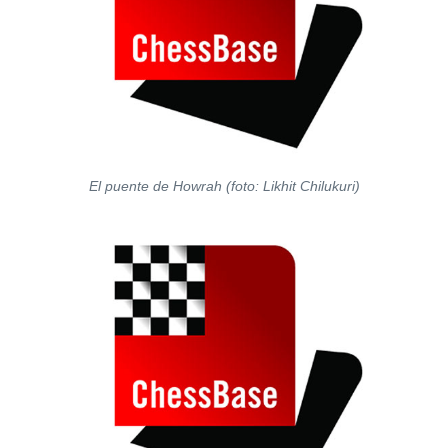
El puente de Howrah (foto: Likhit Chilukuri)