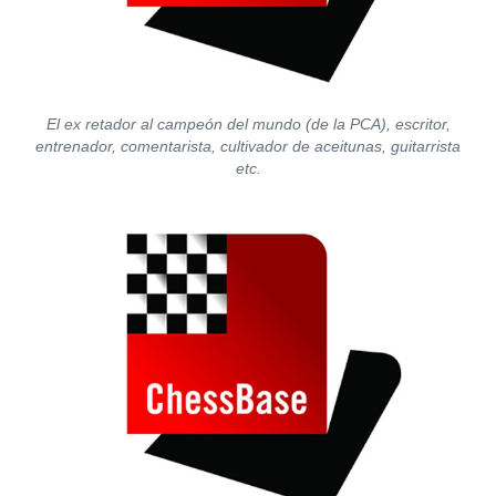
El ex retador al campeón del mundo (de la PCA), escritor,
entrenador, comentarista, cultivador de aceitunas, guitarrista
etc.