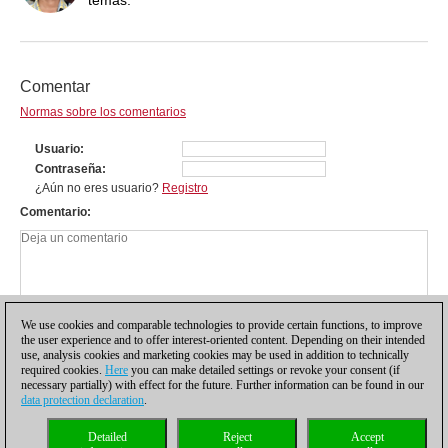
Comentar
Normas sobre los comentarios
Usuario
Contraseña
¿Aún no eres usuario?
Registro
Comentario
We use cookies and comparable technologies to provide certain functions, to improve
the user experience and to offer interest-oriented content. Depending on their intended
use, analysis cookies and marketing cookies may be used in addition to technically
required cookies.
Here
you can make detailed settings or revoke your consent (if
necessary partially) with effect for the future. Further information can be found in our
data protection declaration
.
Política de privacidad
|
Pie de imprenta
|
Para contactar
|
Cookies Management
|
Detailed
Reject
Accept