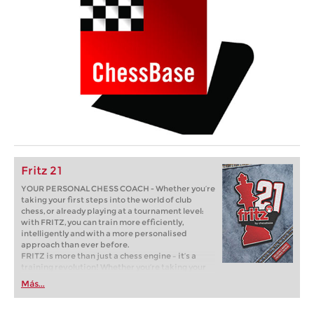
Fritz 21
YOUR PERSONAL CHESS COACH - Whether you’re
taking your first steps into the world of club
chess, or already playing at a tournament level:
with FRITZ, you can train more efficiently,
intelligently and with a more personalised
approach than ever before.
FRITZ is more than just a chess engine – it’s a
training revolution! Whether you’re taking your
first steps into the world of club chess, or already
Más...
playing at a tournament level: with FRITZ, you can
train more efficiently, intelligently and with a
more personalised approach than ever before.