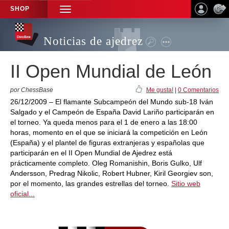
SHOP
TOGGLE
NAVIGATION
Noticias de ajedrez
II Open Mundial de León
por ChessBase
Me gusta!
|
0 Comentarios
26/12/2009 – El flamante Subcampeón del Mundo sub-18 Iván
Salgado y el Campeón de España David Lariño participarán en
el torneo. Ya queda menos para el 1 de enero a las 18:00
horas, momento en el que se iniciará la competición en León
(España) y el plantel de figuras extranjeras y españolas que
participarán en el II Open Mundial de Ajedrez está
prácticamente completo. Oleg Romanishin, Boris Gulko, Ulf
Andersson, Predrag Nikolic, Robert Hubner, Kiril Georgiev son,
por el momento, las grandes estrellas del torneo.
Sitio web
oficial...