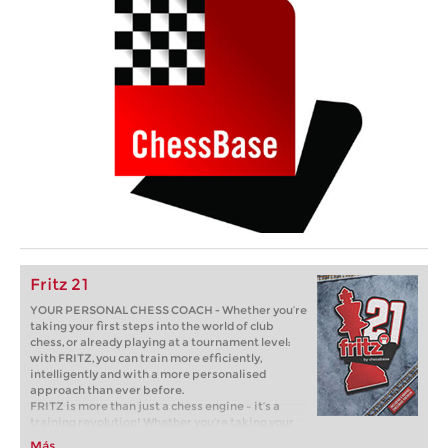
Fritz 21
YOUR PERSONAL CHESS COACH - Whether you’re
taking your first steps into the world of club
chess, or already playing at a tournament level:
with FRITZ, you can train more efficiently,
intelligently and with a more personalised
approach than ever before.
FRITZ is more than just a chess engine – it’s a
training revolution! Whether you’re taking your
first steps into the world of club chess, or already
Más...