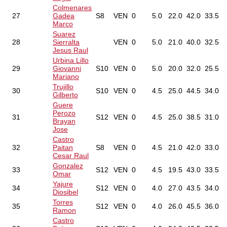
Colmenares
27
Gadea
S8
VEN
0
5.0
22.0
42.0
33.5
Marco
Suarez
28
Sierralta
VEN
0
5.0
21.0
40.0
32.5
Jesus Raul
Urbina Lillo
29
Giovanni
S10
VEN
0
5.0
20.0
32.0
25.5
Mariano
Trujillo
30
S10
VEN
0
4.5
25.0
44.5
34.0
Gilberto
Guere
Perozo
31
S12
VEN
0
4.5
25.0
38.5
31.0
Brayan
Jose
Castro
32
Paitan
S8
VEN
0
4.5
21.0
42.0
33.0
Cesar Raul
Gonzalez
33
S12
VEN
0
4.5
19.5
43.0
33.5
Omar
Yajure
34
S12
VEN
0
4.0
27.0
43.5
34.0
Diosibel
Torres
35
S12
VEN
0
4.0
26.0
45.5
36.0
Ramon
Castro