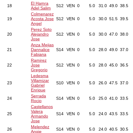
El Hamra
18
S12
VEN
0
5.0
31.0
49.0
38.5
Adel Salim
Colmenarez
19
Acosta Jose
S12
VEN
0
5.0
30.0
51.5
39.5
Angel
Perez Soto
20
Alejandro
S12
VEN
0
5.0
30.0
47.0
38.0
Jose
Anza Mejias
21
Dannalice
S14
VEN
0
5.0
28.0
49.0
37.0
Fabiana
Ramirez
22
Jose
S12
VEN
0
5.0
28.0
45.0
36.5
Gregorio
Ledesma
Villamizar
23
S10
VEN
0
5.0
26.0
47.5
37.0
Gabriel
Enrique
Serrada
24
S14
VEN
0
5.0
25.0
41.0
33.5
Rocio
Castellanos
Valera
25
S14
VEN
0
5.0
24.0
43.5
33.5
Armando
Jose
Melendez
26
S14
VEN
0
5.0
24.0
40.5
30.5
Angie