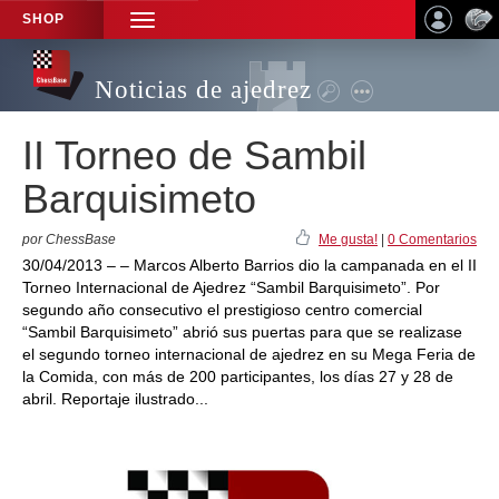
SHOP
TOGGLE
NAVIGATION
Noticias de ajedrez
II Torneo de Sambil
Barquisimeto
por ChessBase
Me gusta!
|
0 Comentarios
30/04/2013 – – Marcos Alberto Barrios dio la campanada en el II
Torneo Internacional de Ajedrez “Sambil Barquisimeto”. Por
segundo año consecutivo el prestigioso centro comercial
“Sambil Barquisimeto” abrió sus puertas para que se realizase
el segundo torneo internacional de ajedrez en su Mega Feria de
la Comida, con más de 200 participantes, los días 27 y 28 de
abril. Reportaje ilustrado...