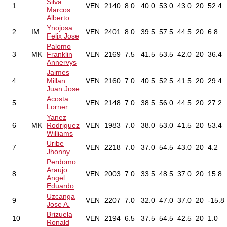
Silva
1
VEN
2140
8.0
40.0
53.0
43.0
20
52.4
Marcos
Alberto
Ynojosa
2
IM
VEN
2401
8.0
39.5
57.5
44.5
20
6.8
Felix Jose
Palomo
3
MK
Franklin
VEN
2169
7.5
41.5
53.5
42.0
20
36.4
Annervys
Jaimes
4
Millan
VEN
2160
7.0
40.5
52.5
41.5
20
29.4
Juan Jose
Acosta
5
VEN
2148
7.0
38.5
56.0
44.5
20
27.2
Lorner
Yanez
6
MK
Rodriguez
VEN
1983
7.0
38.0
53.0
41.5
20
53.4
Williams
Uribe
7
VEN
2218
7.0
37.0
54.5
43.0
20
4.2
Jhonny
Perdomo
Araujo
8
VEN
2003
7.0
33.5
48.5
37.0
20
15.8
Angel
Eduardo
Uzcanga
9
VEN
2207
7.0
32.0
47.0
37.0
20
-15.8
Jose A.
Brizuela
10
VEN
2194
6.5
37.5
54.5
42.5
20
1.0
Ronald