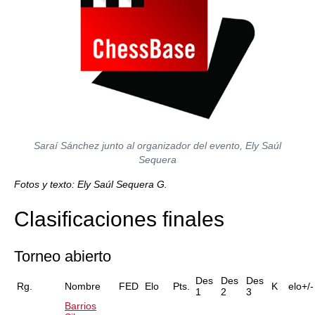
Saraí Sánchez junto al organizador del evento, Ely Saúl
Sequera
Fotos y texto: Ely Saúl Sequera G.
Clasificaciones finales
Torneo abierto
Des
Des
Des
Rg.
Nombre
FED
Elo
Pts.
K
elo+/-
1
2
3
Barrios