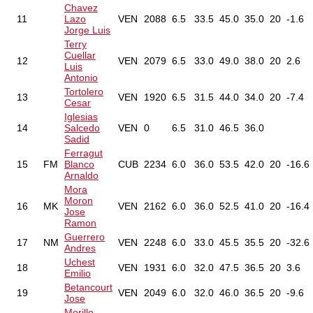
Chavez
11
Lazo
VEN
2088
6.5
33.5
45.0
35.0
20
-1.6
Jorge Luis
Terry
Cuellar
12
VEN
2079
6.5
33.0
49.0
38.0
20
2.6
Luis
Antonio
Tortolero
13
VEN
1920
6.5
31.5
44.0
34.0
20
-7.4
Cesar
Iglesias
14
Salcedo
VEN
0
6.5
31.0
46.5
36.0
Sadid
Ferragut
15
FM
Blanco
CUB
2234
6.0
36.0
53.5
42.0
20
-16.6
Arnaldo
Mora
Moron
16
MK
VEN
2162
6.0
36.0
52.5
41.0
20
-16.4
Jose
Ramon
Guerrero
17
NM
VEN
2248
6.0
33.0
45.5
35.5
20
-32.6
Andres
Uchest
18
VEN
1931
6.0
32.0
47.5
36.5
20
3.6
Emilio
Betancourt
19
VEN
2049
6.0
32.0
46.0
36.5
20
-9.6
Jose
Morillo