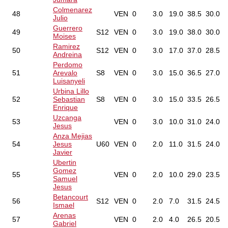
Colmenarez
48
VEN
0
3.0
19.0
38.5
30.0
Julio
Guerrero
49
S12
VEN
0
3.0
19.0
38.0
30.0
Moises
Ramirez
50
S12
VEN
0
3.0
17.0
37.0
28.5
Andreina
Perdomo
51
Arevalo
S8
VEN
0
3.0
15.0
36.5
27.0
Luisanyeli
Urbina Lillo
52
Sebastian
S8
VEN
0
3.0
15.0
33.5
26.5
Enrique
Uzcanga
53
VEN
0
3.0
10.0
31.0
24.0
Jesus
Anza Mejias
54
Jesus
U60
VEN
0
2.0
11.0
31.5
24.0
Javier
Ubertin
Gomez
55
VEN
0
2.0
10.0
29.0
23.5
Samuel
Jesus
Betancourt
56
S12
VEN
0
2.0
7.0
31.5
24.5
Ismael
Arenas
57
VEN
0
2.0
4.0
26.5
20.5
Gabriel