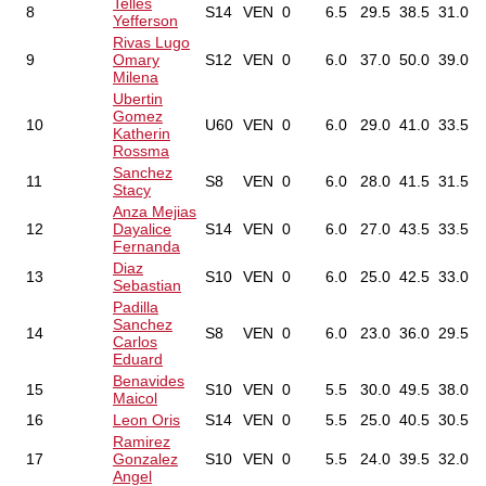
Telles
8
S14
VEN
0
6.5
29.5
38.5
31.0
Yefferson
Rivas Lugo
9
Omary
S12
VEN
0
6.0
37.0
50.0
39.0
Milena
Ubertin
Gomez
10
U60
VEN
0
6.0
29.0
41.0
33.5
Katherin
Rossma
Sanchez
11
S8
VEN
0
6.0
28.0
41.5
31.5
Stacy
Anza Mejias
12
Dayalice
S14
VEN
0
6.0
27.0
43.5
33.5
Fernanda
Diaz
13
S10
VEN
0
6.0
25.0
42.5
33.0
Sebastian
Padilla
Sanchez
14
S8
VEN
0
6.0
23.0
36.0
29.5
Carlos
Eduard
Benavides
15
S10
VEN
0
5.5
30.0
49.5
38.0
Maicol
16
Leon Oris
S14
VEN
0
5.5
25.0
40.5
30.5
Ramirez
17
Gonzalez
S10
VEN
0
5.5
24.0
39.5
32.0
Angel