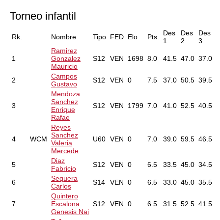
Torneo infantil
Des
Des
Des
Rk.
Nombre
Tipo
FED
Elo
Pts.
1
2
3
Ramirez
1
Gonzalez
S12
VEN
1698
8.0
41.5
47.0
37.0
Mauricio
Campos
2
S12
VEN
0
7.5
37.0
50.5
39.5
Gustavo
Mendoza
Sanchez
3
S12
VEN
1799
7.0
41.0
52.5
40.5
Enrique
Rafae
Reyes
Sanchez
4
WCM
U60
VEN
0
7.0
39.0
59.5
46.5
Valeria
Mercede
Diaz
5
S12
VEN
0
6.5
33.5
45.0
34.5
Fabricio
Sequera
6
S14
VEN
0
6.5
33.0
45.0
35.5
Carlos
Quintero
7
Escalona
S12
VEN
0
6.5
31.5
52.5
41.5
Genesis Nai