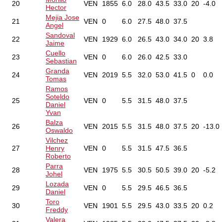
20
VEN
1855
6.0
28.0
43.5
33.0
20
-4.0
Hector
Mejia Jose
21
VEN
0
6.0
27.5
48.0
37.5
Angel
Sandoval
22
VEN
1929
6.0
26.5
43.0
34.0
20
3.8
Jaime
Cuello
23
VEN
0
6.0
26.0
42.5
33.0
Sebastian
Granda
24
VEN
2019
5.5
32.0
53.0
41.5
0
0.0
Tomas
Ramos
Soteldo
25
VEN
0
5.5
31.5
48.0
37.5
Daniel
Yvan
Balza
26
VEN
2015
5.5
31.5
48.0
37.5
20
-13.0
Oswaldo
Vilchez
27
Henry
VEN
0
5.5
31.5
47.5
36.5
Roberto
Parra
28
VEN
1975
5.5
30.5
50.5
39.0
20
-5.2
Johel
Lozada
29
VEN
0
5.5
29.5
46.5
36.5
Daniel
Toro
30
VEN
1901
5.5
29.5
43.0
33.5
20
0.2
Freddy
Valera