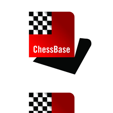
train more efficiently, intelligently and with a
more personalised approach than ever before.