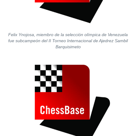
Felix Ynojosa, miembro de la selección olímpica de Venezuela
fue subcampeón del II Torneo Internacional de Ajedrez Sambil
Barquisimeto