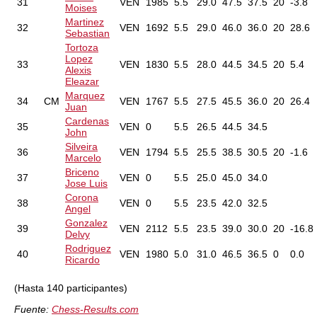
31
VEN
1985
5.5
29.0
47.5
37.5
20
-3.8
Moises
Martinez
32
VEN
1692
5.5
29.0
46.0
36.0
20
28.6
Sebastian
Tortoza
Lopez
33
VEN
1830
5.5
28.0
44.5
34.5
20
5.4
Alexis
Eleazar
Marquez
34
CM
VEN
1767
5.5
27.5
45.5
36.0
20
26.4
Juan
Cardenas
35
VEN
0
5.5
26.5
44.5
34.5
John
Silveira
36
VEN
1794
5.5
25.5
38.5
30.5
20
-1.6
Marcelo
Briceno
37
VEN
0
5.5
25.0
45.0
34.0
Jose Luis
Corona
38
VEN
0
5.5
23.5
42.0
32.5
Angel
Gonzalez
39
VEN
2112
5.5
23.5
39.0
30.0
20
-16.8
Delvy
Rodriguez
40
VEN
1980
5.0
31.0
46.5
36.5
0
0.0
Ricardo
(Hasta 140 participantes)
Fuente:
Chess-Results.com