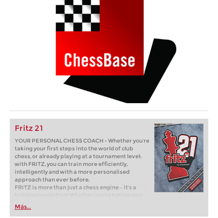
Fritz 21
YOUR PERSONAL CHESS COACH - Whether you’re
taking your first steps into the world of club
chess, or already playing at a tournament level:
with FRITZ, you can train more efficiently,
intelligently and with a more personalised
approach than ever before.
FRITZ is more than just a chess engine – it’s a
training revolution! Whether you’re taking your
first steps into the world of club chess, or already
Más...
playing at a tournament level: with FRITZ, you can