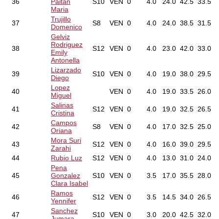
36
Paitan
S10
VEN
0
4.0
24.0
42.5
33.5
Maria
Trujillo
37
S8
VEN
0
4.0
24.0
38.5
31.5
Domenico
Gelviz
Rodriguez
38
S12
VEN
0
4.0
23.0
42.0
33.0
Emily
Antonella
Lizarzado
39
S10
VEN
0
4.0
19.0
38.0
29.5
Diego
Lopez
40
VEN
0
4.0
19.0
33.5
26.0
Miguel
Salinas
41
S12
VEN
0
4.0
19.0
32.5
26.5
Cristina
Campos
42
S8
VEN
0
4.0
17.0
32.5
25.0
Oriana
Mora Suri
43
S12
VEN
0
4.0
16.0
39.0
29.5
Zarahi
44
Rubio Luz
S12
VEN
0
4.0
13.0
31.0
24.0
Pena
45
Gonzalez
S10
VEN
0
3.5
17.0
35.5
28.0
Clara Isabel
Ramos
46
S12
VEN
0
3.5
14.5
34.0
26.5
Yennifer
Sanchez
47
S10
VEN
0
3.0
20.0
42.5
32.0
Jumara