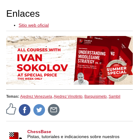
Enlaces
Sitio web oficial
Temas:
Ajedrez Venezuela
,
Ajedrez Vinotinto
,
Barquisimeto
,
Sambil
ChessBase
Pistas, tutoriales e indicaciones sobre nuestros