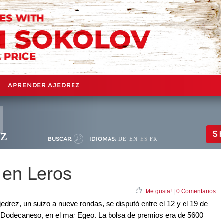
APRENDER AJEDREZ
ez
S
BUSCAR:
IDIOMAS:
DE
EN
ES
FR
 en Leros
Me gusta!
|
0 Comentarios
jedrez, un suizo a nueve rondas, se disputó entre el 12 y el 19 de
el Dodecaneso, en el mar Egeo. La bolsa de premios era de 5600