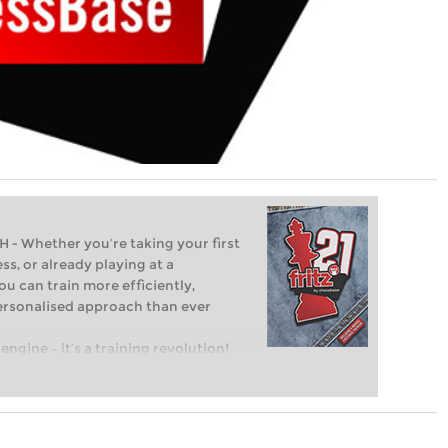
Whether you’re taking your first
ss, or already playing at a
ou can train more efficiently,
personalised approach than ever
engine – it’s a training revolution!
t steps into the world of club chess,
ent level: with FRITZ, you can train
 and with a more personalised