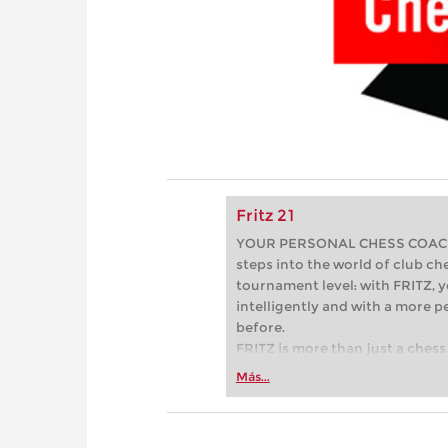
Fritz 21
YOUR PERSONAL CHESS COACH - 
steps into the world of club che
tournament level: with FRITZ, y
intelligently and with a more 
before.
FRITZ is more than just a chess 
Whether you’re taking your firs
Más...
or already playing at a tournam
more efficiently, intelligently
approach than ever before.