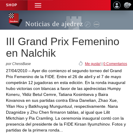
SHOP
TOGGLE
NAVIGATION
Noticias de ajedrez
III Grand Prix Femenino
en Nalchik
por ChessBase
Me gusta!
|
0 Comentarios
27/04/2010 – Ayer dio comienzo el segundo torneo del Grand
Prix Femenino de la FIDE. Entre el 26 de abril y el 7 de mayo
competirán 12 jugadoras en esta edición. En la ronda inaugural
hubo victorias con blancas a favor de las ajedrecistas Humpy
Koneru, Yildiz Betul Cemre, Tatiana Kosintseva y Baira
Kovanova en sus partidas contra Elina Danelian, Zhao Xue,
Yifan Hou y Batkhuyag Munguntuul, respectivamente. Nana
Dzagnidze y Zhu Chen firmaron tablas, al igual que Lilit
Mkrtchian y Pia Cramling. La ceremonia inaugural contó con la
presencia del presidente de la FIDE Kirsan Ilyumzhinov. Fotos y
partidas de la primera ronda...