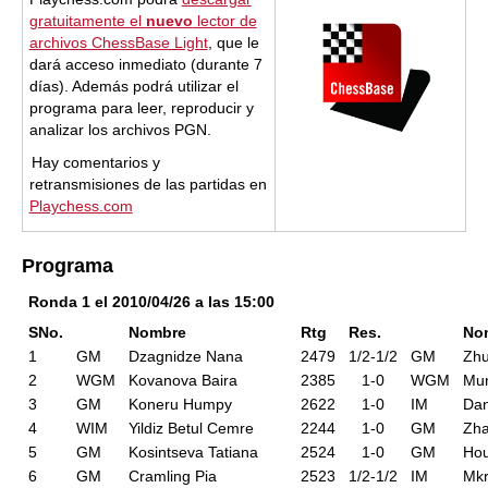
gratuitamente el
nuevo
lector de
archivos ChessBase Light
, que le
dará acceso inmediato (durante 7
días). Además podrá utilizar el
programa para leer, reproducir y
analizar los archivos PGN.
Hay comentarios y
retransmisiones de las partidas en
Playchess.com
Programa
Ronda 1 el 2010/04/26 a las 15:00
SNo.
Nombre
Rtg
Res.
No
1
GM
Dzagnidze Nana
2479
1/2-1/2
GM
Zh
2
WGM
Kovanova Baira
2385
1-0
WGM
Mun
3
GM
Koneru Humpy
2622
1-0
IM
Dan
4
WIM
Yildiz Betul Cemre
2244
1-0
GM
Zh
5
GM
Kosintseva Tatiana
2524
1-0
GM
Hou
6
GM
Cramling Pia
2523
1/2-1/2
IM
Mkr