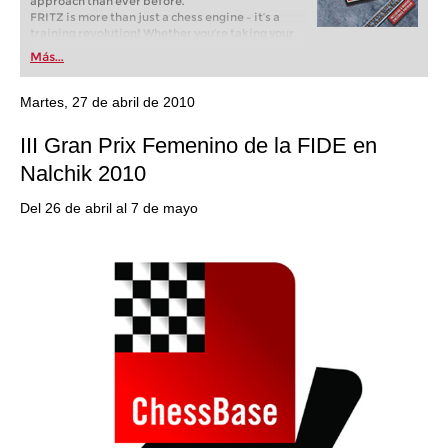
approach than ever before.
FRITZ is more than just a chess engine – it’s a
training revolution! Whether you’re taking your
first steps into the world of club chess, or already
Más...
playing at a tournament level: with FRITZ, you can
train more efficiently, intelligently and with a
more personalised approach than ever before.
Martes, 27 de abril de 2010
III Gran Prix Femenino de la FIDE en
Nalchik 2010
Del 26 de abril al 7 de mayo