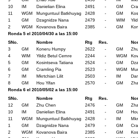
10
IM
Danielian Elina
2491
-
GM
Cra
11
WGM
Munguntuul Batkhuyag
2428
-
GM
Kos
1
GM
Dzagnidze Nana
2479
-
WIM
Yil
2
WGM
Kovanova Baira
2385
-
GM
Ko
Ronda 5 el 2010/04/30 a las 15:00
SNo.
Nombre
Rtg
Res.
No
3
GM
Koneru Humpy
2622
-
GM
Zh
4
WIM
Yildiz Betul Cemre
2244
-
WGM
Kov
5
GM
Kosintseva Tatiana
2524
-
GM
Dza
6
GM
Cramling Pia
2523
-
WGM
Mun
7
IM
Mkrtchian Lilit
2503
-
IM
Dan
8
GM
Hou Yifan
2570
-
GM
Zh
Ronda 6 el 2010/05/02 a las 15:00
SNo.
Nombre
Rtg
Res.
No
12
GM
Zhu Chen
2476
-
GM
Zh
10
IM
Danielian Elina
2491
-
GM
Hou
11
WGM
Munguntuul Batkhuyag
2428
-
IM
Mkr
1
GM
Dzagnidze Nana
2479
-
GM
Cra
2
WGM
Kovanova Baira
2385
-
GM
Kos