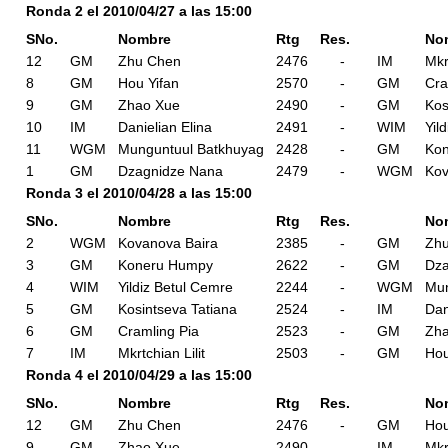
Ronda 2 el 2010/04/27 a las 15:00
SNo.
Nombre
Rtg
Res.
No
12
GM
Zhu Chen
2476
-
IM
Mkr
8
GM
Hou Yifan
2570
-
GM
Cra
9
GM
Zhao Xue
2490
-
GM
Kos
10
IM
Danielian Elina
2491
-
WIM
Yil
11
WGM
Munguntuul Batkhuyag
2428
-
GM
Ko
1
GM
Dzagnidze Nana
2479
-
WGM
Kov
Ronda 3 el 2010/04/28 a las 15:00
SNo.
Nombre
Rtg
Res.
No
2
WGM
Kovanova Baira
2385
-
GM
Zh
3
GM
Koneru Humpy
2622
-
GM
Dza
4
WIM
Yildiz Betul Cemre
2244
-
WGM
Mun
5
GM
Kosintseva Tatiana
2524
-
IM
Dan
6
GM
Cramling Pia
2523
-
GM
Zh
7
IM
Mkrtchian Lilit
2503
-
GM
Hou
Ronda 4 el 2010/04/29 a las 15:00
SNo.
Nombre
Rtg
Res.
No
12
GM
Zhu Chen
2476
-
GM
Hou
9
GM
Zhao Xue
2490
-
IM
Mkr