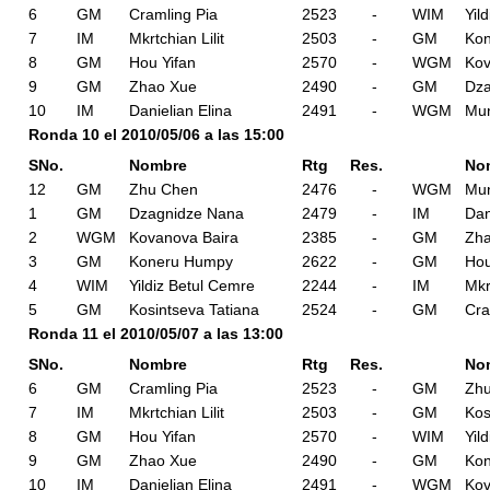
6
GM
Cramling Pia
2523
-
WIM
Yil
7
IM
Mkrtchian Lilit
2503
-
GM
Ko
8
GM
Hou Yifan
2570
-
WGM
Kov
9
GM
Zhao Xue
2490
-
GM
Dza
10
IM
Danielian Elina
2491
-
WGM
Mun
Ronda 10 el 2010/05/06 a las 15:00
SNo.
Nombre
Rtg
Res.
No
12
GM
Zhu Chen
2476
-
WGM
Mun
1
GM
Dzagnidze Nana
2479
-
IM
Dan
2
WGM
Kovanova Baira
2385
-
GM
Zh
3
GM
Koneru Humpy
2622
-
GM
Hou
4
WIM
Yildiz Betul Cemre
2244
-
IM
Mkr
5
GM
Kosintseva Tatiana
2524
-
GM
Cra
Ronda 11 el 2010/05/07 a las 13:00
SNo.
Nombre
Rtg
Res.
No
6
GM
Cramling Pia
2523
-
GM
Zh
7
IM
Mkrtchian Lilit
2503
-
GM
Kos
8
GM
Hou Yifan
2570
-
WIM
Yil
9
GM
Zhao Xue
2490
-
GM
Ko
10
IM
Danielian Elina
2491
-
WGM
Kov