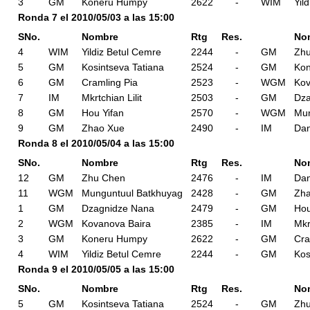
3
GM
Koneru Humpy
2622
-
WIM
Yil
Ronda 7 el 2010/05/03 a las 15:00
SNo.
Nombre
Rtg
Res.
No
4
WIM
Yildiz Betul Cemre
2244
-
GM
Zh
5
GM
Kosintseva Tatiana
2524
-
GM
Ko
6
GM
Cramling Pia
2523
-
WGM
Kov
7
IM
Mkrtchian Lilit
2503
-
GM
Dza
8
GM
Hou Yifan
2570
-
WGM
Mun
9
GM
Zhao Xue
2490
-
IM
Dan
Ronda 8 el 2010/05/04 a las 15:00
SNo.
Nombre
Rtg
Res.
No
12
GM
Zhu Chen
2476
-
IM
Dan
11
WGM
Munguntuul Batkhuyag
2428
-
GM
Zh
1
GM
Dzagnidze Nana
2479
-
GM
Hou
2
WGM
Kovanova Baira
2385
-
IM
Mkr
3
GM
Koneru Humpy
2622
-
GM
Cra
4
WIM
Yildiz Betul Cemre
2244
-
GM
Kos
Ronda 9 el 2010/05/05 a las 15:00
SNo.
Nombre
Rtg
Res.
No
5
GM
Kosintseva Tatiana
2524
-
GM
Zh