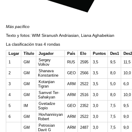
Más pacífico
Texto y fotos: WIM Siranush Andriasian, Liana Aghabekian
La clasificación tras 4 rondas
Lugar
Título
Jugador
País
Elo
Puntos
Des1
Des
Sergey
1
GM
RUS
2595
3,5
9,5
11,5
Volkov
Shanava
2
GM
GEO
2566
3,5
8,0
10,0
Konstantine
Kotanjian
3
GM
ARM
2522
3,5
5,0
6,0
Tigran
Samvel Ter-
4
GM
ARM
2516
3,0
8,0
10,0
Sahakyan
Gvetadze
5
IM
GEO
2352
3,0
7,5
9,5
Sopio
Hovhannisyan
6
GM
ARM
2522
3,0
7,5
9,0
Robert
Petrosian
GM
ARM
2487
3,0
7,5
9,0
Davit G