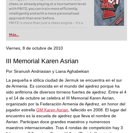
chess, or already playing at a tournament level:
with FRITZ, you can train more efficiently,
intelligently and with a more personalised
approach than ever before.
FRITZ is more than just a chess engine – it’s a
training revolution! Whether you’re taking your
first steps into the world of club chess, or already
Más...
playing at a tournament level: with FRITZ, you can
train more efficiently, intelligently and with a
more personalised approach than ever before.
Viernes, 8 de octubre de 2010
III Memorial Karen Asrian
Por Siranush Andriasian y Liana Aghabekian
La pequeña e idílica ciudad de Jermuk se encuentra en el sur
de Armenia. Es conocida en el mundo del ajedrez porque ha
sido anfitriona de diversos torneos fuertes de ajedrez. Entre el 4
y el 14 de octubre se celebra el III Memorial Karen Asrian,
organizado por la Federación Armenia de Ajedrez, en honor del
jugador estrella
GM Karen Asrian
, fallecido en 2008. El lugar del
encuentro es la escuela de ajedrez que lleva el nombre de
Asrian. Participan doce grandes maestros y numerosos
maestros internacionales. Tras 4 rondas de competición hay 3