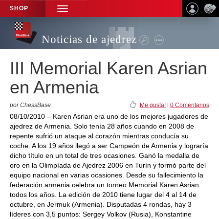
SHOP
TOGGLE
NAVIGATION
Noticias de ajedrez
III Memorial Karen Asrian
en Armenia
por ChessBase
Me gusta!
|
0 Comentarios
08/10/2010 – Karen Asrian era uno de los mejores jugadores de
ajedrez de Armenia. Solo tenía 28 años cuando en 2008 de
repente sufrió un ataque al corazón mientras conducía su
coche. A los 19 años llegó a ser Campeón de Armenia y lograría
dicho título en un total de tres ocasiones. Ganó la medalla de
oro en la Olimpíada de Ajedrez 2006 en Turín y formó parte del
equipo nacional en varias ocasiones. Desde su fallecimiento la
federación armenia celebra un torneo Memorial Karen Asrian
todos los años. La edición de 2010 tiene lugar del 4 al 14 de
octubre, en Jermuk (Armenia). Disputadas 4 rondas, hay 3
líderes con 3,5 puntos: Sergey Volkov (Rusia), Konstantine