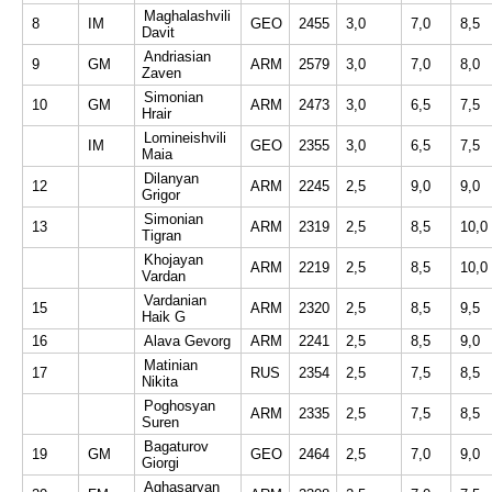
Maghalashvili
8
IM
GEO
2455
3,0
7,0
8,5
Davit
Andriasian
9
GM
ARM
2579
3,0
7,0
8,0
Zaven
Simonian
10
GM
ARM
2473
3,0
6,5
7,5
Hrair
Lomineishvili
IM
GEO
2355
3,0
6,5
7,5
Maia
Dilanyan
12
ARM
2245
2,5
9,0
9,0
Grigor
Simonian
13
ARM
2319
2,5
8,5
10,0
Tigran
Khojayan
ARM
2219
2,5
8,5
10,0
Vardan
Vardanian
15
ARM
2320
2,5
8,5
9,5
Haik G
16
Alava Gevorg
ARM
2241
2,5
8,5
9,0
Matinian
17
RUS
2354
2,5
7,5
8,5
Nikita
Poghosyan
ARM
2335
2,5
7,5
8,5
Suren
Bagaturov
19
GM
GEO
2464
2,5
7,0
9,0
Giorgi
Aghasaryan