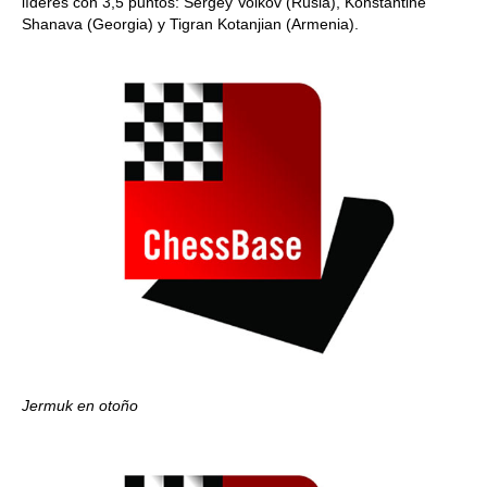
líderes con 3,5 puntos: Sergey Volkov (Rusia), Konstantine
Shanava (Georgia) y Tigran Kotanjian (Armenia).
Jermuk en otoño