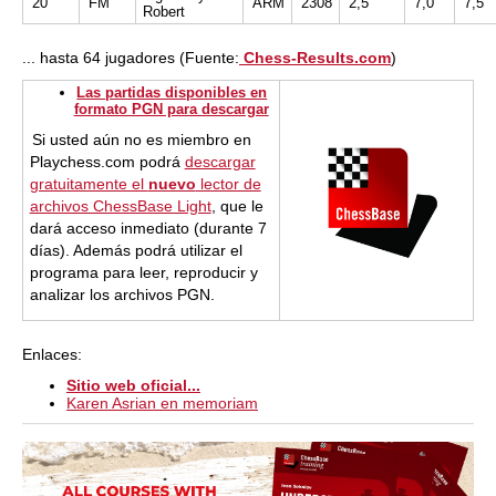
20
FM
ARM
2308
2,5
7,0
7,5
Robert
... hasta 64 jugadores (Fuente:
Chess-Results.com
)
Las partidas disponibles en
formato PGN para descargar
Si usted aún no es miembro en
Playchess.com podrá
descargar
gratuitamente el
nuevo
lector de
archivos ChessBase Light
, que le
dará acceso inmediato (durante 7
días). Además podrá utilizar el
programa para leer, reproducir y
analizar los archivos PGN.
Enlaces:
Sitio web oficial...
Karen Asrian en memoriam