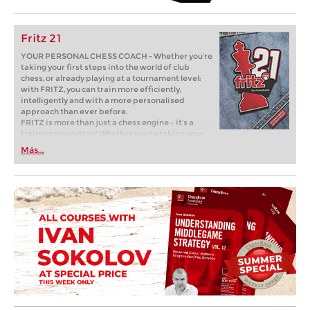
Fritz 21
YOUR PERSONAL CHESS COACH - Whether you’re
taking your first steps into the world of club
chess, or already playing at a tournament level:
with FRITZ, you can train more efficiently,
intelligently and with a more personalised
approach than ever before.
FRITZ is more than just a chess engine – it’s a
training revolution! Whether you’re taking your
first steps into the world of club chess, or already
Más...
playing at a tournament level: with FRITZ, you can
train more efficiently, intelligently and with a
more personalised approach than ever before.