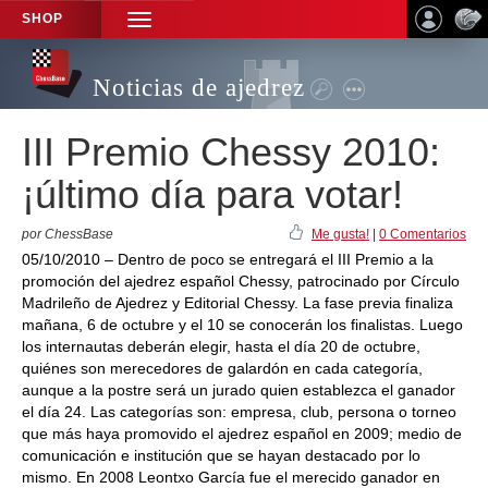
SHOP
TOGGLE
NAVIGATION
Noticias de ajedrez
III Premio Chessy 2010:
¡último día para votar!
por ChessBase
Me gusta!
|
0 Comentarios
05/10/2010 – Dentro de poco se entregará el III Premio a la
promoción del ajedrez español Chessy, patrocinado por Círculo
Madrileño de Ajedrez y Editorial Chessy. La fase previa finaliza
mañana, 6 de octubre y el 10 se conocerán los finalistas. Luego
los internautas deberán elegir, hasta el día 20 de octubre,
quiénes son merecedores de galardón en cada categoría,
aunque a la postre será un jurado quien establezca el ganador
el día 24. Las categorías son: empresa, club, persona o torneo
que más haya promovido el ajedrez español en 2009; medio de
comunicación e institución que se hayan destacado por lo
mismo. En 2008 Leontxo García fue el merecido ganador en