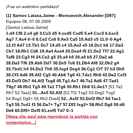
¡Fue un auténtico partidazo!
(1) Santos Latasa,Jaime - Morozevich,Alexander [D87]
Equipos 08, 07.06.2009
[Santos Latasa,Jaime]
1.d4 Cf6 2.c4 g6 3.Cc3 d5 4.cxd5 Cxd5 5.e4 Cxc3 6.bxc3
Ag7 7.Ac4 0–0 8.Ce2 Cc6 9.Ae3 Ca5 10.Ad3 c5 11.0–0 Ag4
12.f3 Ad7 13.Tb1 Dc7 14.d5 c4 15.Ac2 e5 16.Dc1 b6 17.Da3
Cb7 18.Rh1 Cd6 19.Aa4 Axa4 20.Dxa4 f5 21.Dc2 Tf7 22.Ag1
Taf8 23.Cg3 f4 24.Ce2 g5 25.a4 h5 26.a5 b5 27.Da2 a6
28.Da3 Tf6 29.Ab6 Dd7 30.Dc5 Tc8 31.Db4 Af8 32.Db2 g4
33.Tbd1 h4 34.Dc2 Th6 35.fxg4 Dxg4 36.Cg1 Cf7 37.h3 Dh5
38.Cf3 Ad6 39.Af2 Cg5 40.Ab6 Tg6 41.Tde1 Rh8 42.De2 Cxf3
43.Dxf3 Dh7 44.Af2 Tcg8 45.Tg1 Ac7 46.Ta1 Ad6 47.Tad1
T8g7 48.Rh2 Tg5 49.Ta1 T7g6 50.Rh1 Dh6 51.Ae1?
[51.Ta2
Rh7 52.Taa1]
51...Ac5 52.Af2
[52.Tf1 Txg2 53.Dxg2 Txg2
54.Rxg2 Dg6+ 55.Rh2 Dxe4]
52...Axf2 53.Dxf2 Rh7 54.Tac1
Tg3 55.Tcd1 f3 56.Da7+ Tg7 57.Df2 fxg2+ 58.Rh2 Dg6 59.d6
De6 60.Df5+ Dxf5 61.exf5 Td7 0–1
[Haga clic aquí para reproducir la partida con
comentarios...]