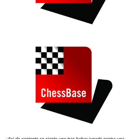
¡Así de contento se siente uno tras habar jugado contra una