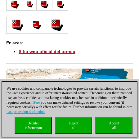
Enlaces:
Sitio web oficial del torneo
We use cookies and comparable technologies to provide certain functions, to improve
the user experience and to offer interest-oriented content. Depending on their intended
use, analysis cookies and marketing cookies may be used in addition to technically
required cookies.
Here
you can make detailed settings or revoke your consent (if
necessary partially) with effect for the future. Further information can be found in our
data protection declaration
.
Detailed
Reject
Accept
information
all
all
Temas:
06/2009: León