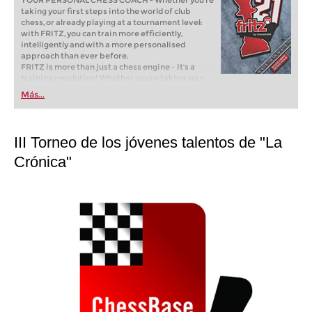
YOUR PERSONAL CHESS COACH - Whether you’re
taking your first steps into the world of club
chess, or already playing at a tournament level:
with FRITZ, you can train more efficiently,
intelligently and with a more personalised
approach than ever before.
FRITZ is more than just a chess engine – it’s a
training revolution! Whether you’re taking your
first steps into the world of club chess, or already
Más...
playing at a tournament level: with FRITZ, you can
train more efficiently, intelligently and with a
more personalised approach than ever before.
III Torneo de los jóvenes talentos de "La
Crónica"