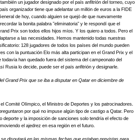
 también un jugador designado por el país anfitrión del torneo, cuyo
 país organizador tiene que adelantar un millón de euros a la FIDE
General de hoy, cuando alguien se quejó de que nuevamente
ordar la bonita palabra "eliminatoria" y le respondí que el
rand Prix son todos ellos hijos míos. Y los quiero a todos. Pero el
adaptarse a las necesidades. Hemos mantenido todas nuestras
sificatorio: 128 jugadores de todos los países del mundo pueden
s con la puntuación Elo más alta participan en el Grand Prix y el
 todavía han quedado fuera del sistema del campeonato del
í Rusia lo decide, puede ser el país anfitrión y designarle.
el Grand Prix que se iba a disputar en Qatar en diciembre de
 el Comité Olímpico, el Ministro de Deportes y los patrocinadores.
preguntaron por qué no impuse algún tipo de castigo a Qatar. Pero
 deporte y la imposición de sanciones solo tendría el efecto de
moviendo el ajedrez en esa región en el futuro.
 y se disputará en las mismas fechas que estaban previstas para