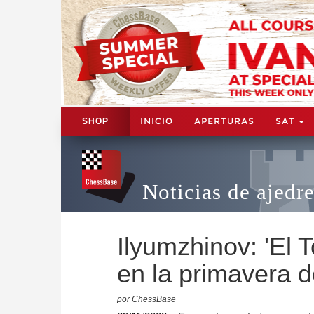
INICIO
APERTURAS
SAT
SHOP
Noticias de ajedr
Ilyumzhinov: 'El 
en la primavera d
por ChessBase