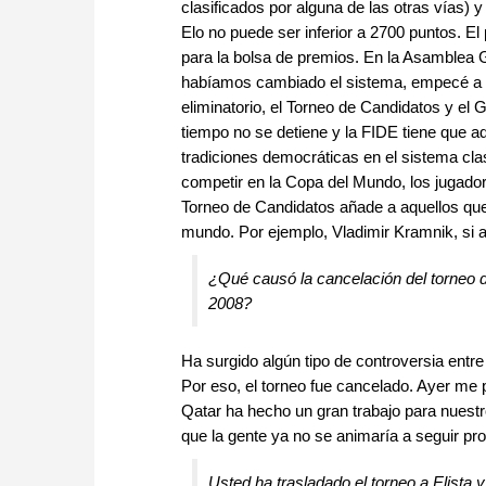
clasificados por alguna de las otras vías) y
Elo no puede ser inferior a 2700 puntos. El
para la bolsa de premios. En la Asamblea 
habíamos cambiado el sistema, empecé a rec
eliminatorio, el Torneo de Candidatos y el G
tiempo no se detiene y la FIDE tiene que 
tradiciones democráticas en el sistema cla
competir en la Copa del Mundo, los jugadore
Torneo de Candidatos añade a aquellos que
mundo. Por ejemplo, Vladimir Kramnik, si as
¿Qué causó la cancelación del torneo d
2008?
Ha surgido algún tipo de controversia entre
Por eso, el torneo fue cancelado. Ayer me 
Qatar ha hecho un gran trabajo para nuestro
que la gente ya no se animaría a seguir pro
Usted ha trasladado el torneo a Elista