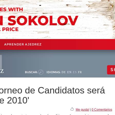
APRENDER AJEDREZ
ez
S
BUSCAR:
IDIOMAS:
DE
EN
ES
FR
Torneo de Candidatos será
e 2010'
Me gusta!
|
0 Comentarios