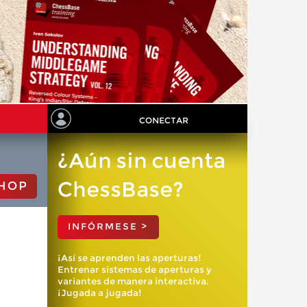
CONECTAR
¿Aún sin cuenta
ChessBase?
HOP
INFÓRMESE >
¡Así se aprenden las aperturas!
Entrenar sistemas de aperturas y
variantes de manera interactiva.
¡Jugada a jugada!