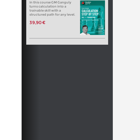
In this course GM Ganguly
turns calculation into a
trainable skill with a
structured path for any level.
39,90 €