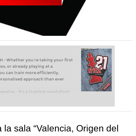
Whether you’re taking your first
ss, or already playing at a
ou can train more efficiently,
personalised approach than ever
engine – it’s a training revolution!
t steps into the world of club chess,
ent level: with FRITZ, you can train
 and with a more personalised
 la sala “Valencia, Origen del