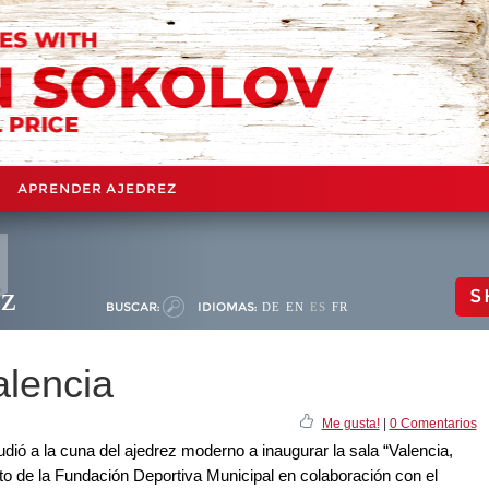
APRENDER AJEDREZ
ez
S
BUSCAR:
IDIOMAS:
DE
EN
ES
FR
alencia
Me gusta!
|
0 Comentarios
dió a la cuna del ajedrez moderno a inaugurar la sala “Valencia,
o de la Fundación Deportiva Municipal en colaboración con el