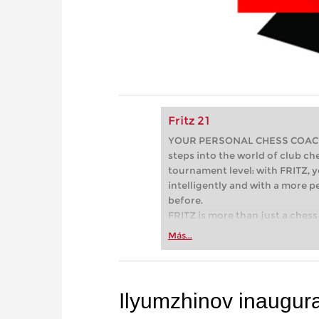
Fritz 21
YOUR PERSONAL CHESS COACH - 
steps into the world of club che
tournament level: with FRITZ, y
intelligently and with a more 
before.
FRITZ is more than just a chess 
Whether you’re taking your firs
Más...
or already playing at a tournam
more efficiently, intelligently
approach than ever before.
Ilyumzhinov inaugura