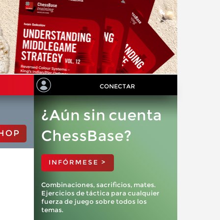
CONECTAR
¿Aún sin cuenta
ChessBase?
HOP
INFÓRMESE >
Combinaciones, sacrificios, mates.
Ejercicios de táctica para cualquier
fuerza de juego sobre todos los
temas.