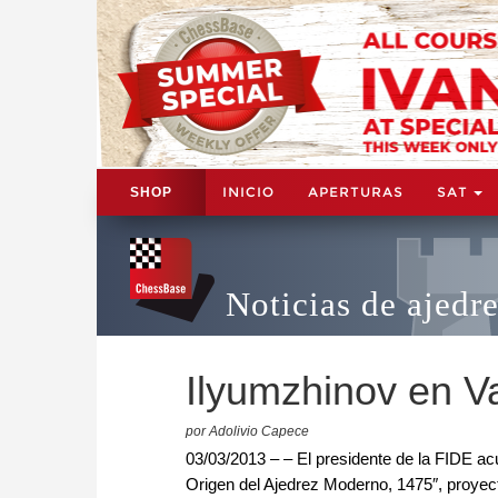
INICIO
APERTURAS
SAT
SHOP
Noticias de ajedr
Ilyumzhinov en V
por Adolivio Capece
03/03/2013 – – El presidente de la FIDE acu
Origen del Ajedrez Moderno, 1475″, proyect