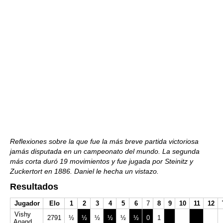
Reflexiones sobre la que fue la más breve partida victoriosa
jamás disputada en un campeonato del mundo. La segunda
más corta duró 19 movimientos y fue jugada por Steinitz y
Zuckertort en 1886. Daniel le hecha un vistazo.
Resultados
Jugador
Elo
1
2
3
4
5
6
7
8
9
10
11
12
Vishy
2791
½
½
½
½
½
½
0
1
Anand