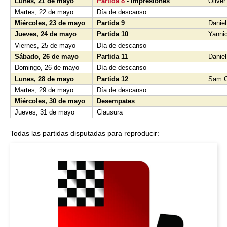
Lunes, 21 de mayo
Partida 8
- Impresiones
Olive
Martes, 22 de mayo
Día de descanso
Miércoles, 23 de mayo
Partida 9
Daniel
Jueves, 24 de mayo
Partida 10
Yannic
Viernes, 25 de mayo
Día de descanso
Sábado, 26 de mayo
Partida 11
Daniel
Domingo, 26 de mayo
Día de descanso
Lunes, 28 de mayo
Partida 12
Sam C
Martes, 29 de mayo
Día de descanso
Miércoles, 30 de mayo
Desempates
Jueves, 31 de mayo
Clausura
Todas las partidas disputadas para reproducir: