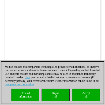
We use cookies and comparable technologies to provide certain functions, to improve
the user experience and to offer interest-oriented content. Depending on their intended
use, analysis cookies and marketing cookies may be used in addition to technically
required cookies.
Here
you can make detailed settings or revoke your consent (if
necessary partially) with effect for the future. Further information can be found in our
data protection declaration
.
Detailed
Reject
Accept
information
all
all