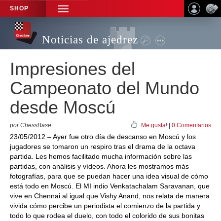
SHOP
TOGGLE
NAVIGATION
Noticias de ajedrez
Impresiones del
Campeonato del Mundo
desde Moscú
por ChessBase
Me gusta!
|
0 Comentarios
23/05/2012 – Ayer fue otro día de descanso en Moscú y los
jugadores se tomaron un respiro tras el drama de la octava
partida. Les hemos facilitado mucha información sobre las
partidas, con análisis y vídeos. Ahora les mostramos más
fotografías, para que se puedan hacer una idea visual de cómo
está todo en Moscú. El MI indio Venkatachalam Saravanan, que
vive en Chennai al igual que Vishy Anand, nos relata de manera
vivida cómo percibe un periodista el comienzo de la partida y
todo lo que rodea el duelo, con todo el colorido de sus bonitas