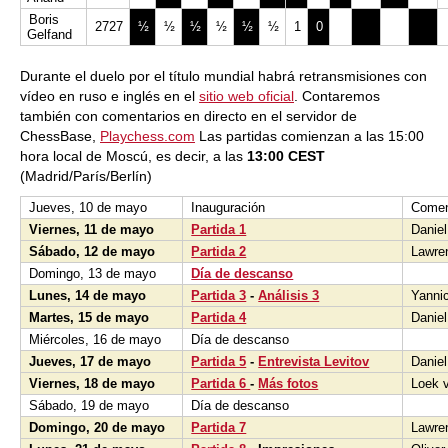
Boris
2727
½
½
½
½
½
½
1
0
Gelfand
Durante el duelo por el título mundial habrá retransmisiones con
vídeo en ruso e inglés en el
sitio web oficial
. Contaremos
también con comentarios en directo en el servidor de
ChessBase,
Playchess.com
Las partidas comienzan a las 15:00
hora local de Moscú, es decir, a las
13:00 CEST
(Madrid/París/Berlín)
Jueves, 10 de mayo
Inauguración
Comen
Viernes, 11 de mayo
Partida 1
Daniel
Sábado, 12 de mayo
Partida 2
Lawre
Domingo, 13 de mayo
Día de descanso
Lunes, 14 de mayo
Partida 3
-
Análisis 3
Yannic
Martes, 15 de mayo
Partida 4
Daniel
Miércoles, 16 de mayo
Día de descanso
Jueves, 17 de mayo
Partida 5
-
Entrevista Levitov
Daniel
Viernes, 18 de mayo
Partida 6
-
Más fotos
Loek 
Sábado, 19 de mayo
Día de descanso
Domingo, 20 de mayo
Partida 7
Lawre