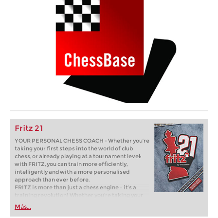
Fritz 21
YOUR PERSONAL CHESS COACH - Whether you’re
taking your first steps into the world of club
chess, or already playing at a tournament level:
with FRITZ, you can train more efficiently,
intelligently and with a more personalised
approach than ever before.
FRITZ is more than just a chess engine – it’s a
training revolution! Whether you’re taking your
first steps into the world of club chess, or already
Más...
playing at a tournament level: with FRITZ, you can