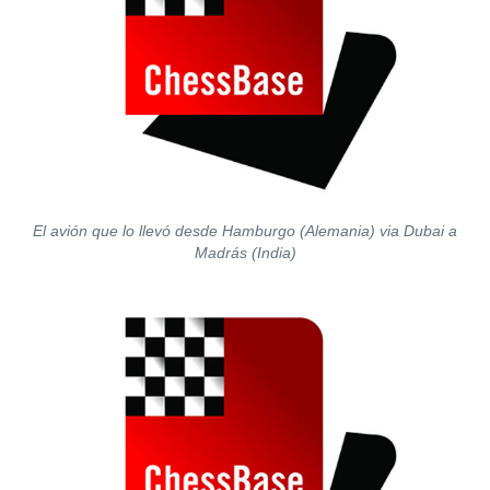
El avión que lo llevó desde Hamburgo (Alemania) via Dubai a
Madrás (India)