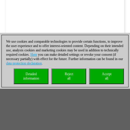
We use cookies and comparable technologies to provide certain functions, to improve
the user experience and to offer interest-oriented content. Depending on their intended
use, analysis cookies and marketing cookies may be used in addition to technically
required cookies.
Here
you can make detailed settings or revoke your consent (if
necessary partially) with effect for the future. Further information can be found in our
data protection declaration
.
Detailed
Reject
Accept
information
all
all