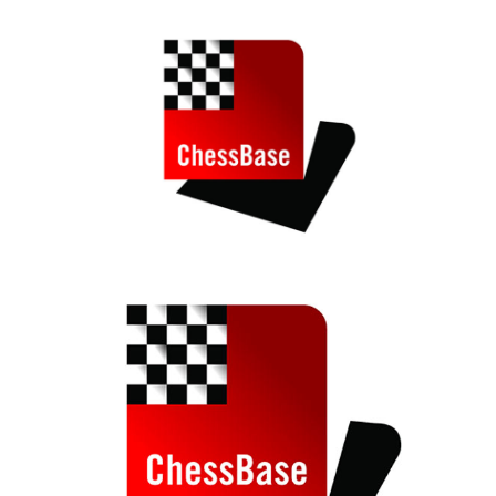
train more efficiently, intelligently and with a
more personalised approach than ever before.