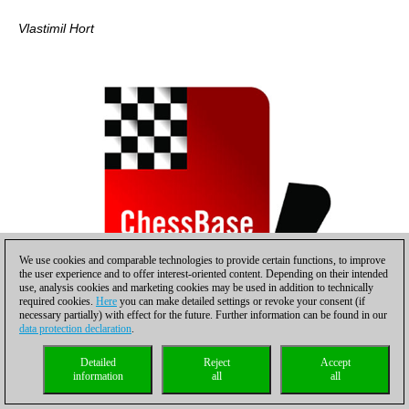
Vlastimil Hort
We use cookies and comparable technologies to provide certain functions, to improve
the user experience and to offer interest-oriented content. Depending on their intended
use, analysis cookies and marketing cookies may be used in addition to technically
required cookies.
Here
you can make detailed settings or revoke your consent (if
necessary partially) with effect for the future. Further information can be found in our
data protection declaration
.
Oleg Romanishin
Detailed
Reject
Accept
information
all
all