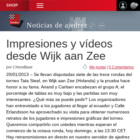
SHOP
TOGGLE
NAVIGATION
Noticias de ajedrez
Impresiones y vídeos
desde Wijk aan Zee
por ChessBase
Me gusta!
|
0 Comentarios
20/01/2013 – Se llevan disputadas siete de las trece rondas del
torneo Tata Steel, en Wijk aan Zee (Holanda) y la prueba hace
honor a su fama. Anand y Carlsen encabezan el grupo A; el
porcentaje de tablas es muy bajo y las partidas son muy
interesantes. ¿Qué más se puede pedir? Los organizadores
han entrevistado a los jugadores al llegar al ecuador y Calle
Erlandsson ha aprovechado su visita para obtener numerosos
retratos de los jugadores e impresiones gráficas del torneo.
Queremos compartirlo con ustedes mientras esperan el
comienzo de la octava ronda, hoy domingo, a las 13:30 CET.
Hay retransmisiones en directo en nuestro servidor de ajedrez