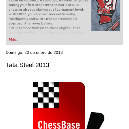
YOUR PERSONAL CHESS COACH - Whether you’re
taking your first steps into the world of club
chess, or already playing at a tournament level:
with FRITZ, you can train more efficiently,
intelligently and with a more personalised
approach than ever before.
FRITZ is more than just a chess engine – it’s a
training revolution! Whether you’re taking your
first steps into the world of club chess, or already
Más...
playing at a tournament level: with FRITZ, you can
train more efficiently, intelligently and with a
more personalised approach than ever before.
Domingo, 20 de enero de 2013
Tata Steel 2013