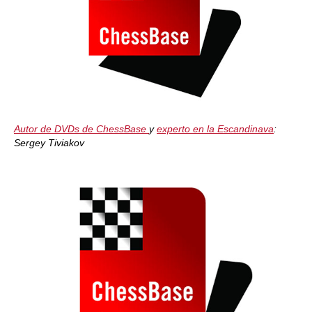
Autor de DVDs de ChessBase
y
experto en la Escandinava
:
Sergey Tiviakov