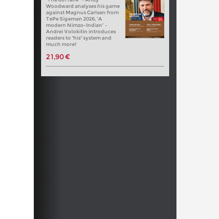
Woodward analyses his game
against Magnus Carlsen from
TePe Sigeman 2026, “A
modern Nimzo-Indian” –
Andrei Volokitin introduces
readers to "his" system and
much more!
21,90 €