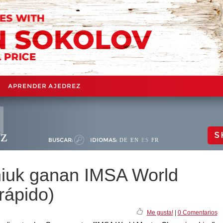
APRENDER AJEDREZ
ez
S
BUSCAR:
IDIOMAS:
DE
EN
ES
FR
niuk ganan IMSA World
rápido)
Me gusta!
|
0 Comentarios