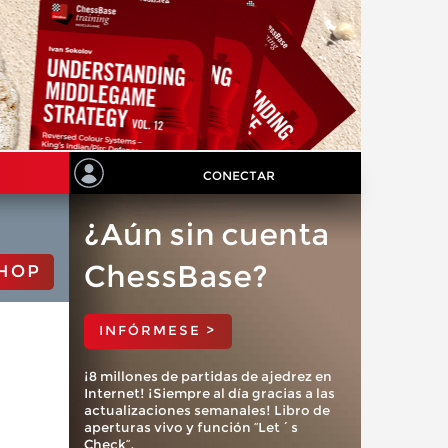
CONECTAR
¿Aún sin cuenta
ChessBase?
HOP
INFÓRMESE >
¡8 millones de partidas de ajedrez en
Internet! ¡Siempre al día gracias a las
actualizaciones semanales! Libro de
aperturas vivo y función “Let´s
Check”.