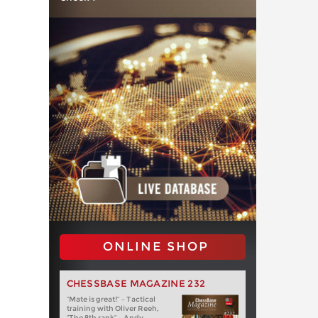
ONLINE SHOP
CHESSBASE MAGAZINE 232
“Mate is great!” – Tactical
training with Oliver Reeh,
“The 8th rank” – Andy