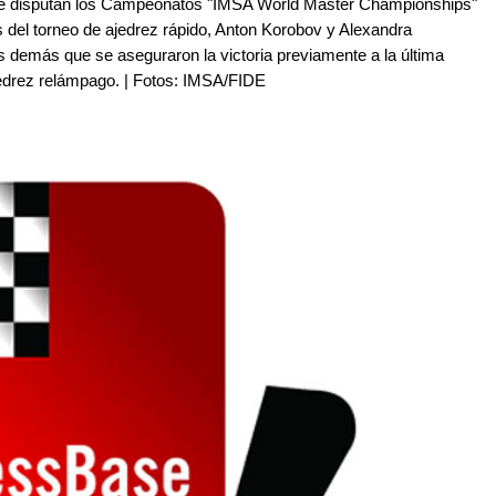
 se disputan los Campeonatos "IMSA World Master Championships"
 del torneo de ajedrez rápido, Anton Korobov y Alexandra
os demás que se aseguraron la victoria previamente a la última
drez relámpago. | Fotos: IMSA/FIDE