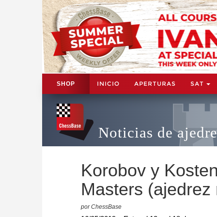
INICIO
APERTURAS
SAT
SHOP
Noticias de ajedr
Korobov y Koste
Masters (ajedrez 
por ChessBase