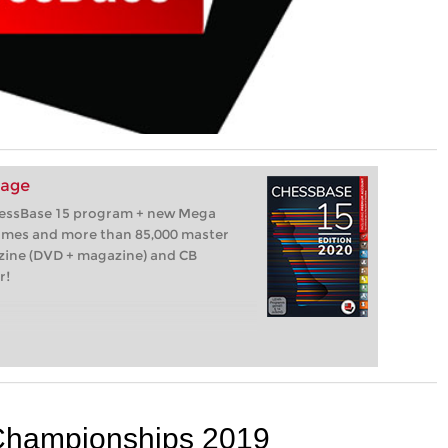
kage
hessBase 15 program + new Mega
games and more than 85,000 master
zine (DVD + magazine) and CB
r!
Championships 2019