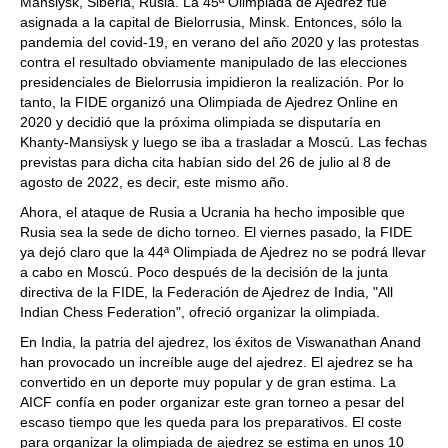
Mansiysk, Siberia, Rusia. La 45ª Olimpiada de Ajedrez fue
asignada a la capital de Bielorrusia, Minsk. Entonces, sólo la
pandemia del covid-19, en verano del año 2020 y las protestas
contra el resultado obviamente manipulado de las elecciones
presidenciales de Bielorrusia impidieron la realización. Por lo
tanto, la FIDE organizó una Olimpiada de Ajedrez Online en
2020 y decidió que la próxima olimpiada se disputaría en
Khanty-Mansiysk y luego se iba a trasladar a Moscú. Las fechas
previstas para dicha cita habían sido del 26 de julio al 8 de
agosto de 2022, es decir, este mismo año.
Ahora, el ataque de Rusia a Ucrania ha hecho imposible que
Rusia sea la sede de dicho torneo. El viernes pasado, la FIDE
ya dejó claro que la 44ª Olimpiada de Ajedrez no se podrá llevar
a cabo en Moscú. Poco después de la decisión de la junta
directiva de la FIDE, la Federación de Ajedrez de India, "All
Indian Chess Federation", ofreció organizar la olimpiada.
En India, la patria del ajedrez, los éxitos de Viswanathan Anand
han provocado un increíble auge del ajedrez. El ajedrez se ha
convertido en un deporte muy popular y de gran estima. La
AICF confía en poder organizar este gran torneo a pesar del
escaso tiempo que les queda para los preparativos. El coste
para organizar la olimpiada de ajedrez se estima en unos 10