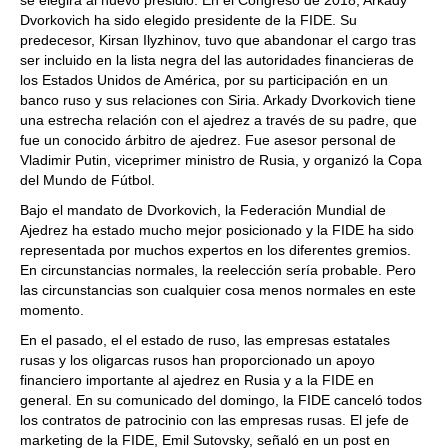
se elegirá al nuevo presidio. En el Congreso de 2018, Arkady
Dvorkovich ha sido elegido presidente de la FIDE. Su
predecesor, Kirsan Ilyzhinov, tuvo que abandonar el cargo tras
ser incluido en la lista negra del las autoridades financieras de
los Estados Unidos de América, por su participación en un
banco ruso y sus relaciones con Siria. Arkady Dvorkovich tiene
una estrecha relación con el ajedrez a través de su padre, que
fue un conocido árbitro de ajedrez. Fue asesor personal de
Vladimir Putin, viceprimer ministro de Rusia, y organizó la Copa
del Mundo de Fútbol.
Bajo el mandato de Dvorkovich, la Federación Mundial de
Ajedrez ha estado mucho mejor posicionado y la FIDE ha sido
representada por muchos expertos en los diferentes gremios.
En circunstancias normales, la reelección sería probable. Pero
las circunstancias son cualquier cosa menos normales en este
momento.
En el pasado, el el estado de ruso, las empresas estatales
rusas y los oligarcas rusos han proporcionado un apoyo
financiero importante al ajedrez en Rusia y a la FIDE en
general. En su comunicado del domingo, la FIDE canceló todos
los contratos de patrocinio con las empresas rusas. El jefe de
marketing de la FIDE, Emil Sutovsky, señaló en un post en