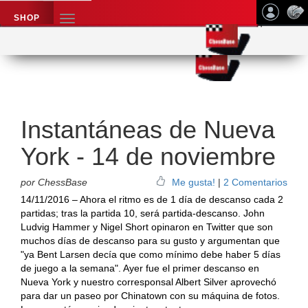
SHOP
TOGGLE
NAVIGATION
Application name
Noticias de ajedrez
Instantáneas de Nueva
York - 14 de noviembre
por ChessBase
Me gusta!
|
2 Comentarios
14/11/2016 – Ahora el ritmo es de 1 día de descanso cada 2
partidas; tras la partida 10, será partida-descanso. John
Ludvig Hammer y Nigel Short opinaron en Twitter que son
muchos días de descanso para su gusto y argumentan que
"ya Bent Larsen decía que como mínimo debe haber 5 días
de juego a la semana". Ayer fue el primer descanso en
Nueva York y nuestro corresponsal Albert Silver aprovechó
para dar un paseo por Chinatown con su máquina de fotos.