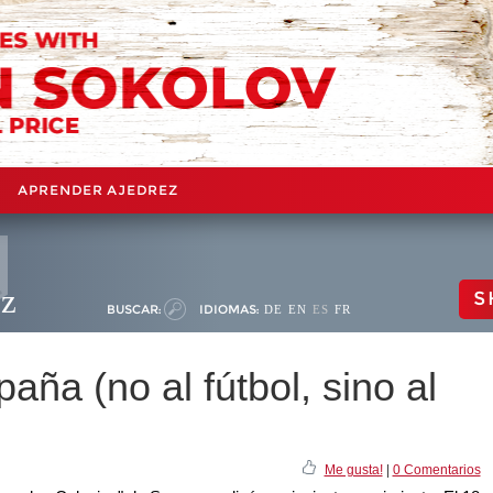
APRENDER AJEDREZ
ez
S
BUSCAR:
IDIOMAS:
DE
EN
ES
FR
aña (no al fútbol, sino al
Me gusta!
|
0 Comentarios