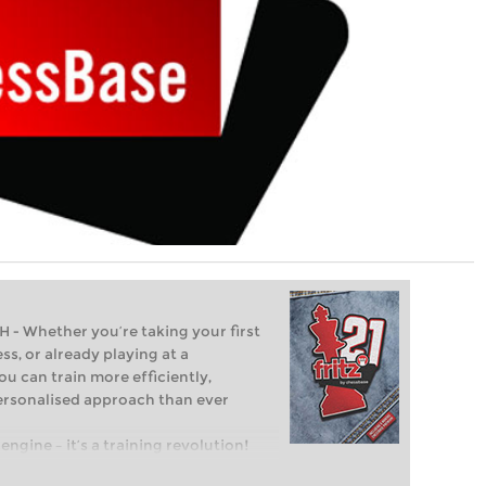
Whether you’re taking your first
ss, or already playing at a
ou can train more efficiently,
personalised approach than ever
engine – it’s a training revolution!
t steps into the world of club chess,