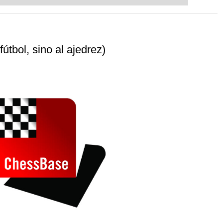
ent level: with FRITZ, you can train
 and with a more personalised
útbol, sino al ajedrez)