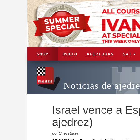
INICIO
APERTURAS
SAT
SHOP
Noticias de ajedr
Israel vence a Esp
ajedrez)
por ChessBase