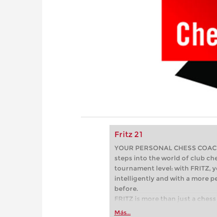
Fritz 21
YOUR PERSONAL CHESS COACH - 
steps into the world of club che
tournament level: with FRITZ, y
intelligently and with a more 
before.
FRITZ is more than just a chess 
Whether you’re taking your firs
Más...