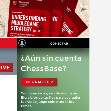
CONECTAR
¿Aún sin cuenta
ChessBase?
HOP
INFÓRMESE >
Combinaciones, sacrificios, mates.
Ejercicios de táctica para cualquier
fuerza de juego sobre todos los
temas.