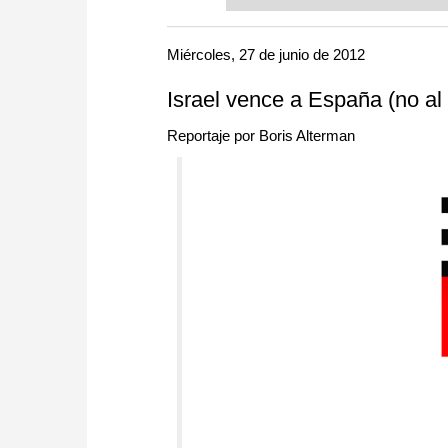
or already playing at a tournam
more efficiently, intelligently
approach than ever before.
Miércoles, 27 de junio de 2012
Israel vence a España (no al f
Reportaje por Boris Alterman