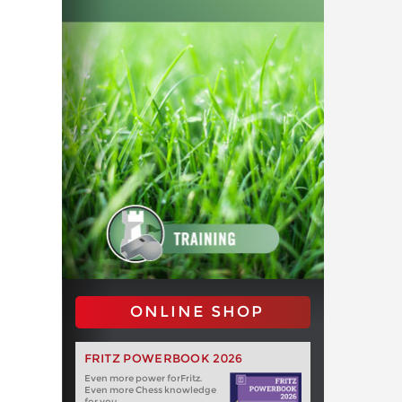
ONLINE SHOP
FRITZ POWERBOOK 2026
Even more power forFritz.
Even more Chess knowledge
for you.