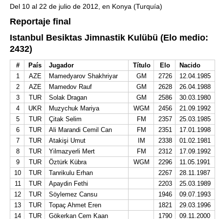
Del 10 al 22 de julio de 2012, en Konya (Turquía)
Reportaje final
Istanbul Besiktas Jimnastik Kulübü (Elo medio:
2432)
#
País
Jugador
Título
Elo
Nacido
1
AZE
Mamedyarov Shakhriyar
GM
2726
12.04.1985
2
AZE
Mamedov Rauf
GM
2628
26.04.1988
3
TUR
Solak Dragan
GM
2586
30.03.1980
4
UKR
Muzychuk Mariya
WGM
2456
21.09.1992
5
TUR
Çitak Selim
FM
2357
25.03.1985
6
TUR
Ali Marandi Cemil Can
FM
2351
17.01.1998
7
TUR
Atakişi Umut
IM
2338
01.02.1981
8
TUR
Yilmazyerli Mert
FM
2312
17.09.1992
9
TUR
Öztürk Kübra
WGM
2296
11.05.1991
10
TUR
Tanrikulu Erhan
2267
28.11.1987
11
TUR
Apaydin Fethi
2203
25.03.1989
12
TUR
Söylemez Cansu
1946
09.07.1993
13
TUR
Topaç Ahmet Eren
1821
29.03.1996
14
TUR
Gökerkan Cem Kaan
1790
09.11.2000