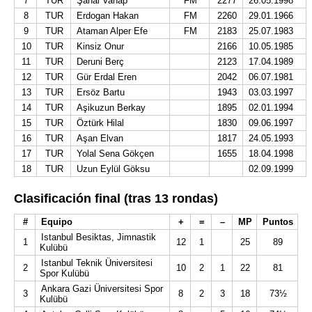
7
TUR
Şanal Vahap
FM
2277
26.05.1998
8
TUR
Erdogan Hakan
FM
2260
29.01.1966
9
TUR
Ataman Alper Efe
FM
2183
25.07.1983
10
TUR
Kinsiz Onur
2166
10.05.1985
11
TUR
Deruni Berç
2123
17.04.1989
12
TUR
Gür Erdal Eren
2042
06.07.1981
13
TUR
Ersöz Bartu
1943
03.03.1997
14
TUR
Aşikuzun Berkay
1895
02.01.1994
15
TUR
Öztürk Hilal
1830
09.06.1997
16
TUR
Aşan Elvan
1817
24.05.1993
17
TUR
Yolal Sena Gökçen
1655
18.04.1998
18
TUR
Uzun Eylül Göksu
02.09.1999
Clasificación final (tras 13 rondas)
#
Equipo
+
=
–
MP
Puntos
Istanbul Besiktas, Jimnastik
1
12
1
25
89
Kulübü
Istanbul Teknik Üniversitesi
2
10
2
1
22
81
Spor Kulübü
Ankara Gazi Üniversitesi Spor
3
8
2
3
18
73½
Kulübü