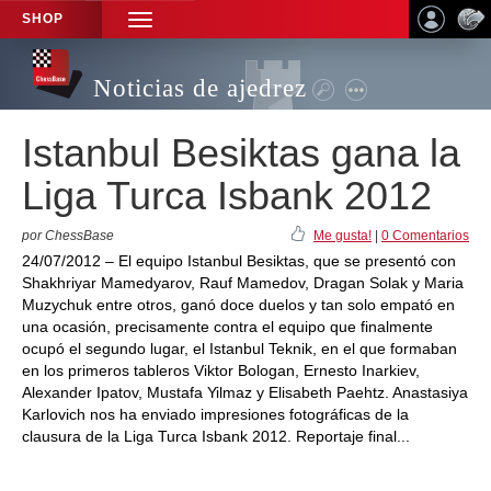
SHOP
TOGGLE
NAVIGATION
Noticias de ajedrez
Istanbul Besiktas gana la
Liga Turca Isbank 2012
por ChessBase
Me gusta!
|
0 Comentarios
24/07/2012 – El equipo Istanbul Besiktas, que se presentó con
Shakhriyar Mamedyarov, Rauf Mamedov, Dragan Solak y Maria
Muzychuk entre otros, ganó doce duelos y tan solo empató en
una ocasión, precisamente contra el equipo que finalmente
ocupó el segundo lugar, el Istanbul Teknik, en el que formaban
en los primeros tableros Viktor Bologan, Ernesto Inarkiev,
Alexander Ipatov, Mustafa Yilmaz y Elisabeth Paehtz. Anastasiya
Karlovich nos ha enviado impresiones fotográficas de la
clausura de la Liga Turca Isbank 2012. Reportaje final...