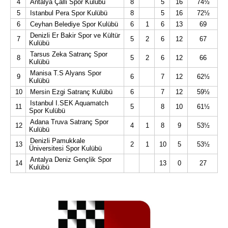
4
Antalya Çalli Spor Kulübü
8
5
16
74½
5
Istanbul Pera Spor Kulübü
8
5
16
72½
6
Ceyhan Belediye Spor Kulübü
6
1
6
13
69
Denizli Er Bakir Spor ve Kültür
7
5
2
6
12
67
Kulübü
Tarsus Zeka Satranç Spor
8
5
2
6
12
66
Kulübü
Manisa T.S Alyans Spor
9
6
7
12
62½
Kulübü
10
Mersin Ezgi Satranç Kulübü
6
7
12
59½
Istanbul I.SEK Aquamatch
11
5
8
10
61½
Spor Kulübü
Adana Truva Satranç Spor
12
4
1
8
9
53½
Kulübü
Denizli Pamukkale
13
2
1
10
5
53½
Üniversitesi Spor Kulübü
Antalya Deniz Gençlik Spor
14
13
0
27
Kulübü