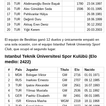
15
TUR
Abdimanoğlu Beste Başak
1780
23.04.1997
16
TUR
Alev Gönülden Seda
1596
30.01.1995
17
TUR
Pehlivanlar Hülya
26.08.1981
18
TUR
Değimli Duru
18.06.1999
19
TUR
Akkaş Eren Deniz
30.12.2002
20
TUR
Yiğit Kerem
20.03.2003
El equipo de Besiktas ganó 12 duelos y únicamente empató en
una sola ocasión, con el equipo
Istanbul Teknik Univeristy Sport
Club
, que ocupó el segundo lugar.
Istanbul Teknik Üniversitesi Spor Kulübü (Elo
medio: 2422)
#
País
Jugador
Título
Elo
Nacido
1
MDA
Bologan Viktor
GM
2716
01.01.1971
2
RUS
Inarkiev Ernesto
GM
2707
09.12.1985
3
TUR
Ipatov Alexander
GM
2561
16.07.1993
4
TUR
Yilmaz Mustafa
GM
2536
05.11.1992
5
GER
Paehtz Elisabeth
IM
2491
08.01.1985
6
ISR
Klinova Masha
WGM
2318
18.11.1968