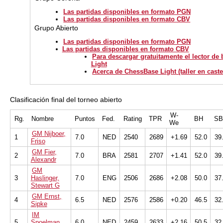
Las partidas disponibles en formato PGN
Las partidas disponibles en formato CBV
Grupo Abierto
Las partidas disponibles en formato PGN
Las partidas disponibles en formato CBV
Para descargar gratuitamente el lector d
Light
Acerca de ChessBase Light (taller en caste
Clasificación final del torneo abierto
W-
Rg.
Nombre
Puntos
Fed.
Rating
TPR
BH
S
We
GM Nijboer,
1
7.0
NED
2540
2689
+1.69
52.0
39
Friso
GM Fier,
2
7.0
BRA
2581
2707
+1.41
52.0
39
Alexandr
GM
3
Haslinger,
7.0
ENG
2506
2686
+2.08
50.0
37
Stewart G
GM Ernst,
4
6.5
NED
2576
2586
+0.20
46.5
32
Sipke
IM
5
Spoelman,
6.0
NED
2459
2633
+2.16
50.5
32