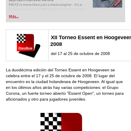
approach than ever before.
FRITZ is more than just a chess engine – it’s a
training revolution! Whether you’re taking your
first steps into the world of club chess, or already
Más...
playing at a tournament level: with FRITZ, you can
train more efficiently, intelligently and with a
more personalised approach than ever before.
XII Torneo Essent en Hoogevee
2008
del 17 al 25 de octubre de 2008
La duodécima edición del Torneo Essent en Hoogeveen se
celebra entre el 17 y el 25 de octubre de 2008. El lugar del
encuentro es la ciudad holandesea de Hoogeveen. Al igual que
en los últimos años atrás hay varias competiciones: el Grupo
Corona, un fuerte torneo abierto "Essent Open", un torneo para
aficionados y otro para jugadores juveniles.