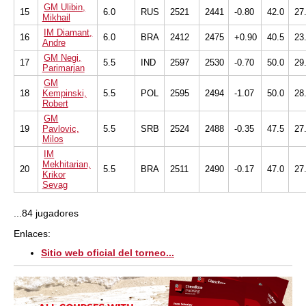
GM Ulibin,
15
6.0
RUS
2521
2441
-0.80
42.0
27
Mikhail
IM Diamant,
16
6.0
BRA
2412
2475
+0.90
40.5
23
Andre
GM Negi,
17
5.5
IND
2597
2530
-0.70
50.0
29
Parimarjan
GM
18
Kempinski,
5.5
POL
2595
2494
-1.07
50.0
28
Robert
GM
19
Pavlovic,
5.5
SRB
2524
2488
-0.35
47.5
27
Milos
IM
Mekhitarian,
20
5.5
BRA
2511
2490
-0.17
47.0
27
Krikor
Sevag
...84 jugadores
Enlaces:
Sitio web oficial del torneo...