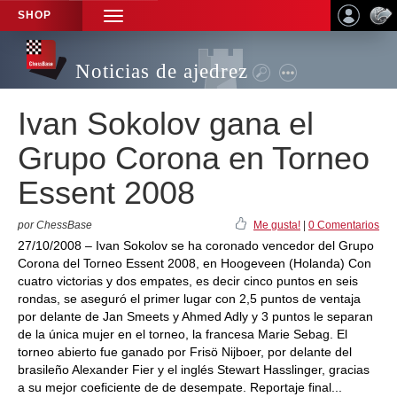
SHOP
TOGGLE
NAVIGATION
Noticias de ajedrez
Ivan Sokolov gana el
Grupo Corona en Torneo
Essent 2008
por ChessBase
Me gusta!
|
0 Comentarios
27/10/2008 – Ivan Sokolov se ha coronado vencedor del Grupo
Corona del Torneo Essent 2008, en Hoogeveen (Holanda) Con
cuatro victorias y dos empates, es decir cinco puntos en seis
rondas, se aseguró el primer lugar con 2,5 puntos de ventaja
por delante de Jan Smeets y Ahmed Adly y 3 puntos le separan
de la única mujer en el torneo, la francesa Marie Sebag. El
torneo abierto fue ganado por Frisö Nijboer, por delante del
brasileño Alexander Fier y el inglés Stewart Hasslinger, gracias
a su mejor coeficiente de de desempate. Reportaje final...