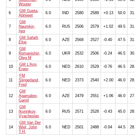
Wouter
GM Gupta,
6
6.0
IND
2580
2589
+0.13
50.0
31
Abhijeet
GM
7
Naumkin,
6.0
RUS
2506
2579
+1.02
49.5
31
Igor
GM Safarli,
8
6.0
AZE
2568
2527
-0.40
47.5
31
Eltaj
GM
9
Romanishin,
6.0
UKR
2532
2506
-0.24
46.5
30
Oleg M
GM L'Ami,
10
6.0
NED
2610
2529
-0.76
46.5
28
Erwin
FM
11
Slingerland,
6.0
NED
2373
2540
+2.00
46.0
28
Fred
GM
12
Agamaliev,
6.0
AZE
2479
2551
+1.06
46.0
27
Gamil
GM
13
Ikonnikov,
6.0
RUS
2571
2528
-0.43
45.0
28
Vyacheslav
GM Van Der
14
Wiel, John
6.0
NED
2501
2488
-0.04
44.5
28
T.H.