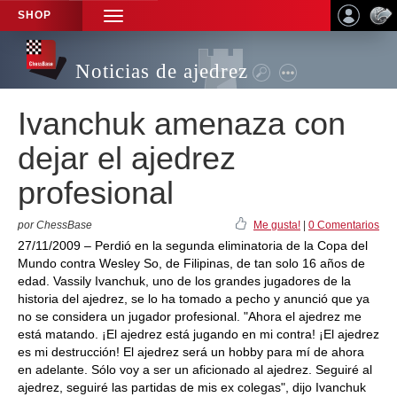
SHOP
TOGGLE
NAVIGATION
Noticias de ajedrez
Ivanchuk amenaza con
dejar el ajedrez
profesional
por ChessBase
Me gusta!
|
0 Comentarios
27/11/2009 – Perdió en la segunda eliminatoria de la Copa del
Mundo contra Wesley So, de Filipinas, de tan solo 16 años de
edad. Vassily Ivanchuk, uno de los grandes jugadores de la
historia del ajedrez, se lo ha tomado a pecho y anunció que ya
no se considera un jugador profesional. "Ahora el ajedrez me
está matando. ¡El ajedrez está jugando en mi contra! ¡El ajedrez
es mi destrucción! El ajedrez será un hobby para mí de ahora
en adelante. Sólo voy a ser un aficionado al ajedrez. Seguiré al
ajedrez, seguiré las partidas de mis ex colegas", dijo Ivanchuk