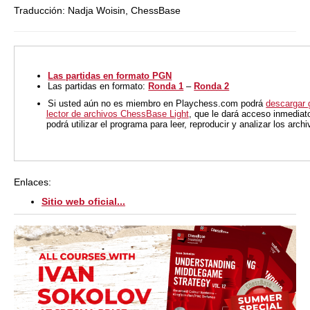
Traducción: Nadja Woisin, ChessBase
Las partidas en formato PGN
Las partidas en formato:
Ronda 1
–
Ronda 2
Si usted aún no es miembro en Playchess.com podrá
descargar 
lector de archivos ChessBase Light
, que le dará acceso inmediat
podrá utilizar el programa para leer, reproducir y analizar los arc
Enlaces:
Sitio web oficial...