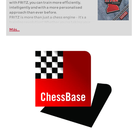
with FRITZ, you can train more efficiently,
intelligently and with a more personalised
approach than ever before.
FRITZ is more than just a chess engine – it’s a
training revolution! Whether you’re taking your
first steps into the world of club chess, or already
Más...
playing at a tournament level: with FRITZ, you can
train more efficiently, intelligently and with a
more personalised approach than ever before.