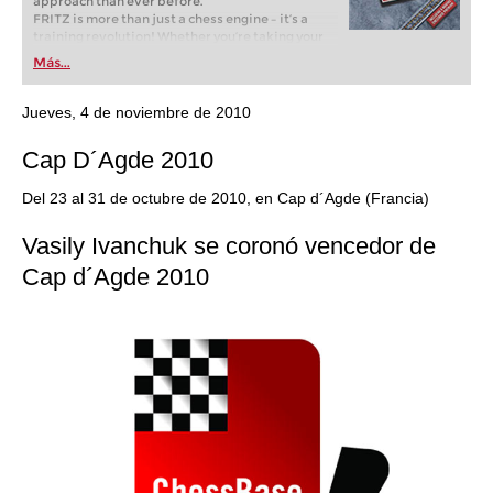
approach than ever before.
FRITZ is more than just a chess engine – it’s a
training revolution! Whether you’re taking your
first steps into the world of club chess, or already
Más...
playing at a tournament level: with FRITZ, you can
train more efficiently, intelligently and with a
more personalised approach than ever before.
Jueves, 4 de noviembre de 2010
Cap D´Agde 2010
Del 23 al 31 de octubre de 2010, en Cap d´Agde (Francia)
Vasily Ivanchuk se coronó vencedor de
Cap d´Agde 2010