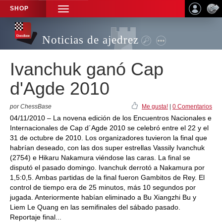
SHOP
TOGGLE
NAVIGATION
Noticias de ajedrez
Ivanchuk ganó Cap
d'Agde 2010
por ChessBase
Me gusta!
|
0 Comentarios
04/11/2010 – La novena edición de los Encuentros Nacionales e
Internacionales de Cap d´Agde 2010 se celebró entre el 22 y el
31 de octubre de 2010. Los organizadores tuvieron la final que
habrían deseado, con las dos super estrellas Vassily Ivanchuk
(2754) e Hikaru Nakamura viéndose las caras. La final se
disputó el pasado domingo. Ivanchuk derrotó a Nakamura por
1,5:0,5. Ambas partidas de la final fueron Gambitos de Rey. El
control de tiempo era de 25 minutos, más 10 segundos por
jugada. Anteriormente habían eliminado a Bu Xiangzhi Bu y
Liem Le Quang en las semifinales del sábado pasado.
Reportaje final...