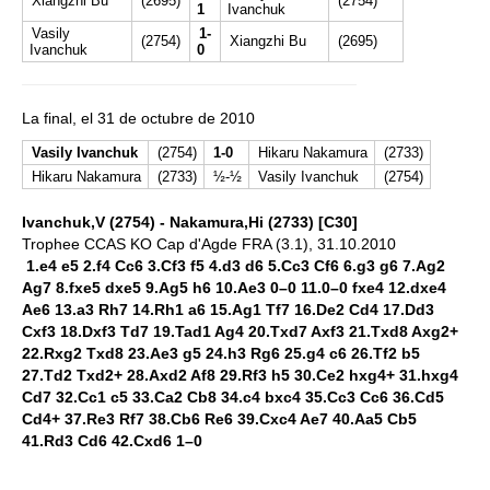
Xiangzhi Bu
(2695)
(2754)
1
Ivanchuk
Vasily
1-
(2754)
Xiangzhi Bu
(2695)
Ivanchuk
0
La final, el 31 de octubre de 2010
Vasily Ivanchuk
(2754)
1-0
Hikaru Nakamura
(2733)
Hikaru Nakamura
(2733)
½-½
Vasily Ivanchuk
(2754)
Ivanchuk,V (2754) - Nakamura,Hi (2733) [C30]
Trophee CCAS KO Cap d'Agde FRA (3.1), 31.10.2010
1.e4 e5 2.f4 Cc6 3.Cf3 f5 4.d3 d6 5.Cc3 Cf6 6.g3 g6 7.Ag2
Ag7 8.fxe5 dxe5 9.Ag5 h6 10.Ae3 0–0 11.0–0 fxe4 12.dxe4
Ae6 13.a3 Rh7 14.Rh1 a6 15.Ag1 Tf7 16.De2 Cd4 17.Dd3
Cxf3 18.Dxf3 Td7 19.Tad1 Ag4 20.Txd7 Axf3 21.Txd8 Axg2+
22.Rxg2 Txd8 23.Ae3 g5 24.h3 Rg6 25.g4 c6 26.Tf2 b5
27.Td2 Txd2+ 28.Axd2 Af8 29.Rf3 h5 30.Ce2 hxg4+ 31.hxg4
Cd7 32.Cc1 c5 33.Ca2 Cb8 34.c4 bxc4 35.Cc3 Cc6 36.Cd5
Cd4+ 37.Re3 Rf7 38.Cb6 Re6 39.Cxc4 Ae7 40.Aa5 Cb5
41.Rd3 Cd6 42.Cxd6 1–0