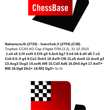
Nakamura,Hi (2733) - Ivanchuk,V (2754) [C38]
Trophee CCAS KO Cap d'Agde FRA (3.2), 31.10.2010
1.e4 e5 2.f4 exf4 3.Cf3 g5 4.Ac4 Ag7 5.h4 h6 6.d4 d6 7.c3
Cc6 8.0–0 g4 9.Ce1 Dxh4 10.Axf4 Cf6 11.e5 dxe5 12.dxe5 g3
13.Axg3 Dxg3 14.exf6 Af8 15.Cd3 Ad6 16.Dh5 Ag4 17.Axf7+
Rf8 18.Dg6 Dh2+ 19.Rf2 Dg3+ ½–½