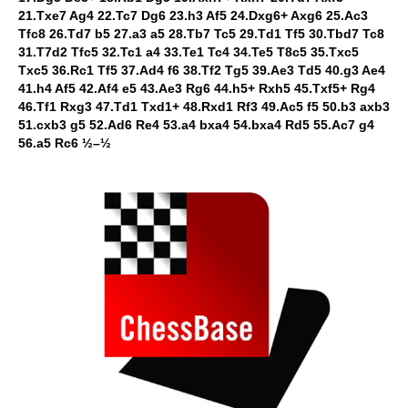
21.Txe7 Ag4 22.Tc7 Dg6 23.h3 Af5 24.Dxg6+ Axg6 25.Ac3
Tfc8 26.Td7 b5 27.a3 a5 28.Tb7 Tc5 29.Td1 Tf5 30.Tbd7 Tc8
31.T7d2 Tfc5 32.Tc1 a4 33.Te1 Tc4 34.Te5 T8c5 35.Txc5
Txc5 36.Rc1 Tf5 37.Ad4 f6 38.Tf2 Tg5 39.Ae3 Td5 40.g3 Ae4
41.h4 Af5 42.Af4 e5 43.Ae3 Rg6 44.h5+ Rxh5 45.Txf5+ Rg4
46.Tf1 Rxg3 47.Td1 Txd1+ 48.Rxd1 Rf3 49.Ac5 f5 50.b3 axb3
51.cxb3 g5 52.Ad6 Re4 53.a4 bxa4 54.bxa4 Rd5 55.Ac7 g4
56.a5 Rc6 ½–½