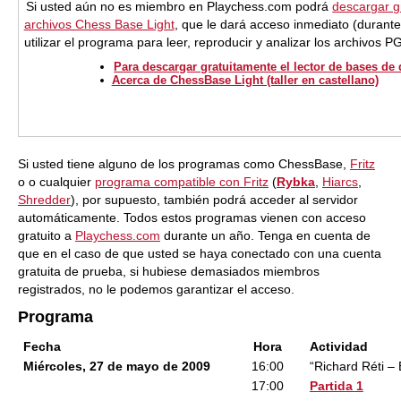
Si usted aún no es miembro en Playchess.com podrá
descargar gr
archivos Chess Base Light
, que le dará acceso inmediato (durant
utilizar el programa para leer, reproducir y analizar los archivos 
Para descargar gratuitamente el lector de bases de
Acerca de ChessBase Light (taller en castellano)
Si usted tiene alguno de los programas como ChessBase,
Fritz
o o cualquier
programa compatible con Fritz
(
Rybka
,
Hiarcs
,
Shredder
), por supuesto, también podrá acceder al servidor
automáticamente. Todos estos programas vienen con acceso
gratuito a
Playchess.com
durante un año. Tenga en cuenta de
que en el caso de que usted se haya conectado con una cuenta
gratuita de prueba, si hubiese demasiados miembros
registrados, no le podemos garantizar el acceso.
Programa
Fecha
Hora
Actividad
Miércoles, 27 de mayo de 2009
16:00
“Richard Réti –
17:00
Partida 1