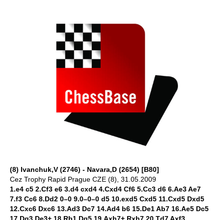
(8) Ivanchuk,V (2746) - Navara,D (2654) [B80]
Cez Trophy Rapid Prague CZE (8), 31.05.2009
1.e4 c5 2.Cf3 e6 3.d4 cxd4 4.Cxd4 Cf6 5.Cc3 d6 6.Ae3 Ae7
7.f3 Cc6 8.Dd2 0–0 9.0–0–0 d5 10.exd5 Cxd5 11.Cxd5 Dxd5
12.Cxc6 Dxc6 13.Ad3 Dc7 14.Ad4 b6 15.De1 Ab7 16.Ae5 Dc5
17.Dg3 De3+ 18.Rb1 Dg5 19.Axh7+ Rxh7 20.Td7 Axf3