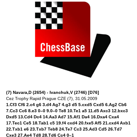
(7) Navara,D (2654) - Ivanchuk,V (2746) [D76]
Cez Trophy Rapid Prague CZE (7), 31.05.2009
1.Cf3 Cf6 2.c4 g6 3.d4 Ag7 4.g3 d5 5.cxd5 Cxd5 6.Ag2 Cb6
7.Cc3 Cc6 8.e3 0–0 9.0–0 Te8 10.Te1 a5 11.d5 Axc3 12.bxc3
Dxd5 13.Cd4 Dc4 14.Aa3 Ad7 15.Af1 Da4 16.Dxa4 Cxa4
17.Tec1 Ce5 18.Tab1 c5 19.f4 cxd4 20.fxe5 Af5 21.cxd4 Axb1
22.Txb1 e6 23.Txb7 Teb8 24.Te7 Cc3 25.Ad3 Cd5 26.Td7
Cxe3 27.Ae4 Td8 28.Td6 Cc4 0–1