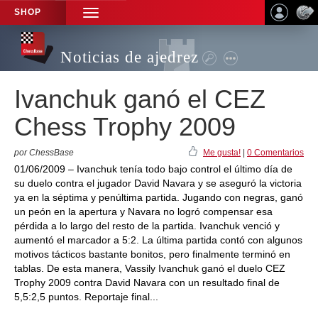
SHOP
TOGGLE
NAVIGATION
Noticias de ajedrez
Ivanchuk ganó el CEZ
Chess Trophy 2009
por ChessBase
Me gusta!
|
0 Comentarios
01/06/2009 – Ivanchuk tenía todo bajo control el último día de
su duelo contra el jugador David Navara y se aseguró la victoria
ya en la séptima y penúltima partida. Jugando con negras, ganó
un peón en la apertura y Navara no logró compensar esa
pérdida a lo largo del resto de la partida. Ivanchuk venció y
aumentó el marcador a 5:2. La última partida contó con algunos
motivos tácticos bastante bonitos, pero finalmente terminó en
tablas. De esta manera, Vassily Ivanchuk ganó el duelo CEZ
Trophy 2009 contra David Navara con un resultado final de
5,5:2,5 puntos. Reportaje final...