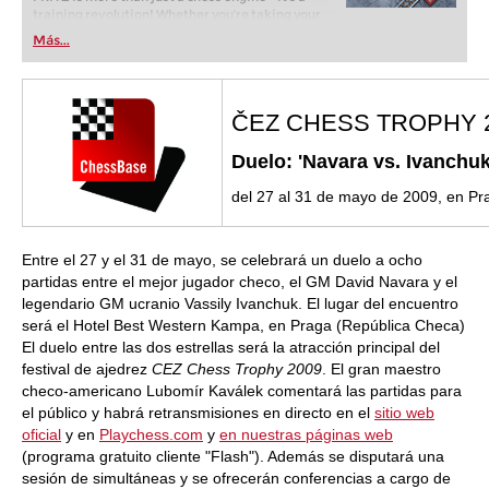
training revolution! Whether you’re taking your
first steps into the world of club chess, or already
Más...
playing at a tournament level: with FRITZ, you can
train more efficiently, intelligently and with a
more personalised approach than ever before.
ČEZ CHESS TROPHY 
Duelo: 'Navara vs. Ivanchuk
del 27 al 31 de mayo de 2009, en Pr
Entre el 27 y el 31 de mayo, se celebrará un duelo a ocho
partidas entre el mejor jugador checo, el GM David Navara y el
legendario GM ucranio Vassily Ivanchuk. El lugar del encuentro
será el Hotel Best Western Kampa, en Praga (República Checa)
El duelo entre las dos estrellas será la atracción principal del
festival de ajedrez
CEZ Chess Trophy 2009
. El gran maestro
checo-americano Lubomír Kaválek comentará las partidas para
el público y habrá retransmisiones en directo en el
sitio web
oficial
y en
Playchess.com
y
en nuestras páginas web
(programa gratuito cliente "Flash"). Además se disputará una
sesión de simultáneas y se ofrecerán conferencias a cargo de