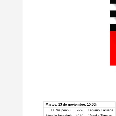
Martes, 13 de noviembre, 15:30h
L. D. Nisipeanu
½-½
Fabiano Caruana
Vassily Ivanchuk
½-½
Veselin Topalov