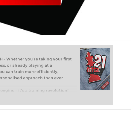
Whether you’re taking your first
ss, or already playing at a
ou can train more efficiently,
personalised approach than ever
engine – it’s a training revolution!
t steps into the world of club chess,
ent level: with FRITZ, you can train
 and with a more personalised