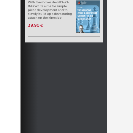
With the moves d4-Nf3-e3-
Bd3 White aims for simple
piece development and to
slowly build up a devastating
attack on the kingside!
39,90 €