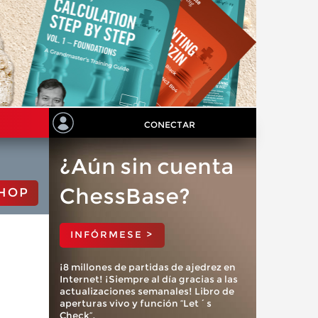
CONECTAR
¿Aún sin cuenta
ChessBase?
HOP
INFÓRMESE >
¡8 millones de partidas de ajedrez en
Internet! ¡Siempre al día gracias a las
actualizaciones semanales! Libro de
aperturas vivo y función “Let´s
Check”.