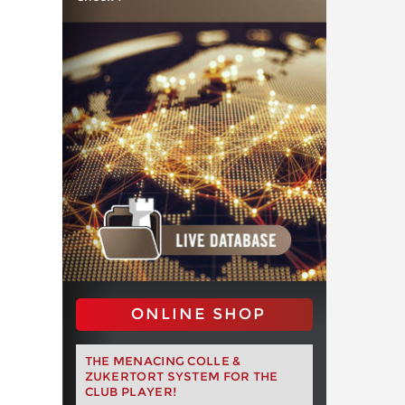
ONLINE SHOP
THE MENACING COLLE &
ZUKERTORT SYSTEM FOR THE
CLUB PLAYER!