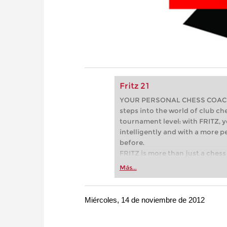
Fritz 21
YOUR PERSONAL CHESS COACH - 
steps into the world of club che
tournament level: with FRITZ, y
intelligently and with a more 
before.
FRITZ is more than just a chess 
Whether you’re taking your firs
Más...
or already playing at a tournam
more efficiently, intelligently
approach than ever before.
Miércoles, 14 de noviembre de 2012