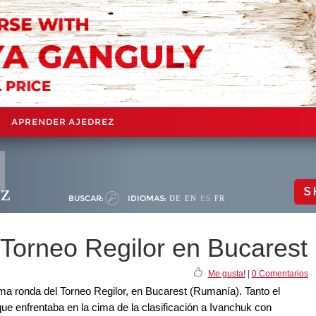
APRENDER AJEDREZ
ez
S
BUSCAR:
IDIOMAS:
DE
EN
ES
FR
 Torneo Regilor en Bucarest
Me gusta!
|
0 Comentarios
ima ronda del Torneo Regilor, en Bucarest (Rumanía). Tanto el
e enfrentaba en la cima de la clasificación a Ivanchuk con