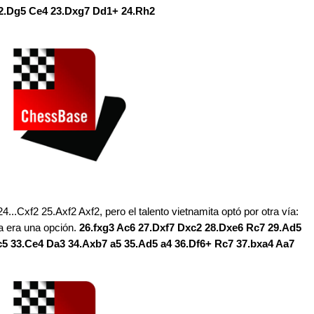
22.Dg5 Ce4 23.Dxg7 Dd1+ 24.Rh2
...Cxf2 25.Axf2 Axf2, pero el talento vietnamita optó por otra vía:
a era una opción.
26.fxg3 Ac6 27.Dxf7 Dxc2 28.Dxe6 Rc7 29.Ad5
5 33.Ce4 Da3 34.Axb7 a5 35.Ad5 a4 36.Df6+ Rc7 37.bxa4 Aa7