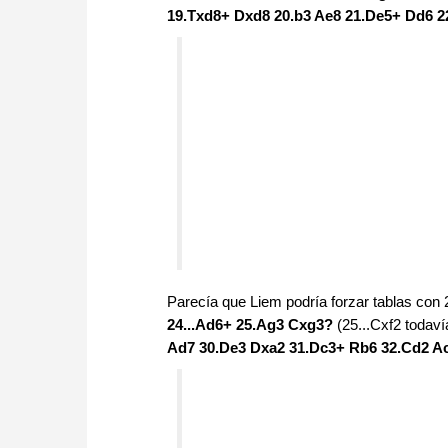
19.Txd8+ Dxd8 20.b3 Ae8 21.De5+ Dd6 
Parecía que Liem podría forzar tablas con 24
24...Ad6+ 25.Ag3 Cxg3?
(25...Cxf2 todaví
Ad7 30.De3 Dxa2 31.Dc3+ Rb6 32.Cd2 Ac