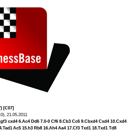
) [C07]
0), 21.05.2011
.Cgf3 cxd4 6.Ac4 Dd6 7.0-0 Cf6 8.Cb3 Cc6 9.Cbxd4 Cxd4 10.Cxd4
14.Tad1 Ac5 15.h3 Rb8 16.Ah4 Aa4 17.Cf3 Txd1 18.Txd1 Td8