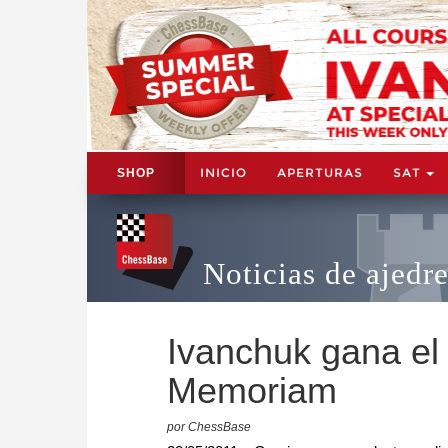
INICIO
APERTURAS
SAT
SHOP
Noticias de ajedr
Ivanchuk gana el
Memoriam
por ChessBase