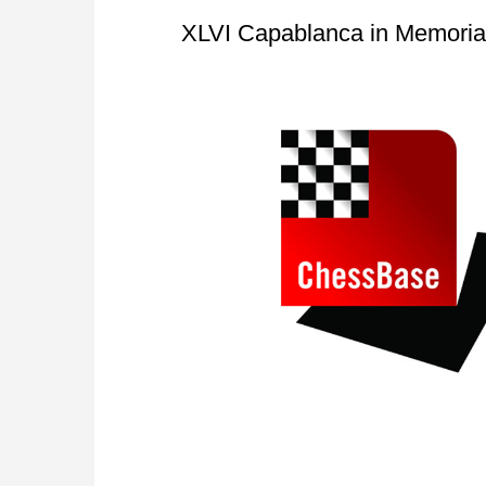
approach than ever before.
XLVI Capablanca in Memori