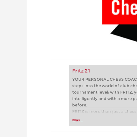
Fritz 21
YOUR PERSONAL CHESS COACH - 
steps into the world of club che
tournament level: with FRITZ, y
intelligently and with a more 
before.
FRITZ is more than just a chess 
Whether you’re taking your firs
Más...
or already playing at a tournam
more efficiently, intelligently