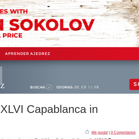
APRENDER AJEDREZ
ez
S
BUSCAR:
IDIOMAS:
DE
EN
ES
FR
 XLVI Capablanca in
Me gusta!
|
0 Comentarios