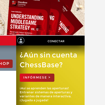
CONECTAR
¿Aún sin cuenta
ChessBase?
HOP
INFÓRMESE >
¡Así se aprenden las aperturas!
Entrenar sistemas de aperturas y
variantes de manera interactiva.
¡Jugada a jugada!