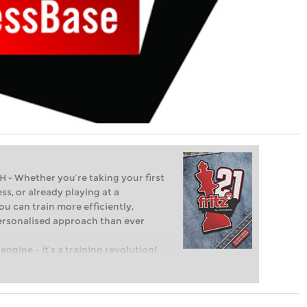
Whether you’re taking your first
ss, or already playing at a
ou can train more efficiently,
personalised approach than ever
engine – it’s a training revolution!
t steps into the world of club chess,
ent level: with FRITZ, you can train
 and with a more personalised