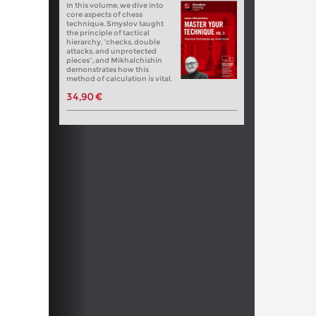
In this volume, we dive into
core aspects of chess
technique. Smyslov taught
the principle of tactical
hierarchy, “checks, double
attacks, and unprotected
pieces”, and Mikhalchishin
demonstrates how this
method of calculation is vital.
34,90 €