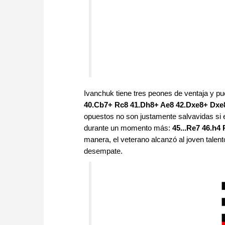
Ivanchuk tiene tres peones de ventaja y p
40.Cb7+ Rc8 41.Dh8+ Ae8 42.Dxe8+ Dxe8
opuestos no son justamente salvavidas si e
durante un momento más:
45...Re7 46.h4
manera, el veterano alcanzó al joven talent
desempate.