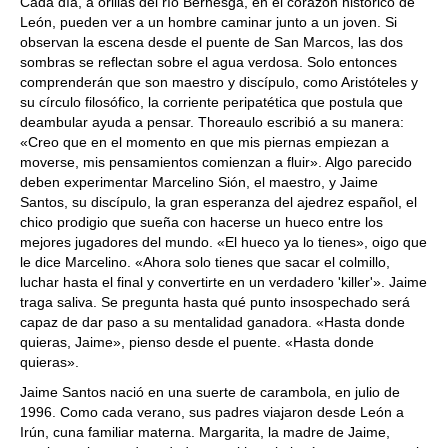
Cada día, a orillas del río Bernesga, en el corazón histórico de
León, pueden ver a un hombre caminar junto a un joven. Si
observan la escena desde el puente de San Marcos, las dos
sombras se reflectan sobre el agua verdosa. Solo entonces
comprenderán que son maestro y discípulo, como Aristóteles y
su círculo filosófico, la corriente peripatética que postula que
deambular ayuda a pensar. Thoreaulo escribió a su manera:
«Creo que en el momento en que mis piernas empiezan a
moverse, mis pensamientos comienzan a fluir». Algo parecido
deben experimentar Marcelino Sión, el maestro, y Jaime
Santos, su discípulo, la gran esperanza del ajedrez español, el
chico prodigio que sueña con hacerse un hueco entre los
mejores jugadores del mundo. «El hueco ya lo tienes», oigo que
le dice Marcelino. «Ahora solo tienes que sacar el colmillo,
luchar hasta el final y convertirte en un verdadero 'killer'». Jaime
traga saliva. Se pregunta hasta qué punto insospechado será
capaz de dar paso a su mentalidad ganadora. «Hasta donde
quieras, Jaime», pienso desde el puente. «Hasta donde
quieras».
Jaime Santos nació en una suerte de carambola, en julio de
1996. Como cada verano, sus padres viajaron desde León a
Irún, cuna familiar materna. Margarita, la madre de Jaime,