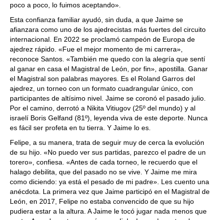
poco a poco, lo fuimos aceptando».
Esta confianza familiar ayudó, sin duda, a que Jaime se
afianzara como uno de los ajedrecistas más fuertes del circuito
internacional. En 2022 se proclamó campeón de Europa de
ajedrez rápido. «Fue el mejor momento de mi carrera»,
reconoce Santos. «También me quedo con la alegría que sentí
al ganar en casa el Magistral de León, por fin», apostilla. Ganar
el Magistral son palabras mayores. Es el Roland Garros del
ajedrez, un torneo con un formato cuadrangular único, con
participantes de altísimo nivel. Jaime se coronó el pasado julio.
Por el camino, derrotó a Nikita Vitiugov (25º del mundo) y al
israelí Boris Gelfand (81º), leyenda viva de este deporte. Nunca
es fácil ser profeta en tu tierra. Y Jaime lo es.
Felipe, a su manera, trata de seguir muy de cerca la evolución
de su hijo. «No puedo ver sus partidas, parezco el padre de un
torero», confiesa. «Antes de cada torneo, le recuerdo que el
halago debilita, que del pasado no se vive. Y Jaime me mira
como diciendo: ya está el pesado de mi padre». Les cuento una
anécdota. La primera vez que Jaime participó en el Magistral de
León, en 2017, Felipe no estaba convencido de que su hijo
pudiera estar a la altura. A Jaime le tocó jugar nada menos que