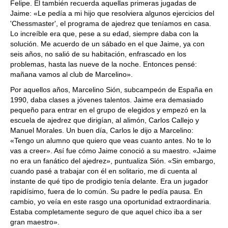
Felipe. Él también recuerda aquellas primeras jugadas de
Jaime: «Le pedía a mi hijo que resolviera algunos ejercicios del
'Chessmaster', el programa de ajedrez que teníamos en casa.
Lo increíble era que, pese a su edad, siempre daba con la
solución. Me acuerdo de un sábado en el que Jaime, ya con
seis años, no salió de su habitación, enfrascado en los
problemas, hasta las nueve de la noche. Entonces pensé:
mañana vamos al club de Marcelino».
Por aquellos años, Marcelino Sión, subcampeón de España en
1990, daba clases a jóvenes talentos. Jaime era demasiado
pequeño para entrar en el grupo de elegidos y empezó en la
escuela de ajedrez que dirigían, al alimón, Carlos Callejo y
Manuel Morales. Un buen día, Carlos le dijo a Marcelino:
«Tengo un alumno que quiero que veas cuanto antes. No te lo
vas a creer». Así fue cómo Jaime conoció a su maestro. «Jaime
no era un fanático del ajedrez», puntualiza Sión. «Sin embargo,
cuando pasé a trabajar con él en solitario, me di cuenta al
instante de qué tipo de prodigio tenía delante. Era un jugador
rapidísimo, fuera de lo común. Su padre le pedía pausa. En
cambio, yo veía en este rasgo una oportunidad extraordinaria.
Estaba completamente seguro de que aquel chico iba a ser
gran maestro».