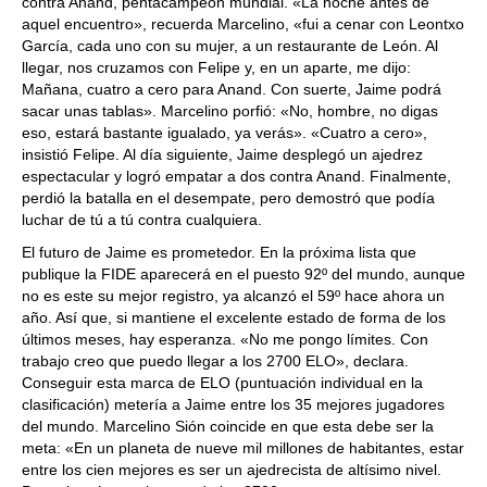
contra Anand, pentacampeón mundial. «La noche antes de
aquel encuentro», recuerda Marcelino, «fui a cenar con Leontxo
García, cada uno con su mujer, a un restaurante de León. Al
llegar, nos cruzamos con Felipe y, en un aparte, me dijo:
Mañana, cuatro a cero para Anand. Con suerte, Jaime podrá
sacar unas tablas». Marcelino porfió: «No, hombre, no digas
eso, estará bastante igualado, ya verás». «Cuatro a cero»,
insistió Felipe. Al día siguiente, Jaime desplegó un ajedrez
espectacular y logró empatar a dos contra Anand. Finalmente,
perdió la batalla en el desempate, pero demostró que podía
luchar de tú a tú contra cualquiera.
El futuro de Jaime es prometedor. En la próxima lista que
publique la FIDE aparecerá en el puesto 92º del mundo, aunque
no es este su mejor registro, ya alcanzó el 59º hace ahora un
año. Así que, si mantiene el excelente estado de forma de los
últimos meses, hay esperanza. «No me pongo límites. Con
trabajo creo que puedo llegar a los 2700 ELO», declara.
Conseguir esta marca de ELO (puntuación individual en la
clasificación) metería a Jaime entre los 35 mejores jugadores
del mundo. Marcelino Sión coincide en que esta debe ser la
meta: «En un planeta de nueve mil millones de habitantes, estar
entre los cien mejores es ser un ajedrecista de altísimo nivel.