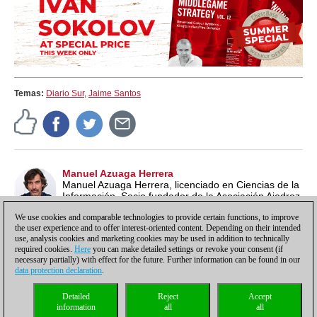
Temas:
Diario Sur
,
Jaime Santos
Manuel Azuaga Herrera
Manuel Azuaga Herrera, licenciado en Ciencias de la
Información. Socio fundador de la Asociación Ajedrez
Social de Andalucía. Monitor de la Federación
We use cookies and comparable technologies to provide certain functions, to improve
Andaluza de Ajedrez (Nivel I-FADA)
the user experience and to offer interest-oriented content. Depending on their intended
use, analysis cookies and marketing cookies may be used in addition to technically
required cookies.
Here
you can make detailed settings or revoke your consent (if
necessary partially) with effect for the future. Further information can be found in our
data protection declaration
.
Política de privacidad
|
Pie de imprenta
|
Para contactar
|
Cookies Management
|
Detailed
Reject
Accept
Licencias
|
Compliance Hotline
|
Inicio
information
all
all
© 2017 ChessBase GmbH | Osterbekstraße 90a | 22083 Hamburgo | Alemania