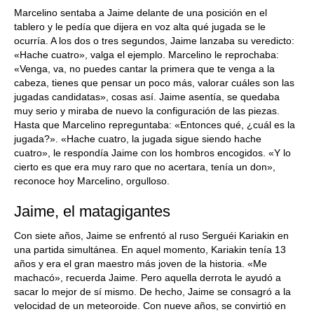
Marcelino sentaba a Jaime delante de una posición en el
tablero y le pedía que dijera en voz alta qué jugada se le
ocurría. A los dos o tres segundos, Jaime lanzaba su veredicto:
«Hache cuatro», valga el ejemplo. Marcelino le reprochaba:
«Venga, va, no puedes cantar la primera que te venga a la
cabeza, tienes que pensar un poco más, valorar cuáles son las
jugadas candidatas», cosas así. Jaime asentía, se quedaba
muy serio y miraba de nuevo la configuración de las piezas.
Hasta que Marcelino repreguntaba: «Entonces qué, ¿cuál es la
jugada?». «Hache cuatro, la jugada sigue siendo hache
cuatro», le respondía Jaime con los hombros encogidos. «Y lo
cierto es que era muy raro que no acertara, tenía un don»,
reconoce hoy Marcelino, orgulloso.
Jaime, el matagigantes
Con siete años, Jaime se enfrentó al ruso Serguéi Kariakin en
una partida simultánea. En aquel momento, Kariakin tenía 13
años y era el gran maestro más joven de la historia. «Me
machacó», recuerda Jaime. Pero aquella derrota le ayudó a
sacar lo mejor de sí mismo. De hecho, Jaime se consagró a la
velocidad de un meteoroide. Con nueve años, se convirtió en