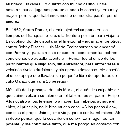
austriaco Eliskases. Lo guardo con mucho cariño. Entre
nosotros nunca jugamos porque cuando lo conocí ya era muy
mayor, pero sí que hablamos mucho de nuestra pasión por el
ajedrez».
En 1962, Arturo Pomar, el genio ajedrecista patrio en los
tiempos del franquismo, cruzó la frontera por Irún para viajar a
Estocolmo, donde disputaría el Interzonal y jugaría, entre otros,
contra Bobby Fischer. Luis María Eceizabarrena se encontró
con Pomar y, gracias a este encuentro, conocimos las pobres
condiciones de aquella aventura: «Pomar fue el único de los
participantes que viajó solo, sin entrenador, para enfrentarse a
veintidós rivales durísimos, y sin apenas descanso. Me enseñó
el único apoyo que llevaba, un pequeño libro de aperturas de
Julio Ganzo que valía 15 pesetas».
Más allá de la prosapia de Luis María, el auténtico culpable de
que Jaime volcara su talento en el tablero fue su padre, Felipe.
A los cuatro años, le enseñó a mover los trebejos, aunque el
chico, al principio, no le hizo mucho caso. «A los pocos días»,
confiesa el propio Jaime, «me vio jugando contra mí mismo. Ahí
sí debió pensar que la cosa iba en serio». La imagen es tan
potente, y me conmueve tanto, que me pongo en contacto con