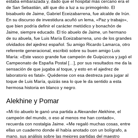
estaba embarazada y, dado que el hospital más cercano era el
de San Sebastián, allí que dio a luz a su primogénito. El
bisabuelo de Jaime, Gabriel Eceizabarrena, fue alcalde de Irún.
En su discurso de investidura acuñó un lema, «Paz y trabajo»,
que bien podría definir el carácter metódico y bonachón de
Jaime, siempre educado. El tío abuelo de Jaime, un hermano
de su abuela, fue Luis María Eceizabarrena, uno de los grandes
olvidados del ajedrez español. Su amigo Ricardo Lamarca, otro
referente generacional, escribió sobre su buen amigo Luis
María: «Este vasco grande fue campeón de Guipúzcoa y jugó el
Campeonato de España Postal […], por sus resultados me da la
sensación de que jugaba al toque, y esto en el ajedrez de
laboratorio es fatal». Quédense con esa destreza para jugar al
toque de Luis María, quizás sea lo que le da sentido a esta
hermosa historia en blanco y negro.
Alekhine y Pomar
«Mi tío abuelo le ganó una partida a Alexander Alekhine, el
campeón del mundo, o eso al menos me han contado»,
recuerda con nostalgia Jaime. «Me regaló muchas cosas, entre
ellas un cuaderno donde él había anotado con un bolígrafo, a
mano, sus análisis sobre las mejores partidas del maestro