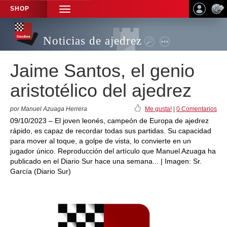
SHOP
TOGGLE
NAVIGATION
Noticias de ajedrez
Jaime Santos, el genio
aristotélico del ajedrez
por Manuel Azuaga Herrera
Me gusta!
|
0 Comentarios
09/10/2023 – El joven leonés, campeón de Europa de ajedrez
rápido, es capaz de recordar todas sus partidas. Su capacidad
para mover al toque, a golpe de vista, lo convierte en un
jugador único. Reproducción del artículo que Manuel Azuaga ha
publicado en el Diario Sur hace una semana... | Imagen: Sr.
García (Diario Sur)