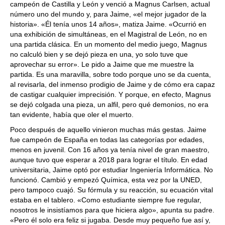
campeón de Castilla y León y venció a Magnus Carlsen, actual
número uno del mundo y, para Jaime, «el mejor jugador de la
historia». «Él tenía unos 14 años», matiza Jaime. «Ocurrió en
una exhibición de simultáneas, en el Magistral de León, no en
una partida clásica. En un momento del medio juego, Magnus
no calculó bien y se dejó pieza en una, yo solo tuve que
aprovechar su error». Le pido a Jaime que me muestre la
partida. Es una maravilla, sobre todo porque uno se da cuenta,
al revisarla, del inmenso prodigio de Jaime y de cómo era capaz
de castigar cualquier imprecisión. Y porque, en efecto, Magnus
se dejó colgada una pieza, un alfil, pero qué demonios, no era
tan evidente, había que oler el muerto.
Poco después de aquello vinieron muchas más gestas. Jaime
fue campeón de España en todas las categorías por edades,
menos en juvenil. Con 16 años ya tenía nivel de gran maestro,
aunque tuvo que esperar a 2018 para lograr el título. En edad
universitaria, Jaime optó por estudiar Ingeniería Informática. No
funcionó. Cambió y empezó Química, esta vez por la UNED,
pero tampoco cuajó. Su fórmula y su reacción, su ecuación vital
estaba en el tablero. «Como estudiante siempre fue regular,
nosotros le insistíamos para que hiciera algo», apunta su padre.
«Pero él solo era feliz si jugaba. Desde muy pequeño fue así y,