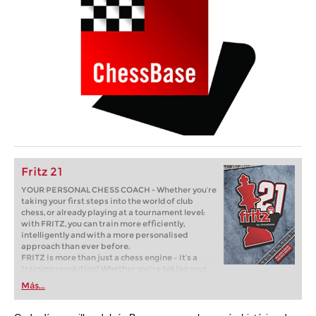
Fritz 21
YOUR PERSONAL CHESS COACH - Whether you’re
taking your first steps into the world of club
chess, or already playing at a tournament level:
with FRITZ, you can train more efficiently,
intelligently and with a more personalised
approach than ever before.
FRITZ is more than just a chess engine – it’s a
training revolution! Whether you’re taking your
first steps into the world of club chess, or already
Más...
playing at a tournament level: with FRITZ, you can
train more efficiently, intelligently and with a
more personalised approach than ever before.