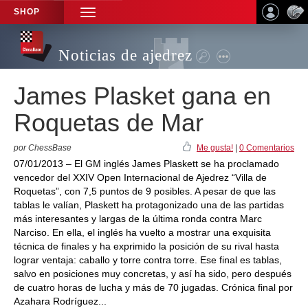
SHOP
TOGGLE
NAVIGATION
Noticias de ajedrez
James Plasket gana en
Roquetas de Mar
por ChessBase
Me gusta!
|
0 Comentarios
07/01/2013 – El GM inglés James Plaskett se ha proclamado
vencedor del XXIV Open Internacional de Ajedrez “Villa de
Roquetas”, con 7,5 puntos de 9 posibles. A pesar de que las
tablas le valían, Plaskett ha protagonizado una de las partidas
más interesantes y largas de la última ronda contra Marc
Narciso. En ella, el inglés ha vuelto a mostrar una exquisita
técnica de finales y ha exprimido la posición de su rival hasta
lograr ventaja: caballo y torre contra torre. Ese final es tablas,
salvo en posiciones muy concretas, y así ha sido, pero después
de cuatro horas de lucha y más de 70 jugadas. Crónica final por
Azahara Rodríguez...