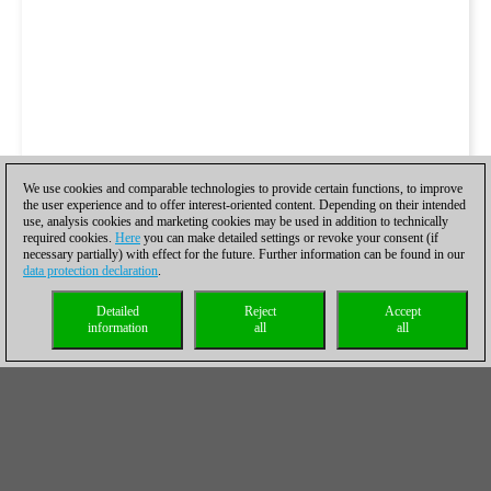
We use cookies and comparable technologies to provide certain functions, to improve
the user experience and to offer interest-oriented content. Depending on their intended
use, analysis cookies and marketing cookies may be used in addition to technically
required cookies.
Here
you can make detailed settings or revoke your consent (if
necessary partially) with effect for the future. Further information can be found in our
data protection declaration
.
Detailed
Reject
Accept
information
all
all