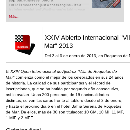
approach than ever before.
FRITZ is more than just a chess engine – it’s a
training revolution! Whether you’re taking your
first steps into the world of club chess, or already
Más...
playing at a tournament level: with FRITZ, you can
train more efficiently, intelligently and with a
more personalised approach than ever before.
XXIV Abierto Internacional "V
Mar" 2013
Del 2 al 6 de enero de 2013, en Roquetas de
El
XXIV Open Internacional de Ajedrez “Villa de Roquetas de
Mar”
comienza como el mejor de los celebrados en sus 24 años
de historia. La calidad de sus participantes y el récord de
inscripciones, que se ha batido por segundo año consecutivo,
así lo avalan. Unas 200 personas, de 19 nacionalidades
distintas, se ven las caras frente al tablero desde el 2 de enero,
y hasta el próximo día 6 en el hotel Bahía Serena de Roquetas
de Mar. De ellos, más de 30 son titulados: 10 GM, 10 MI, 11 MF,
1 MIF y 2 MFF.