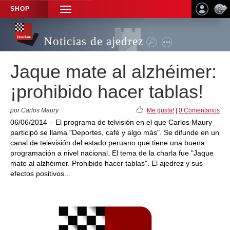
SHOP
TOGGLE
NAVIGATION
Noticias de ajedrez
Jaque mate al alzhéimer:
¡prohibido hacer tablas!
por Carlos Maury
Me gusta!
|
0 Comentarios
06/06/2014 – El programa de telvisión en el que Carlos Maury
participó se llama "Deportes, café y algo más". Se difunde en un
canal de televisión del estado peruano que tiene una buena
programación a nivel nacional. El tema de la charla fue "Jaque
mate al alzhéimer. Prohibido hacer tablas". El ajedrez y sus
efectos positivos...