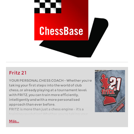
Fritz 21
YOUR PERSONAL CHESS COACH - Whether you’re
taking your first steps into the world of club
chess, or already playing at a tournament level:
with FRITZ, you can train more efficiently,
intelligently and with a more personalised
approach than ever before.
FRITZ is more than just a chess engine – it’s a
training revolution! Whether you’re taking your
first steps into the world of club chess, or already
Más...
playing at a tournament level: with FRITZ, you can
train more efficiently, intelligently and with a
more personalised approach than ever before.