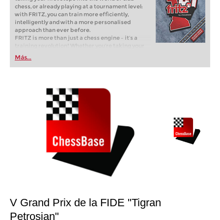
chess, or already playing at a tournament level:
with FRITZ, you can train more efficiently,
intelligently and with a more personalised
approach than ever before.
FRITZ is more than just a chess engine – it’s a
training revolution! Whether you’re taking your
first steps into the world of club chess, or already
Más...
playing at a tournament level: with FRITZ, you can
train more efficiently, intelligently and with a
more personalised approach than ever before.
V Grand Prix de la FIDE "Tigran
Petrosian"