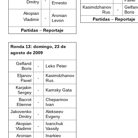
Pavel
-
Dmitry
Ernesto
Kasimdzhanov
Gelfan
-
Rus.
Boris
Akopian
Aronian
-
Partidas
–
Reportaje
Vladimir
Levon
Partidas
–
Reportaje
Ronda 13: domingo, 23 de
agosto de 2009
Gelfand
-
Leko Peter
Boris
Eljanov
Kasimdzhanov
-
Pavel
Rus.
Karjakin
-
Kamsky Gata
Sergey
Bacrot
Cheparinov
-
Etienne
Ivan
Jakovenko
Alekseev
-
Dmitry
Evgeny
Akopian
Ivanchuk
-
Vladimir
Vassily
Aronian
Inarkiev