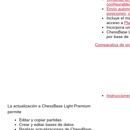
configurable
Envío automá
posiciones, 
Incluye el m
acceso a
Pl
Incorpora un
ChessBase Li
por base de
Comparativa de p
Instruccione
La actualización a ChessBase Light Premium
permite
Editar y copiar partidas
Crear y editar bases de datos
Realizar actualizaciones de ChessBase