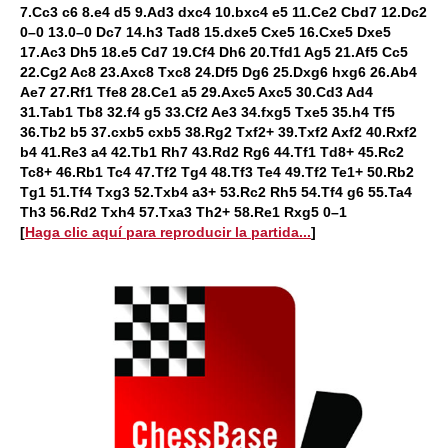
7.Cc3 c6 8.e4 d5 9.Ad3 dxc4 10.bxc4 e5 11.Ce2 Cbd7 12.Dc2
0–0 13.0–0 Dc7 14.h3 Tad8 15.dxe5 Cxe5 16.Cxe5 Dxe5
17.Ac3 Dh5 18.e5 Cd7 19.Cf4 Dh6 20.Tfd1 Ag5 21.Af5 Cc5
22.Cg2 Ac8 23.Axc8 Txc8 24.Df5 Dg6 25.Dxg6 hxg6 26.Ab4
Ae7 27.Rf1 Tfe8 28.Ce1 a5 29.Axc5 Axc5 30.Cd3 Ad4
31.Tab1 Tb8 32.f4 g5 33.Cf2 Ae3 34.fxg5 Txe5 35.h4 Tf5
36.Tb2 b5 37.cxb5 cxb5 38.Rg2 Txf2+ 39.Txf2 Axf2 40.Rxf2
b4 41.Re3 a4 42.Tb1 Rh7 43.Rd2 Rg6 44.Tf1 Td8+ 45.Rc2
Tc8+ 46.Rb1 Tc4 47.Tf2 Tg4 48.Tf3 Te4 49.Tf2 Te1+ 50.Rb2
Tg1 51.Tf4 Txg3 52.Txb4 a3+ 53.Rc2 Rh5 54.Tf4 g6 55.Ta4
Th3 56.Rd2 Txh4 57.Txa3 Th2+ 58.Re1 Rxg5 0–1
[
Haga clic aquí para reproducir la partida...
]