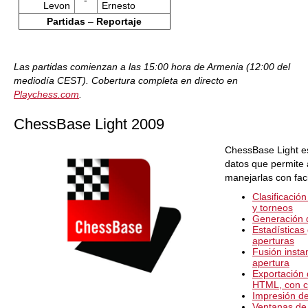
-
Levon
Ernesto
Partidas
–
Reportaje
Las partidas comienzan a las 15:00 hora de Armenia (12:00 del
mediodía CEST). Cobertura completa en directo en
Playchess.com
.
ChessBase Light 2009
ChessBase Light e
datos que permite 
manejarlas con faci
Clasificació
y torneos
Generación d
Estadísticas
aperturas
Fusión insta
apertura
Exportación 
HTML, con c
Impresión de
Ventanas de 