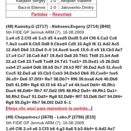
Karjakin Sergey
1-0
Akopian Vladimir
Bacrot Etienne
1-0
Jakovenko Dmitry
Partidas
–
Reportaje
(48) Kamsky,G (2717) - Alekseev,Evgeny (2714) [B40]
5th FIDE GP Jermuk ARM (7), 16.08.2009
1.e4 c5 2.Cf3 e6 3.c3 d5 4.exd5 Dxd5 5.d4 Cf6 6.Ca3 Cc6
7.Ae3 cxd4 8.Cb5 Dd8 9.Cbxd4 Cd5 10.Ag5 f6 11.Ad2 Ac5
12.Ab5 Db6 13.Da4 0–0 14.Axc6 bxc6 15.0–0 e5 16.Cb3 Ae7
17.c4 Cc7 18.Ca5 Ad7 19.Ae3 Da6 20.Tfd1 Tfd8 21.b4 Ae8
22.a3 Ce6 23.Txd8 Txd8 24.Td1 Txd1+ 25.Dxd1 c5 26.Dd2
cxb4 27.axb4 Dd6 28.b5 Dc7 29.h3 Rf7 30.Da2 Ac5 31.Axc5
Cxc5 32.Da3 a6 33.Cb3 Cxb3 34.Dxb3 Db6 35.Cxe5+ fxe5
36.c5+ De6 37.Df3+ Re7 38.Db7+ Rf6 39.bxa6 Ac6 40.Db8
Dd5 41.Df8+ Rg6 42.f3 h6 43.a7 e4 44.fxe4 Dd4+ 45.Rh1
Dxe4 46.Dd6+ Rh7 47.Dd2 Df5 48.Rh2 De5+ 49.Rh1 Da1+
50.Rh2 Dxa7 51.Dd3+ Rg8 52.Dd8+ Rf7 53.Dd6 Dd7 54.Df4+
Rg6 55.Dg3+ Rh7 56.Df2 Dd3 0–1
[
Haga clic aquí para reproducir la partida...
]
(49) Cheparinov,I (2678) - Leko,P (2756) [E15]
5th FIDE GP Jermuk ARM (7), 16.08.2009
1.d4 Cf6 2.c4 e6 3.Cf3 b6 4.g3 Aa6 5.b3 Ab4+ 6.Ad2 Ae7