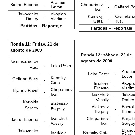
Aronian
Bacrot Etienne
-
Cheparinov
Levon
-
Gelfand Bo
Ivan
Jakovenko
Akopian
-
Kamsky
Kasimdzh
Dmitry
Vladimir
-
Gata
Rus.
Partidas
–
Reportaje
Partidas
–
Reportaje
Ronda 11: Friday, 21 de
agosto de 2009
Ronda 12: sábado, 22 de
agosto de 2009
Kasimdzhanov
-
Leko Peter
Rus.
Aronia
Leko Peter
-
Levon
Kamsky
Gelfand Boris
-
Gata
Inarkiev
Akopia
-
Ernesto
Vladim
Cheparinov
Eljanov Pavel
-
Ivan
Ivanchuk
Jakov
-
Vassily
Dmitry
Karjakin
Alekseev
-
Alekseev
Bacrot
Sergey
Evgeny
-
Evgeny
Etienn
Ivanchuk
Cheparinov
Karjak
Bacrot Etienne
-
-
Vassily
Ivan
Serge
Eljano
Jakovenko
Kamsky Gata
-
Inarkiev