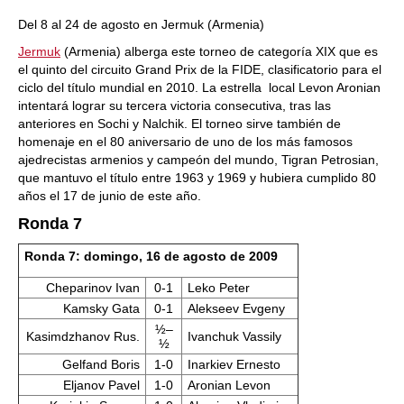
Del 8 al 24 de agosto en Jermuk (Armenia)
Jermuk
(Armenia) alberga este torneo de categoría XIX que es
el quinto del circuito Grand Prix de la FIDE, clasificatorio para el
ciclo del título mundial en 2010. La estrella local Levon Aronian
intentará lograr su tercera victoria consecutiva, tras las
anteriores en Sochi y Nalchik. El torneo sirve también de
homenaje en el 80 aniversario de uno de los más famosos
ajedrecistas armenios y campeón del mundo, Tigran Petrosian,
que mantuvo el título entre 1963 y 1969 y hubiera cumplido 80
años el 17 de junio de este año.
Ronda 7
Ronda 7: domingo, 16 de agosto de 2009
Cheparinov Ivan
0-1
Leko Peter
Kamsky Gata
0-1
Alekseev Evgeny
½–
Kasimdzhanov Rus.
Ivanchuk Vassily
½
Gelfand Boris
1-0
Inarkiev Ernesto
Eljanov Pavel
1-0
Aronian Levon