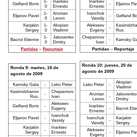
1-
Inarkiev
Inarkiev
Gelfand Boris
-
Eljanov Pa
0
Ernesto
Ernesto
1-
Aronian
Ivanchuk
Eljanov Pavel
-
Gelfand Bo
0
Levon
Vassily
Karjakin
1-
Akopian
Alekseev
Kasimdzh
-
Sergey
0
Vladimir
Evgeny
Rus.
1-
Jakovenko
Cheparinov
Bacrot Etienne
-
Kamsky G
0
Dmitry
Ivan
Partidas
–
Reportaje
Partidas
–
Reportaje
Ronda 10: jueves, 20 de
Ronda 9: martes, 18 de
agosto de 2009
agosto de 2009
Akopian
Kamsky Gata
-
Leko Peter
Leko Peter
-
Vladimir
Kasimdzhanov
Cheparinov
-
Aronian
Jakovenko
Rus.
Ivan
-
Levon
Dmitry
Alekseev
Gelfand Boris
-
Inarkiev
Evgeny
-
Bacrot Eti
Ernesto
Ivanchuk
Eljanov Pavel
-
Ivanchuk
Karjakin
Vassily
-
Vassily
Sergey
Karjakin
Inarkiev
-
Alekseev
Sergey
Ernesto
-
Eljanov Pa
Evgeny