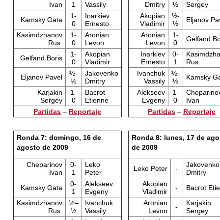
Ivan
1
Vassily
Dmitry
½
Sergey
1-
Inarkiev
Akopian
½-
Kamsky Gata
Eljanov Pa
0
Ernesto
Vladimir
½
Kasimdzhanov
1-
Aronian
Aronian
1-
Gelfand Bo
Rus.
0
Levon
Levon
0
1-
Akopian
Inarkiev
0-
Kasimdzh
Gelfand Boris
0
Vladimir
Ernesto
1
Rus.
½-
Jakovenko
Ivanchuk
½-
Eljanov Pavel
Kamsky G
½
Dmitry
Vassily
½
Karjakin
1-
Bacrot
Alekseev
1-
Cheparino
Sergey
0
Etienne
Evgeny
0
Ivan
Partidas
–
Reportaje
Partidas
–
Reportaje
Ronda 7: domingo, 16 de
Ronda 8: lunes, 17 de ago
agosto de 2009
de 2009
Cheparinov
0-
Leko
Jakovenko
Leko Peter
-
Ivan
1
Peter
Dmitry
0-
Alekseev
Akopian
Kamsky Gata
-
Bacrot Eti
1
Evgeny
Vladimir
Kasimdzhanov
½–
Ivanchuk
Aronian
Karjakin
-
Rus.
½
Vassily
Levon
Sergey