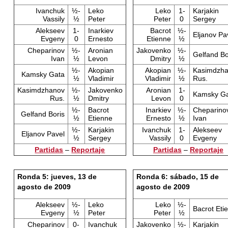
Ivanchuk
½-
Leko
Leko
1-
Karjakin
Vassily
½
Peter
Peter
0
Sergey
Alekseev
1-
Inarkiev
Bacrot
½-
Eljanov Pa
Evgeny
0
Ernesto
Etienne
½
Cheparinov
½-
Aronian
Jakovenko
½-
Gelfand Bo
Ivan
½
Levon
Dmitry
½
½-
Akopian
Akopian
½-
Kasimdzh
Kamsky Gata
½
Vladimir
Vladimir
½
Rus.
Kasimdzhanov
½-
Jakovenko
Aronian
1-
Kamsky G
Rus.
½
Dmitry
Levon
0
½-
Bacrot
Inarkiev
½-
Cheparino
Gelfand Boris
½
Etienne
Ernesto
½
Ivan
½-
Karjakin
Ivanchuk
1-
Alekseev
Eljanov Pavel
½
Sergey
Vassily
0
Evgeny
Partidas
–
Reportaje
Partidas
–
Reportaje
Ronda 5: jueves, 13 de
Ronda 6: sábado, 15 de
agosto de 2009
agosto de 2009
Alekseev
½-
Leko
Leko
½-
Bacrot Eti
Evgeny
½
Peter
Peter
½
Cheparinov
0-
Ivanchuk
Jakovenko
½-
Karjakin