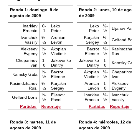
Ronda 1: domingo, 9 de
Ronda 2: lunes, 10 de ago
agosto de 2009
de 2009
Inarkiev
0-
Leko
Leko
½-
Eljanov Pa
Ernesto
1
Peter
Peter
½
Ivanchuk
½-
Aronian
Karjakin
½-
Gelfand Bo
Vassily
½
Levon
Sergey
½
Alekseev
½-
Akopian
Bacrot
½-
Kasimdzh
Evgeny
½
Vladimir
Etienne
½
Rus.
Cheparinov
1-
Jakovenko
Jakovenko
1-
Kamsky G
Ivan
0
Dmitry
Dmitry
0
½-
Bacrot
Akopian
½-
Cheparino
Kamsky Gata
½
Etienne
Vladimir
½
Ivan
Kasimdzhanov
½-
Karjakin
Aronian
1-
Alekseev
Rus.
½
Sergey
Levon
0
Evgeny
½-
Eljanov
Inarkiev
½-
Ivanchuk
Gelfand Boris
½
Pavel
Ernesto
½
Vassily
Partidas
–
Reportaje
Partidas
–
Reportaje
Ronda 3: martes, 11 de
Ronda 4: miércoles, 12 de
agosto de 2009
agosto de 2009