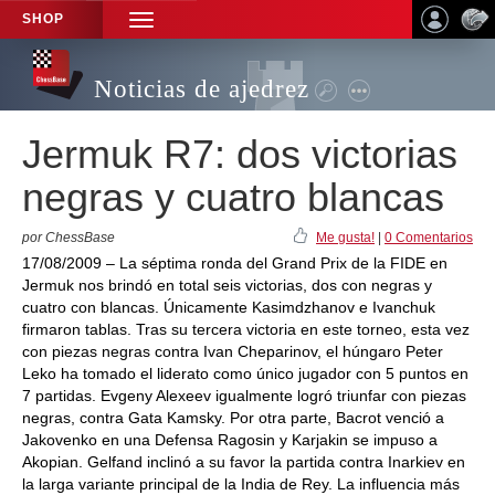
SHOP
TOGGLE
NAVIGATION
Noticias de ajedrez
Jermuk R7: dos victorias
negras y cuatro blancas
por ChessBase
Me gusta!
|
0 Comentarios
17/08/2009 – La séptima ronda del Grand Prix de la FIDE en
Jermuk nos brindó en total seis victorias, dos con negras y
cuatro con blancas. Únicamente Kasimdzhanov e Ivanchuk
firmaron tablas. Tras su tercera victoria en este torneo, esta vez
con piezas negras contra Ivan Cheparinov, el húngaro Peter
Leko ha tomado el liderato como único jugador con 5 puntos en
7 partidas. Evgeny Alexeev igualmente logró triunfar con piezas
negras, contra Gata Kamsky. Por otra parte, Bacrot venció a
Jakovenko en una Defensa Ragosin y Karjakin se impuso a
Akopian. Gelfand inclinó a su favor la partida contra Inarkiev en
la larga variante principal de la India de Rey. La influencia más