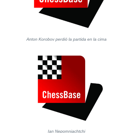
Anton Korobov perdió la partida en la cima
Ian Nepomniachtchi