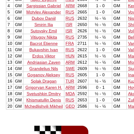
4
GM
Sargissian Gabriel
ARM
2668
1 - 0
GM
Ke
5
GM
Motylev Alexander
RUS
2665
1 - 0
GM
Vov
6
GM
Dubov Daniil
RUS
2632
½ - ½
GM
Nis
7
GM
Smirin Ilia
ISR
2650
½ - ½
GM
Sh
8
GM
Sutovsky Emil
ISR
2626
½ - ½
GM
Vol
9
GM
Vitiugov Nikita
RUS
2735
½ - ½
GM
Be
10
GM
Bacrot Etienne
FRA
2711
½ - ½
GM
Va
11
GM
Bukavshin Ivan
RUS
2622
1 - 0
GM
Val
12
GM
Erdos Viktor
HUN
2615
½ - ½
GM
Ma
13
GM
Andriasian Zaven
ARM
2612
½ - ½
GM
Mo
14
GM
Grandelius Nils
SWE
2609
½ - ½
GM
Sj
15
GM
Goganov Aleksey
RUS
2605
1 - 0
GM
Ina
16
GM
Solak Dragan
TUR
2607
½ - ½
GM
Ku
17
GM
Grigoryan Karen H.
ARM
2596
0 - 1
GM
Ho
18
GM
Svetushkin Dmitry
MDA
2592
½ - ½
GM
Ako
19
GM
Khismatullin Denis
RUS
2653
1 - 0
GM
Zu
20
GM
Mchedlishvili Mikheil
GEO
2586
½ - ½
GM
Ma