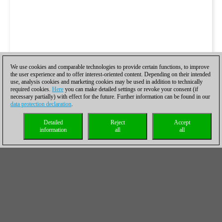
We use cookies and comparable technologies to provide certain functions, to improve
the user experience and to offer interest-oriented content. Depending on their intended
use, analysis cookies and marketing cookies may be used in addition to technically
required cookies.
Here
you can make detailed settings or revoke your consent (if
necessary partially) with effect for the future. Further information can be found in our
data protection declaration
.
Detailed
Reject
Accept
information
all
all