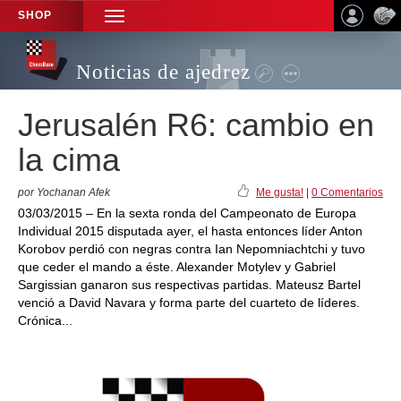
SHOP
TOGGLE
NAVIGATION
Noticias de ajedrez
Jerusalén R6: cambio en
la cima
por Yochanan Afek
Me gusta!
|
0 Comentarios
03/03/2015 – En la sexta ronda del Campeonato de Europa
Individual 2015 disputada ayer, el hasta entonces líder Anton
Korobov perdió con negras contra Ian Nepomniachtchi y tuvo
que ceder el mando a éste. Alexander Motylev y Gabriel
Sargissian ganaron sus respectivas partidas. Mateusz Bartel
venció a David Navara y forma parte del cuarteto de líderes.
Crónica...