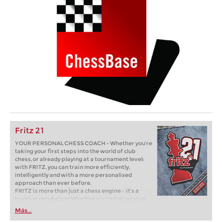
Fritz 21
YOUR PERSONAL CHESS COACH - Whether you’re
taking your first steps into the world of club
chess, or already playing at a tournament level:
with FRITZ, you can train more efficiently,
intelligently and with a more personalised
approach than ever before.
FRITZ is more than just a chess engine – it’s a
training revolution! Whether you’re taking your
first steps into the world of club chess, or already
Más...
playing at a tournament level: with FRITZ, you can