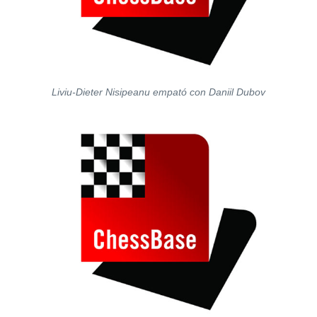
Liviu-Dieter Nisipeanu empató con Daniil Dubov