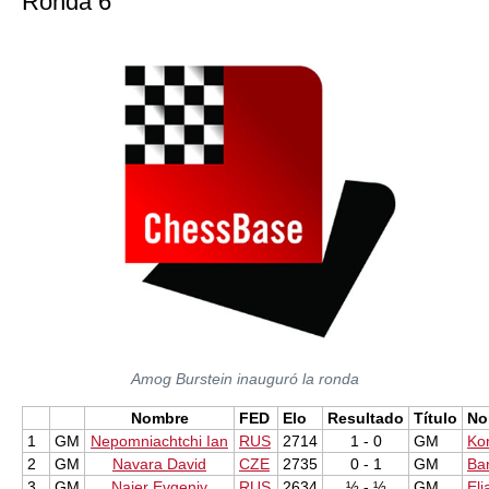
Ronda 6
Amog Burstein inauguró la ronda
Nombre
FED
Elo
Resultado
Título
No
1
GM
Nepomniachtchi Ian
RUS
2714
1 - 0
GM
Ko
2
GM
Navara David
CZE
2735
0 - 1
GM
Ba
3
GM
Najer Evgeniy
RUS
2634
½ - ½
GM
Elj