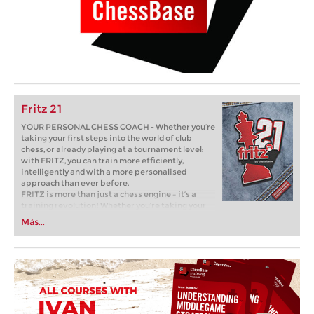
Fritz 21
YOUR PERSONAL CHESS COACH - Whether you’re
taking your first steps into the world of club
chess, or already playing at a tournament level:
with FRITZ, you can train more efficiently,
intelligently and with a more personalised
approach than ever before.
FRITZ is more than just a chess engine – it’s a
training revolution! Whether you’re taking your
first steps into the world of club chess, or already
Más...
playing at a tournament level: with FRITZ, you can
train more efficiently, intelligently and with a
more personalised approach than ever before.