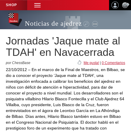
SHOP
TOGGLE
NAVIGATION
Noticias de ajedrez
Jornadas 'Jaque mate al
TDAH' en Navacerrada
por ChessBase
Me gusta!
|
0 Comentarios
22/10/2012 – En el marco de la Final de Maestros, en Bilbao, se
dio a conocer el proyecto ‘Jaque mate al TDAH’, una
investigación enfocada a calibrar los beneficios del ajedrez en
niños con déficit de atención e hiperactividad, para dar de
conocer el proyecto a nivel mundial. Los desarrolladores son el
psiquiatra villalbino Hilario Blasco Fontecilla y el Club Ajedrez 64
Villalba, cuyo presidente, Luis Blasco de la Cruz, fueron
entrevistados en el ágora de Leontxo García en La Alhóndiga
de Bilbao. Días antes, Hilario Blasco también estuvo en Bilbao
en el Congreso Nacional de Psiquiatría. El doctor habló en el
prestigioso foro de un experimento que ha tratado con