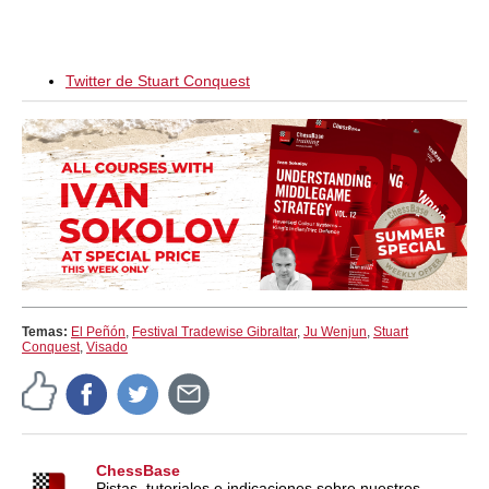
Twitter de Stuart Conquest
Temas:
El Peñón
,
Festival Tradewise Gibraltar
,
Ju Wenjun
,
Stuart
Conquest
,
Visado
ChessBase
Pistas, tutoriales e indicaciones sobre nuestros