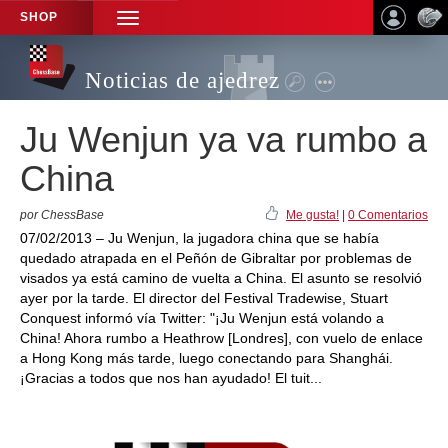
SHOP
TOGGLE
NAVIGATION
Noticias de ajedrez
Ju Wenjun ya va rumbo a
China
por ChessBase
Me gusta!
|
0 Comentarios
07/02/2013 – Ju Wenjun, la jugadora china que se había
quedado atrapada en el Peñón de Gibraltar por problemas de
visados ya está camino de vuelta a China. El asunto se resolvió
ayer por la tarde. El director del Festival Tradewise, Stuart
Conquest informó vía Twitter: "¡Ju Wenjun está volando a
China! Ahora rumbo a Heathrow [Londres], con vuelo de enlace
a Hong Kong más tarde, luego conectando para Shanghái.
¡Gracias a todos que nos han ayudado! El tuit...