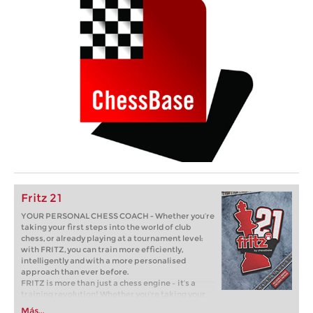
Fritz 21
YOUR PERSONAL CHESS COACH - Whether you’re
taking your first steps into the world of club
chess, or already playing at a tournament level:
with FRITZ, you can train more efficiently,
intelligently and with a more personalised
approach than ever before.
FRITZ is more than just a chess engine – it’s a
training revolution! Whether you’re taking your
first steps into the world of club chess, or already
Más...