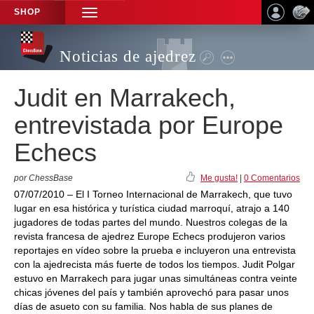
SHOP
TOGGLE
NAVIGATION
Noticias de ajedrez
Judit en Marrakech,
entrevistada por Europe
Echecs
por ChessBase
Me gusta!
|
0 Comentarios
07/07/2010 – El I Torneo Internacional de Marrakech, que tuvo
lugar en esa histórica y turística ciudad marroquí, atrajo a 140
jugadores de todas partes del mundo. Nuestros colegas de la
revista francesa de ajedrez Europe Echecs produjeron varios
reportajes en vídeo sobre la prueba e incluyeron una entrevista
con la ajedrecista más fuerte de todos los tiempos. Judit Polgar
estuvo en Marrakech para jugar unas simultáneas contra veinte
chicas jóvenes del país y también aprovechó para pasar unos
días de asueto con su familia. Nos habla de sus planes de