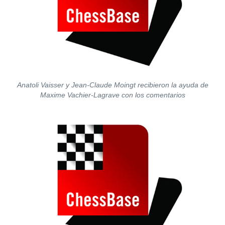
Anatoli Vaisser y Jean-Claude Moingt recibieron la ayuda de
Maxime Vachier-Lagrave
con los comentarios