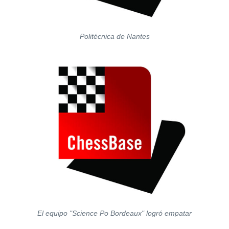
Politécnica de Nantes
El equipo "Science Po Bordeaux" logró empatar