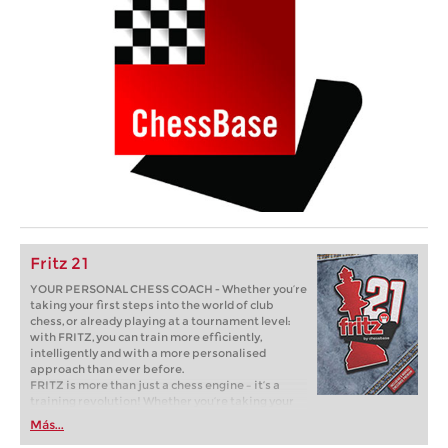
Fritz 21
YOUR PERSONAL CHESS COACH - Whether you’re
taking your first steps into the world of club
chess, or already playing at a tournament level:
with FRITZ, you can train more efficiently,
intelligently and with a more personalised
approach than ever before.
FRITZ is more than just a chess engine – it’s a
training revolution! Whether you’re taking your
first steps into the world of club chess, or already
Más...
playing at a tournament level: with FRITZ, you can