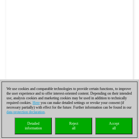
We use cookies and comparable technologies to provide certain functions, to improve
the user experience and to offer interest-oriented content. Depending on their intended
use, analysis cookies and marketing cookies may be used in addition to technically
required cookies.
Here
you can make detailed settings or revoke your consent (if
necessary partially) with effect for the future. Further information can be found in our
data protection declaration
.
Detailed
Reject
Accept
information
all
all