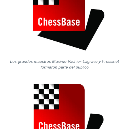
Los grandes maestros Maxime Vachier-Lagrave y Fressinet
formaron parte del público