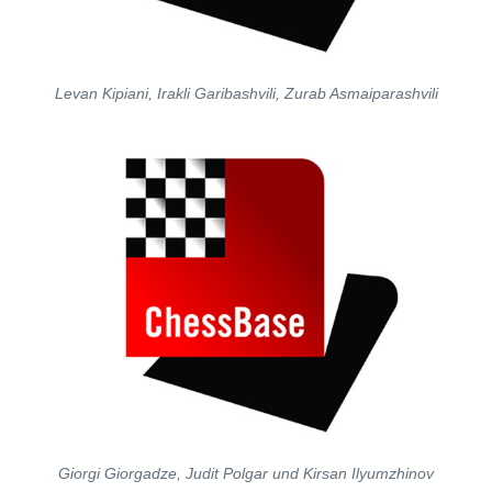
Levan Kipiani, Irakli Garibashvili, Zurab Asmaiparashvili
Giorgi Giorgadze, Judit Polgar und Kirsan Ilyumzhinov