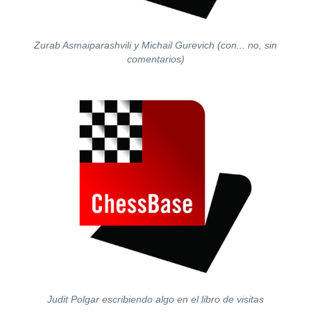
Zurab Asmaiparashvili y Michail Gurevich (con... no, sin
comentarios)
Judit Polgar escribiendo algo en el libro de visitas