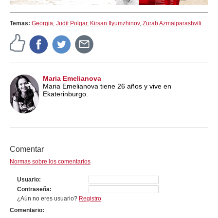
Temas:
Georgia
,
Judit Polgar
,
Kirsan Ilyumzhinov
,
Zurab Azmaiparashvili
Maria Emelianova
Maria Emelianova tiene 26 años y vive en
Ekaterinburgo.
Comentar
Normas sobre los comentarios
Usuario
Contraseña
¿Aún no eres usuario?
Registro
Comentario