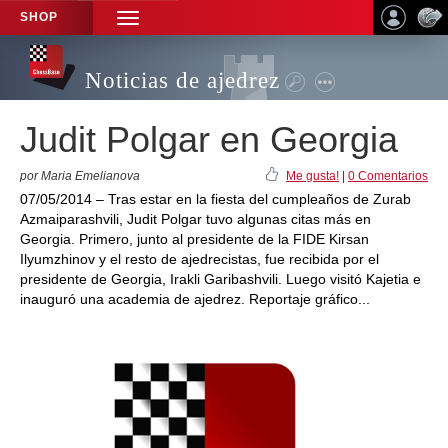
SHOP
TOGGLE
NAVIGATION
Noticias de ajedrez
Judit Polgar en Georgia
por Maria Emelianova
Me gusta!
|
0 Comentarios
07/05/2014 – Tras estar en la fiesta del cumpleaños de Zurab
Azmaiparashvili, Judit Polgar tuvo algunas citas más en
Georgia. Primero, junto al presidente de la FIDE Kirsan
Ilyumzhinov y el resto de ajedrecistas, fue recibida por el
presidente de Georgia, Irakli Garibashvili. Luego visitó Kajetia e
inauguró una academia de ajedrez. Reportaje gráfico...