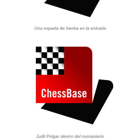
Una espada de hierba en la entrada
Judit Polgar dentro del monasterio