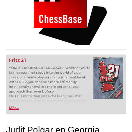
Fritz 21
YOUR PERSONAL CHESS COACH - Whether you’re
taking your first steps into the world of club
chess, or already playing at a tournament level:
with FRITZ, you can train more efficiently,
intelligently and with a more personalised
approach than ever before.
FRITZ is more than just a chess engine – it’s a
training revolution! Whether you’re taking your
first steps into the world of club chess, or already
Más...
playing at a tournament level: with FRITZ, you can
train more efficiently, intelligently and with a
more personalised approach than ever before.
Judit Polgar en Georgia