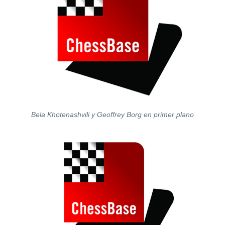
Bela Khotenashvili y Geoffrey Borg en primer plano