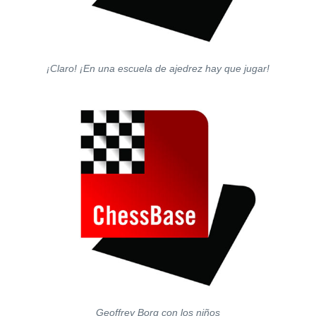
¡Claro! ¡En una escuela de ajedrez hay que jugar!
Geoffrey Borg con los niños