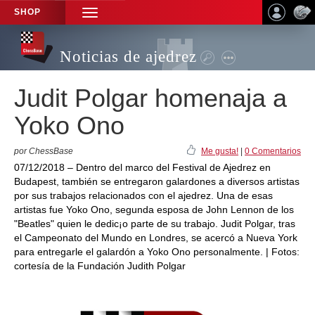
SHOP
TOGGLE
NAVIGATION
Noticias de ajedrez
Judit Polgar homenaja a
Yoko Ono
por ChessBase
Me gusta!
|
0 Comentarios
07/12/2018 – Dentro del marco del Festival de Ajedrez en
Budapest, también se entregaron galardones a diversos artistas
por sus trabajos relacionados con el ajedrez. Una de esas
artistas fue Yoko Ono, segunda esposa de John Lennon de los
"Beatles" quien le dedic¡o parte de su trabajo. Judit Polgar, tras
el Campeonato del Mundo en Londres, se acercó a Nueva York
para entregarle el galardón a Yoko Ono personalmente. | Fotos:
cortesía de la Fundación Judith Polgar