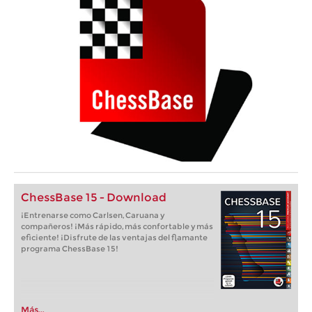
ChessBase 15 - Download
¡Entrenarse como Carlsen, Caruana y
compañeros! ¡Más rápido, más confortable y más
eficiente! ¡Disfrute de las ventajas del flamante
programa ChessBase 15!
Más...