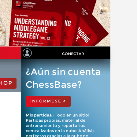
CONECTAR
¿Aún sin cuenta
ChessBase?
HOP
INFÓRMESE >
Mis partidas: ¡Todo en un sitio!
Partidas propias, material de
entrenamiento y repertorios
centralizados en la nube. Análisis
perfectos gracias a la nube de