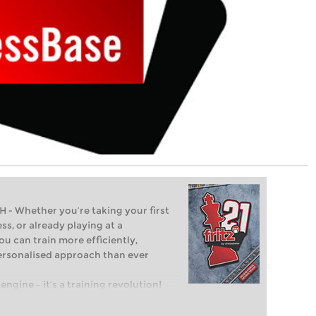
Whether you’re taking your first
ss, or already playing at a
ou can train more efficiently,
personalised approach than ever
engine – it’s a training revolution!
t steps into the world of club chess,
ent level: with FRITZ, you can train