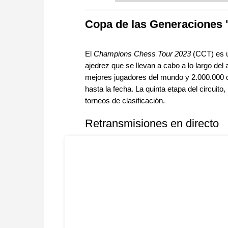
more efficiently, intelligently
approach than ever before.
Copa de las Generaciones '
El
Champions Chess Tour 2023
(CCT) es u
ajedrez que se llevan a cabo a lo largo del 
mejores jugadores del mundo y 2.000.000 
hasta la fecha. La quinta etapa del circuito
torneos de clasificación.
Retransmisiones en directo