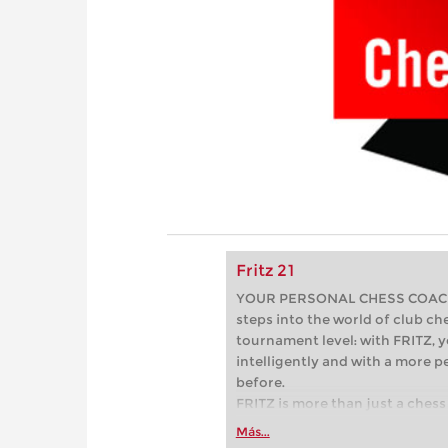
Fritz 21
YOUR PERSONAL CHESS COACH - 
steps into the world of club che
tournament level: with FRITZ, y
intelligently and with a more 
before.
FRITZ is more than just a chess 
Whether you’re taking your firs
Más...
or already playing at a tournam