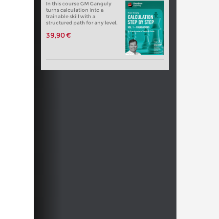
In this course GM Ganguly
turns calculation into a
trainable skill with a
structured path for any level.
39,90 €