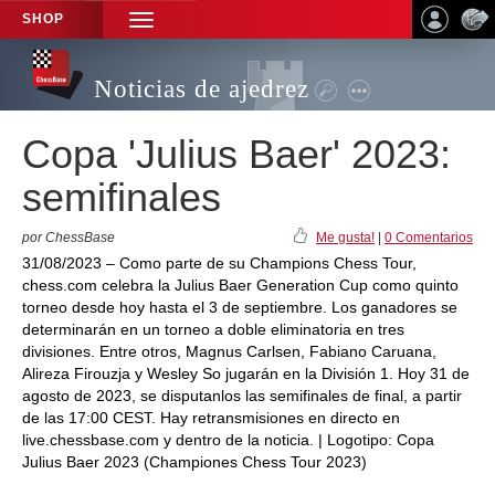
SHOP
TOGGLE
NAVIGATION
Noticias de ajedrez
Copa 'Julius Baer' 2023:
semifinales
por ChessBase
Me gusta!
|
0 Comentarios
31/08/2023 – Como parte de su Champions Chess Tour,
chess.com celebra la Julius Baer Generation Cup como quinto
torneo desde hoy hasta el 3 de septiembre. Los ganadores se
determinarán en un torneo a doble eliminatoria en tres
divisiones. Entre otros, Magnus Carlsen, Fabiano Caruana,
Alireza Firouzja y Wesley So jugarán en la División 1. Hoy 31 de
agosto de 2023, se disputanlos las semifinales de final, a partir
de las 17:00 CEST. Hay retransmisiones en directo en
live.chessbase.com y dentro de la noticia. | Logotipo: Copa
Julius Baer 2023 (Championes Chess Tour 2023)