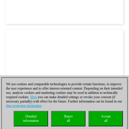
We use cookies and comparable technologies to provide certain functions, to improve
the user experience and to offer interest-oriented content. Depending on their intended
use, analysis cookies and marketing cookies may be used in addition to technically
required cookies.
Here
you can make detailed settings or revoke your consent (if
necessary partially) with effect for the future. Further information can be found in our
data protection declaration
.
Detailed
Reject
Accept
information
all
all