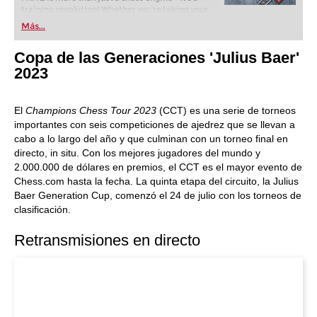
training revolution! Whether you’re taking your
first steps into the world of club chess, or already
Más...
playing at a tournament level: with FRITZ, you can
train more efficiently, intelligently and with a
Copa de las Generaciones 'Julius Baer'
more personalised approach than ever before.
2023
El
Champions Chess Tour 2023
(CCT) es una serie de torneos
importantes con seis competiciones de ajedrez que se llevan a
cabo a lo largo del año y que culminan con un torneo final en
directo, in situ. Con los mejores jugadores del mundo y
2.000.000 de dólares en premios, el CCT es el mayor evento de
Chess.com hasta la fecha. La quinta etapa del circuito, la Julius
Baer Generation Cup, comenzó el 24 de julio con los torneos de
clasificación.
Retransmisiones en directo