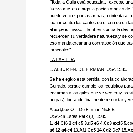
“Toda la Galia está ocupada… excepto una a
fuerza que les otorga la poción mágica de 
puede vencer por las armas, lo intentará con
luchar contra los cantos de sirena de un fa
al imperio invasor. También contra la des
recuerden su verdadera naturaleza y se co
eso manda crear una contrapoción que traig
imperiales”.
LA PARTIDA
L. ALBURT-N. DE FIRMIAN, USA 1985.
Se ha elegido esta partida, con la colabora
Guirado, porque cumple los requisitos para
encarnan a los galos que se ven muy presi
negras), logrando finalmente remontar y v
Alburt,Lev O - De Firmian,Nick E
USA-ch Estes Park (9), 1985
1. d4 Cf6 2.c4 c5 3.d5 e6 4.Cc3 exd5 5.c
a6 12.a4 c4 13.Af1 Cc5 14.Cd2 Dc7 15.A