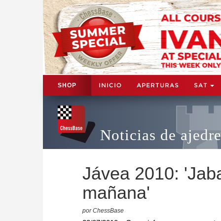
INICIO
APERTURAS
SAT
SHOP
Noticias de ajedr
Jávea 2010: 'Jab
mañana'
por ChessBase