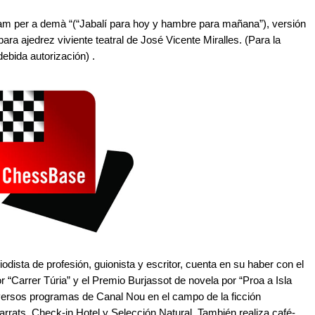
i fam per a demà “(“Jabalí para hoy y hambre para mañana”), versión
para ajedrez viviente teatral de José Vicente Miralles. (Para la
ebida autorización) .
odista de profesión, guionista y escritor, cuenta en su haber con el
“Carrer Túria” y el Premio Burjassot de novela por “Proa a Isla
diversos programas de Canal Nou en el campo de la ficción
carrats, Check-in Hotel y Selección Natural. También realiza café-