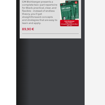
GM Blohberger presents a
complete two-part repertoire
for Black: practical, clear, and
flexible – instead of endless
theory, you’ll get
straightforward concepts
and strategies that are easy to
learn and apply.
89,90 €