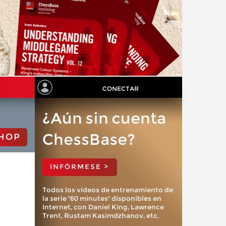
CONECTAR
¿Aún sin cuenta
ChessBase?
HOP
INFÓRMESE >
Todos los vídeos de entrenamiento de
la serie "60 minutes" disponibles en
Internet, con Daniel King, Lawrence
Trent, Rustam Kasimdzhanov, etc.