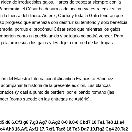
ldea de irreductibles galos. Hartos de tropezar siempre con la
Panorámix, el César ha desarrollado una nueva estrategia: si no
 la fuerza del dinero. Astérix, Obélix y toda la Galia tendrán que
lso progreso que amenaza con destruir su territorio y sólo beneficia
memoria, porque el procónsul César sabe que mientras los galos
mporten como un pueblo unido y solidario no podrá vencer. Para
a la amnesia a los galos y les deje a merced de las tropas
ción del Maestro Internacional alicantino Francisco Sánchez
 acompañar la historia de la presente edición. Las blancas
onados (y casi a punto de perder) por el bando romano (las
encer (como sucede en las entregas de Astérix).
xd5 d6 6.Cf3 g6 7.g3 Ag7 8.Ag2 0-0 9.0-0 Cbd7 10.Te1 Te8 11.e4
xc4 Ah3 16.Af1 Axf1 17.Rxf1 Tac8 18.Te3 Dd7 19.Rg2 Cg4 20.Te2