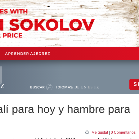
APRENDER AJEDREZ
ez
S
BUSCAR:
IDIOMAS:
DE
EN
ES
FR
alí para hoy y hambre para
Me gusta!
|
0 Comentarios