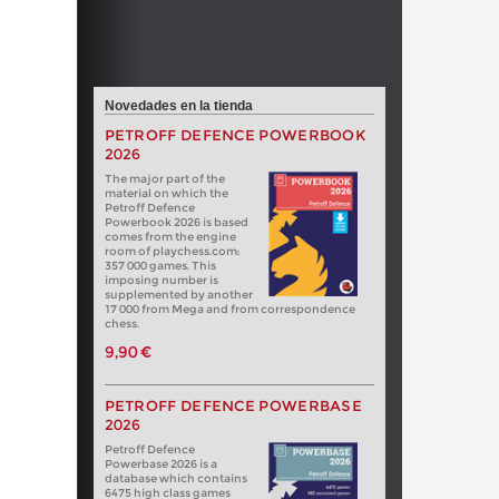
Novedades en la tienda
PETROFF DEFENCE POWERBOOK
2026
The major part of the
material on which the
Petroff Defence
Powerbook 2026 is based
comes from the engine
room of playchess.com:
357 000 games. This
imposing number is
supplemented by another
17 000 from Mega and from correspondence
chess.
9,90 €
PETROFF DEFENCE POWERBASE
2026
Petroff Defence
Powerbase 2026 is a
database which contains
6475 high class games