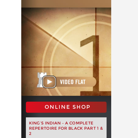
ONLINE SHOP
KING’S INDIAN – A COMPLETE
REPERTOIRE FOR BLACK PART 1 &
2