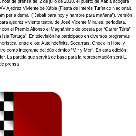
ota de prensa del 2 de julio de 2010, el puerto de Xàbia acogerá
l XV Ajedrez Viviente de Xábia (Fiesta de Interés Turístico Nacional).
i fam per a demà “(“Jabalí para hoy y hambre para mañana”), versión
para ajedrez viviente teatral de José Vicente Miralles, periodista,
er con el Premio Alfonso el Magnánimo de poesía por “Carrer Túria”
 Isla Tortuga”. En televisión ha participado en diversos programas
rística, entre ellos: Autoindefinits, Socarrats, Check-in Hotel y
atro como integrante del dúo cómico “Mir y Mor”. En esta edición
dor. La partida que servirá de base para la representación será L.
 de prensa