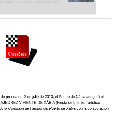
engine – it’s a training revolution!
t steps into the world of club chess,
ent level: with FRITZ, you can train
 and with a more personalised
e prensa del 2 de julio de 2010, el Puerto de Xàbia acogerá el
 XV AJEDREZ VIVIENTE DE XÀBIA (Fiesta de Interés Turístico
96 la
Comisión
de Fiestas del Puerto de Xàbia
con la colaboración