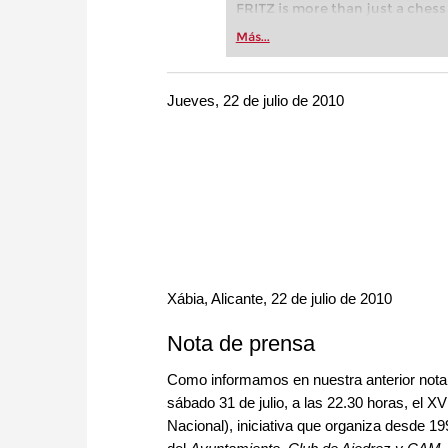
FRITZ is more than just a chess 
Whether you’re taking your firs
Más...
or already playing at a tournam
more efficiently, intelligently
approach than ever before.
Jueves, 22 de julio de 2010
X
á
bia, Alicante, 22 de julio de 2010
Nota de prensa
Como informamos en nuestra anterior nota d
sábado 31 de julio, a las 22.30 horas, el
Nacional), iniciativa que organiza desde 19