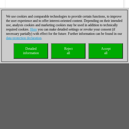
We use cookies and comparable technologies to provide certain functions, to improve
the user experience and to offer interest-oriented content. Depending on their intended
use, analysis cookies and marketing cookies may be used in addition to technically
required cookies.
Here
you can make detailed settings or revoke your consent (if
necessary partially) with effect for the future. Further information can be found in our
Clasificación tras 5 rondas
data protection declaration
.
#
Nombre
Puntos
Des1
Detailed
Reject
Accept
information
all
all
1
Svane Rasmus
3,5
0,0
2
Blübaum Matthias
3,0
0,0
3
Donchenko Alexander
3,0
0,0
4
Heimann Andreas
3,0
0,0
5
Kollars Dmitrij
2,5
0,0
6
Fridman Daniel
2,5
0,0
7
Wagner Dennis
2,5
0,0
8
Huschenbeth Niclas
2,0
0,0
9
Svane Frederik
1,5
0,0
10
Engel Luis
1,5
0,0