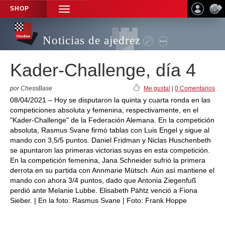
SHOP
TOGGLE
NAVIGATION
Noticias de ajedrez
Kader-Challenge, día 4
por ChessBase
Me gusta!
|
0 Comentarios
08/04/2021 – Hoy se disputaron la quinta y cuarta ronda en las
competiciones absoluta y femenina, respectivamente, en el
"Kader-Challenge" de la Federación Alemana. En la competición
absoluta, Rasmus Svane firmó tablas con Luis Engel y sigue al
mando con 3,5/5 puntos. Daniel Fridman y Niclas Huschenbeth
se apuntaron las primeras victorias suyas en esta competición.
En la competición femenina, Jana Schneider sufrió la primera
derrota en su partida con Annmarie Mütsch. Aún así mantiene el
mando con ahora 3/4 puntos, dado que Antonia Ziegenfuß
perdió ante Melanie Lubbe. Elisabeth Pähtz venció a Fiona
Sieber. | En la foto: Rasmus Svane | Foto: Frank Hoppe