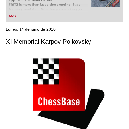
approach than ever before.
FRITZ is more than just a chess engine – it’s a
training revolution! Whether you’re taking your
first steps into the world of club chess, or already
Más...
playing at a tournament level: with FRITZ, you can
train more efficiently, intelligently and with a
more personalised approach than ever before.
Lunes, 14 de junio de 2010
XI Memorial Karpov Poikovsky