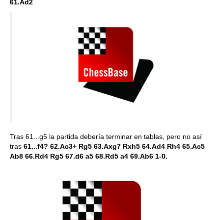
61.Ad2
Tras 61...g5 la partida debería terminar en tablas, pero no así
tras
61...f4? 62.Ac3+ Rg5 63.Axg7 Rxh5 64.Ad4 Rh4 65.Ac5
Ab8 66.Rd4 Rg5 67.d6 a5 68.Rd5 a4 69.Ab6 1-0.