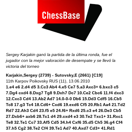
Sergey Karjakin ganó la partida de la última ronda, fue el
jugador con la mejor valoración de desempate y se llevó la
victoria del torneo
Karjakin,Sergey (2739) - Sutovsky,E (2661) [C19]
11th Karpov Poikovsky RUS (11), 13.06.2010
1.e4 e6 2.d4 d5 3.Cc3 Ab4 4.e5 Ce7 5.a3 Axc3+ 6.bxc3 c5
7.Dg4 cxd4 8.Dxg7 Tg8 9.Dxh7 Dc7 10.Ce2 Cbc6 11.f4 dxc3
12.Cxc3 Cd4 13.Ab2 Ad7 14.0-0-0 Db6 15.Dd3 Cdf5 16.Cb5
Tc8 17.g3 Tc4 18.Cd6+ Cxd6 19.exd6 Cf5 20.Rb1 Aa4 21.Td2
Rd7 22.Ah3 Cd4 23.f5 e5 24.f6+ Rxd6 25.c3 e4 26.De3 Cb5
27.Dxb6+ axb6 28.Tc1 d4 29.cxd4 e3 30.Te2 Txc1+ 31.Rxc1
Te8 32.Te1 Cc7 33.Af5 Cd5 34.h4 Cxf6 35.d5 Ch5 36.g4 Cf4
37.h5 Cg2 38.Te2 Cf4 39.Te1 Ad7 40.Axd7 Cd3+ 41.Rd1