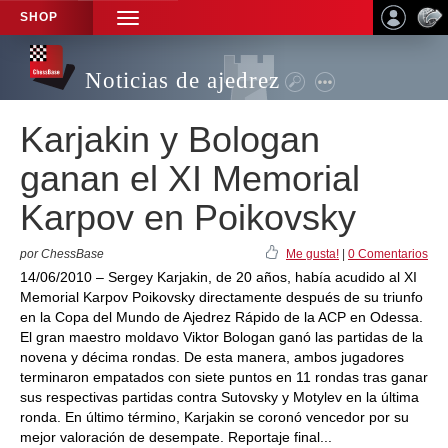
SHOP
TOGGLE
NAVIGATION
Noticias de ajedrez
Karjakin y Bologan
ganan el XI Memorial
Karpov en Poikovsky
por ChessBase
Me gusta!
|
0 Comentarios
14/06/2010 – Sergey Karjakin, de 20 años, había acudido al XI
Memorial Karpov Poikovsky directamente después de su triunfo
en la Copa del Mundo de Ajedrez Rápido de la ACP en Odessa.
El gran maestro moldavo Viktor Bologan ganó las partidas de la
novena y décima rondas. De esta manera, ambos jugadores
terminaron empatados con siete puntos en 11 rondas tras ganar
sus respectivas partidas contra Sutovsky y Motylev en la última
ronda. En último término, Karjakin se coronó vencedor por su
mejor valoración de desempate. Reportaje final...