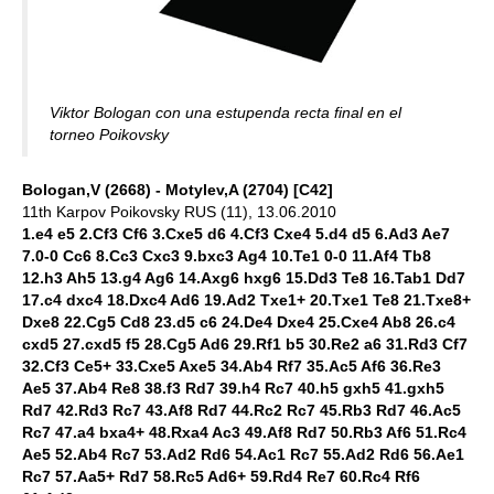
Viktor Bologan con una estupenda recta final en el
torneo Poikovsky
Bologan,V (2668) - Motylev,A (2704) [C42]
11th Karpov Poikovsky RUS (11), 13.06.2010
1.e4 e5 2.Cf3 Cf6 3.Cxe5 d6 4.Cf3 Cxe4 5.d4 d5 6.Ad3 Ae7
7.0-0 Cc6 8.Cc3 Cxc3 9.bxc3 Ag4 10.Te1 0-0 11.Af4 Tb8
12.h3 Ah5 13.g4 Ag6 14.Axg6 hxg6 15.Dd3 Te8 16.Tab1 Dd7
17.c4 dxc4 18.Dxc4 Ad6 19.Ad2 Txe1+ 20.Txe1 Te8 21.Txe8+
Dxe8 22.Cg5 Cd8 23.d5 c6 24.De4 Dxe4 25.Cxe4 Ab8 26.c4
cxd5 27.cxd5 f5 28.Cg5 Ad6 29.Rf1 b5 30.Re2 a6 31.Rd3 Cf7
32.Cf3 Ce5+ 33.Cxe5 Axe5 34.Ab4 Rf7 35.Ac5 Af6 36.Re3
Ae5 37.Ab4 Re8 38.f3 Rd7 39.h4 Rc7 40.h5 gxh5 41.gxh5
Rd7 42.Rd3 Rc7 43.Af8 Rd7 44.Rc2 Rc7 45.Rb3 Rd7 46.Ac5
Rc7 47.a4 bxa4+ 48.Rxa4 Ac3 49.Af8 Rd7 50.Rb3 Af6 51.Rc4
Ae5 52.Ab4 Rc7 53.Ad2 Rd6 54.Ac1 Rc7 55.Ad2 Rd6 56.Ae1
Rc7 57.Aa5+ Rd7 58.Rc5 Ad6+ 59.Rd4 Re7 60.Rc4 Rf6