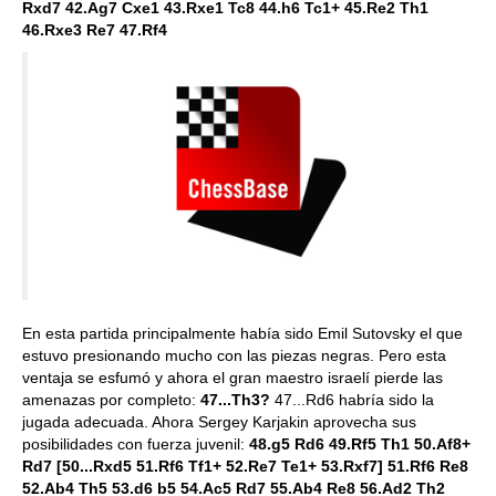
Rxd7 42.Ag7 Cxe1 43.Rxe1 Tc8 44.h6 Tc1+ 45.Re2 Th1
46.Rxe3 Re7 47.Rf4
En esta partida principalmente había sido Emil Sutovsky el que
estuvo presionando mucho con las piezas negras. Pero esta
ventaja se esfumó y ahora el gran maestro israelí pierde las
amenazas por completo:
47...Th3?
47...Rd6 habría sido la
jugada adecuada. Ahora Sergey Karjakin aprovecha sus
posibilidades con fuerza juvenil:
48.g5 Rd6 49.Rf5 Th1 50.Af8+
Rd7 [50...Rxd5 51.Rf6 Tf1+ 52.Re7 Te1+ 53.Rxf7] 51.Rf6 Re8
52.Ab4 Th5 53.d6 b5 54.Ac5 Rd7 55.Ab4 Re8 56.Ad2 Th2