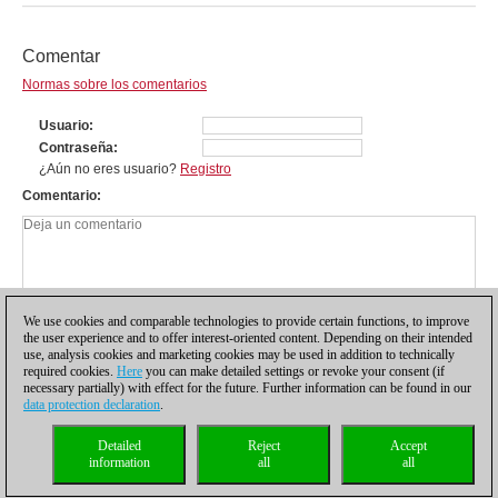
Comentar
Normas sobre los comentarios
Usuario
Contraseña
¿Aún no eres usuario?
Registro
Comentario
We use cookies and comparable technologies to provide certain functions, to improve
the user experience and to offer interest-oriented content. Depending on their intended
use, analysis cookies and marketing cookies may be used in addition to technically
required cookies.
Here
you can make detailed settings or revoke your consent (if
necessary partially) with effect for the future. Further information can be found in our
data protection declaration
.
Política de privacidad
|
Pie de imprenta
|
Para contactar
|
Cookies Management
|
Detailed
Reject
Accept
Licencias
|
Compliance Hotline
|
Inicio
information
all
all
© 2017 ChessBase GmbH | Osterbekstraße 90a | 22083 Hamburgo | Alemania
coldest news