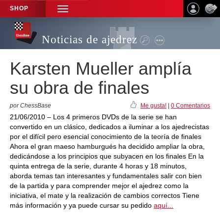
SHOP
TOGGLE
NAVIGATION
Noticias de ajedrez
Karsten Mueller amplía
su obra de finales
por ChessBase
Me gusta!
|
0 Comentarios
21/06/2010 – Los 4 primeros DVDs de la serie se han
convertido en un clásico, dedicados a iluminar a los ajedrecistas
por el difícil pero esencial conocimiento de la teoría de finales
Ahora el gran maeso hamburgués ha decidido ampliar la obra,
dedicándose a los principios que subyacen en los finales En la
quinta entrega de la serie, durante 4 horas y 18 minutos,
aborda temas tan interesantes y fundamentales salir con bien
de la partida y para comprender mejor el ajedrez como la
iniciativa, el mate y la realización de cambios correctos Tiene
más información y ya puede cursar su pedido
aquí...